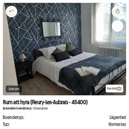
Visa bild
Sovrum
Rum att hyra (Fleury-Les-Aubrais - 45400)
Automatisk översättning
-
Originaltitel
Boendetyp:
Lägenhet
Typ:
Homestay