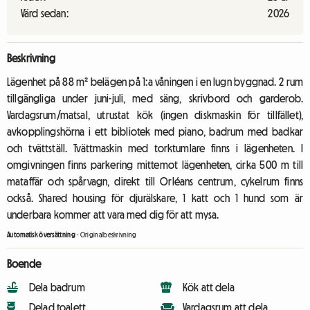
Värd sedan:
2026
Beskrivning
Lägenhet på 88 m² belägen på 1:a våningen i en lugn byggnad. 2 rum
tillgängliga under juni-juli, med säng, skrivbord och garderob.
Vardagsrum/matsal, utrustat kök (ingen diskmaskin för tillfället),
avkopplingshörna i ett bibliotek med piano, badrum med badkar
och tvättställ. Tvättmaskin med torktumlare finns i lägenheten. I
omgivningen finns parkering mittemot lägenheten, cirka 500 m till
mataffär och spårvagn, direkt till Orléans centrum, cykelrum finns
också. Shared housing för djurälskare, 1 katt och 1 hund som är
underbara kommer att vara med dig för att mysa.
Automatisk översättning
-
Originalbeskrivning
Boende
Dela badrum
Kök att dela
Delad toalett
Vardagsrum att dela