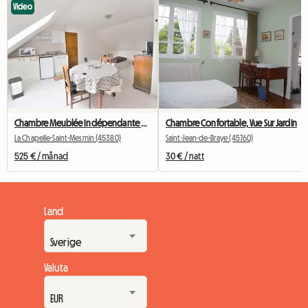
Video
Chambre Meublée Indépendante Dans Maison Individuelle
Chambre Confortable, Vue Sur Jardin
La Chapelle-Saint-Mesmin (45380)
Saint-Jean-de-Braye (45760)
525 € / månad
30 € / natt
Land
Valuta