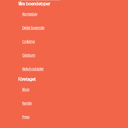
Våra boendetyper
Homestay
Delat boende
Coliving
Gästrum
Hela bostäder
Företaget
Blog
Karriär
Press