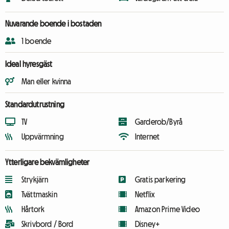
Nuvarande boende i bostaden
1 boende
Ideal hyresgäst
Man eller kvinna
Standardutrustning
TV
Garderob/Byrå
Uppvärmning
Internet
Ytterligare bekvämligheter
Strykjärn
Gratis parkering
Tvättmaskin
Netflix
Hårtork
Amazon Prime Video
Skrivbord / Bord
Disney+