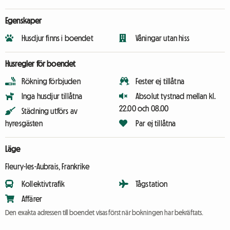
Egenskaper
Husdjur finns i boendet
Våningar utan hiss
Husregler för boendet
Rökning förbjuden
Fester ej tillåtna
Inga husdjur tillåtna
Absolut tystnad mellan kl.
22.00 och 08.00
Städning utförs av
hyresgästen
Par ej tillåtna
Läge
Fleury-les-Aubrais, Frankrike
Kollektivtrafik
Tågstation
Affärer
Den exakta adressen till boendet visas först när bokningen har bekräftats.