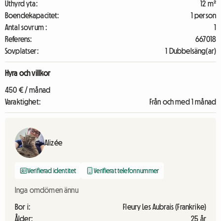
Uthyrd yta:
12 m²
Boendekapacitet:
1 person
Antal sovrum :
1
Referens:
667018
Sovplatser:
1 Dubbelsäng(ar)
Hyra och villkor
450 € / månad
Varaktighet:
Från och med 1 månad
Alizée
Verifierad identitet
Verifierat telefonnummer
Inga omdömen ännu
Bor i:
Fleury Les Aubrais (Frankrike)
Ålder:
25 år