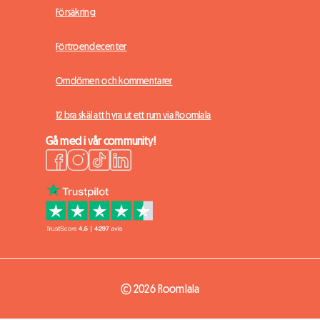
Försäkring
Förtroendecenter
Omdömen och kommentarer
12 bra skäl att hyra ut ett rum via Roomlala
Gå med i vår community!
© 2026 Roomlala