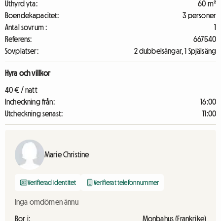
Uthyrd yta:
60 m²
Boendekapacitet:
3 personer
Antal sovrum :
1
Referens:
667540
Sovplatser:
2 dubbelsängar, 1 Spjälsäng
Hyra och villkor
40 € / natt
Incheckning från:
16:00
Utcheckning senast:
11:00
Marie Christine
Verifierad identitet
Verifierat telefonnummer
Inga omdömen ännu
Bor i:
Monbahus (Frankrike)