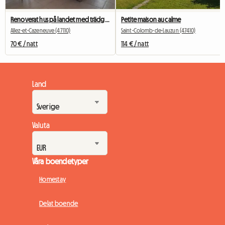
Renoverat hus på landet med trädgård och luftkonditionering!
Petite maison au calme
Allez-et-Cazeneuve (47110)
Saint-Colomb-de-Lauzun (47410)
70 € / natt
114 € / natt
Land
Valuta
Våra boendetyper
Homestay
Delat boende