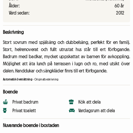
Ålder:
60 år
Värd sedan:
2012
Beskrivning
Stort sovrum med spjälsäng och dubbelsäng, perfekt för en familj.
Stort, helrenoverat och fullt utrustat hus står till ert förfogande.
Badrum med badkar, mycket uppskattat av barnen för avkoppling.
Möjlighet att äta lunch på terrassen i lugn och ro, med utsikt över
dalen. Handdukar och sängkläder finns till ert förfogande.
Automatisk översättning
-
Originalbeskrivning
Boende
Privat badrum
Kök att dela
Privat toalett
Vardagsrum att dela
Nuvarande boende i bostaden