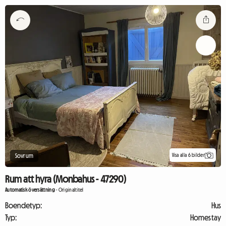
Visa alla 6 bilder
Sovrum
Rum att hyra (Monbahus - 47290)
Automatisk översättning
-
Originaltitel
Boendetyp:
Hus
Typ:
Homestay