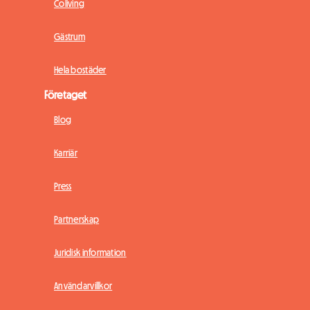
Coliving
Gästrum
Hela bostäder
Företaget
Blog
Karriär
Press
Partnerskap
Juridisk information
Användarvillkor