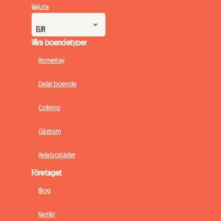
Valuta
Våra boendetyper
Homestay
Delat boende
Coliving
Gästrum
Hela bostäder
Företaget
Blog
Karriär