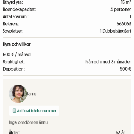
Uthyrd yta:
15 m²
Boendekapacitet:
4 personer
Antal sovrum :
1
Referens:
666063
Sovplatser:
1 Dubbelsäng(ar)
Hyra och villkor
500 € / månad
Varaktighet:
Från och med 3 månader
Deposition:
500 €
Fanie
Verifierat telefonnummer
Inga omdömen ännu
Ålder:
63 år