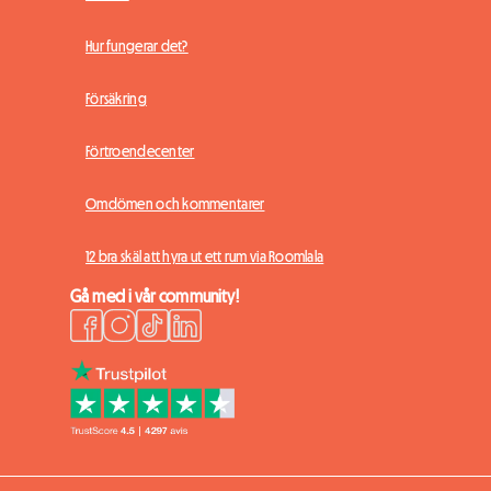
Hur fungerar det?
Försäkring
Förtroendecenter
Omdömen och kommentarer
12 bra skäl att hyra ut ett rum via Roomlala
Gå med i vår community!