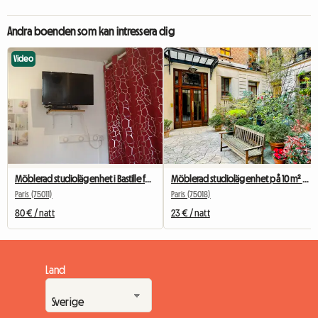
Andra boenden som kan intressera dig
Video
Möblerad studiolägenhet i Bastille för studenter, praktikanter eller affärsresenärer.
Möblerad studiolägenhet på 10 m² – Paris centrum – lugn och ljus
Paris (75011)
Paris (75018)
80 € / natt
23 € / natt
Land