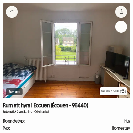
Visa alla 3 bilder
Sovrum
Rum att hyra i Ecouen (Écouen - 95440)
Automatisk översättning
-
Originaltitel
Boendetyp:
Hus
Typ:
Homestay