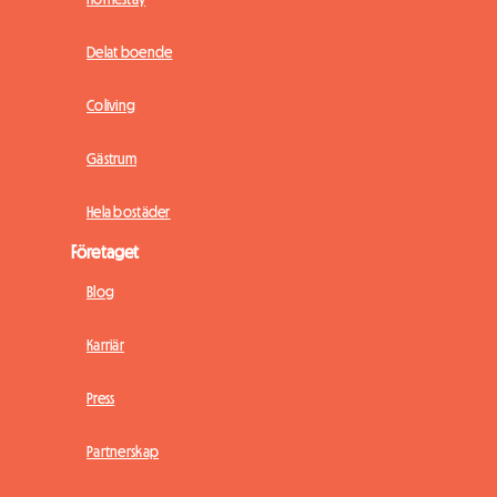
Delat boende
Coliving
Gästrum
Hela bostäder
Företaget
Blog
Karriär
Press
Partnerskap