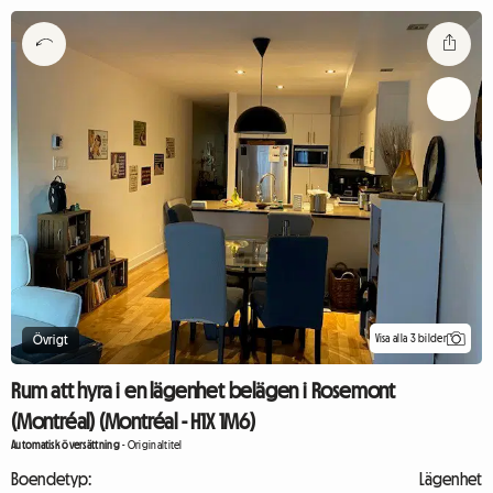
Visa alla 3 bilder
Övrigt
Rum att hyra i en lägenhet belägen i Rosemont
(Montréal) (Montréal - H1X 1M6)
Automatisk översättning
-
Originaltitel
Boendetyp:
Lägenhet