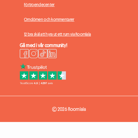
Förtroendecenter
Omdömen och kommentarer
12 bra skäl att hyra ut ett rum via Roomlala
Gå med i vår community!
© 2026 Roomlala