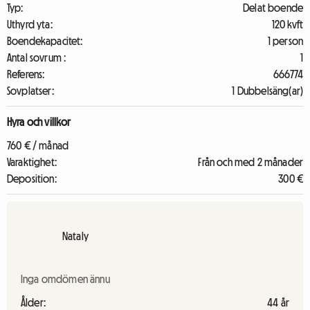
Typ:
Delat boende
Uthyrd yta:
120 kvft
Boendekapacitet:
1 person
Antal sovrum :
1
Referens:
666774
Sovplatser:
1 Dubbelsäng(ar)
Hyra och villkor
760 € / månad
Varaktighet:
Från och med 2 månader
Deposition:
300 €
Nataly
Inga omdömen ännu
Ålder:
44 år