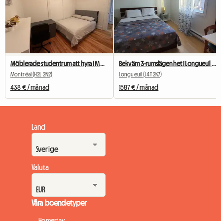
Möblerade studentrum att hyra i Montreal
Bekväm 3-rumslägenhet i Longueuil (Saint-Hubert)
Montréal (H2L 2N2)
Longueuil (J4T 2K7)
438 € / månad
1587 € / månad
Land
Valuta
Våra boendetyper
Homestay