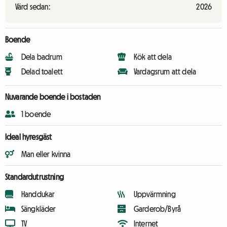
Värd sedan:
2026
Boende
Dela badrum
Kök att dela
Delad toalett
Vardagsrum att dela
Nuvarande boende i bostaden
1 boende
Ideal hyresgäst
Man eller kvinna
Standardutrustning
Handdukar
Uppvärmning
Sängkläder
Garderob/Byrå
TV
Internet