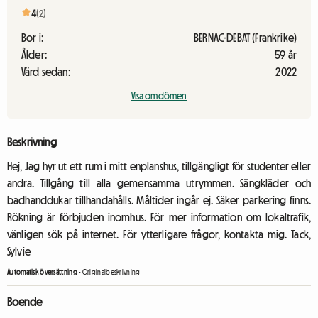
4
(2)
Bor i:
BERNAC-DEBAT (Frankrike)
Ålder:
59 år
Värd sedan:
2022
Visa omdömen
Beskrivning
Hej, Jag hyr ut ett rum i mitt enplanshus, tillgängligt för studenter eller
andra. Tillgång till alla gemensamma utrymmen. Sängkläder och
badhanddukar tillhandahålls. Måltider ingår ej. Säker parkering finns.
Rökning är förbjuden inomhus. För mer information om lokaltrafik,
vänligen sök på internet. För ytterligare frågor, kontakta mig. Tack,
Sylvie
Automatisk översättning
-
Originalbeskrivning
Boende