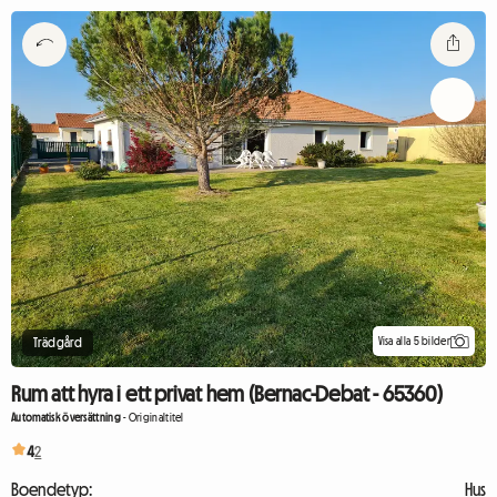
Visa alla 5 bilder
Trädgård
Rum att hyra i ett privat hem (Bernac-Debat - 65360)
Automatisk översättning
-
Originaltitel
4
2
Boendetyp:
Hus