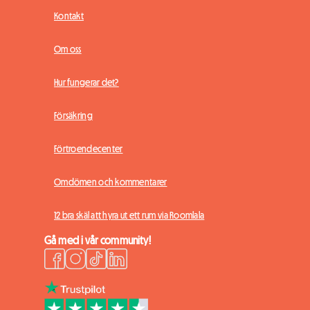
Kontakt
Om oss
Hur fungerar det?
Försäkring
Förtroendecenter
Omdömen och kommentarer
12 bra skäl att hyra ut ett rum via Roomlala
Gå med i vår community!