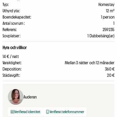
Typ:
Homestay
Uthyrd yta:
12 m²
Boendekapacitet:
1 person
Antal sovrum :
1
Referens:
259235
Sovplatser:
1 Dubbelsäng(ar)
Hyra och villkor
14 € / natt
Varaktighet:
Mellan 3 nätter och 12 månader
Deposition:
360 €
Städavgift:
20 €
Auderan
Verifierad identitet
Verifierat telefonnummer