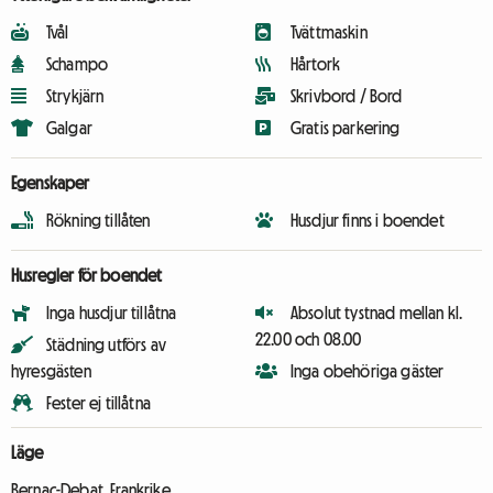
Tvål
Tvättmaskin
Schampo
Hårtork
Strykjärn
Skrivbord / Bord
Galgar
Gratis parkering
Egenskaper
Rökning tillåten
Husdjur finns i boendet
Husregler för boendet
Inga husdjur tillåtna
Absolut tystnad mellan kl.
22.00 och 08.00
Städning utförs av
hyresgästen
Inga obehöriga gäster
Fester ej tillåtna
Läge
Bernac-Debat, Frankrike