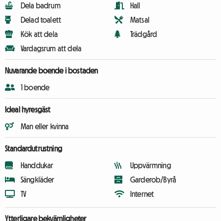
Dela badrum
Hall
Delad toalett
Matsal
Kök att dela
Trädgård
Vardagsrum att dela
Nuvarande boende i bostaden
1 boende
Ideal hyresgäst
Man eller kvinna
Standardutrustning
Handdukar
Uppvärmning
Sängkläder
Garderob/Byrå
TV
Internet
Ytterligare bekvämligheter