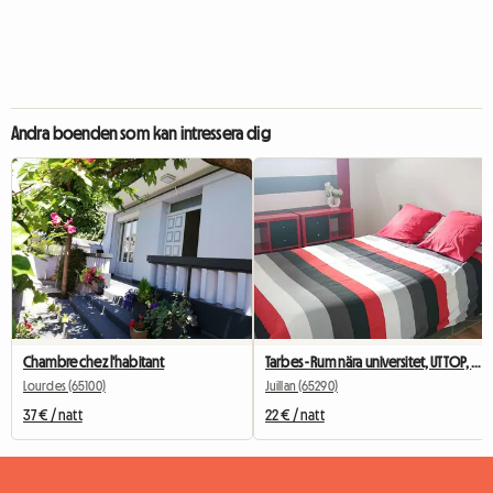
Andra boenden som kan intressera dig
Chambre chez l'habitant
Tarbes - Rum nära universitet, UTTOP, IFSI, flygplats
Lourdes (65100)
Juillan (65290)
37 € / natt
22 € / natt