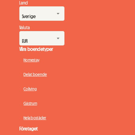
Land
Valuta
Våra boendetyper
Homestay
Delat boende
Coliving
Gästrum
Hela bostäder
Företaget