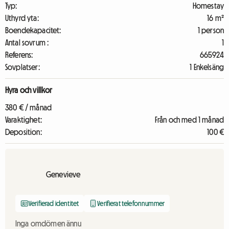
Typ:
Homestay
Uthyrd yta:
16 m²
Boendekapacitet:
1 person
Antal sovrum :
1
Referens:
665924
Sovplatser:
1 Enkelsäng
Hyra och villkor
380 € / månad
Varaktighet:
Från och med 1 månad
Deposition:
100 €
Genevieve
Verifierad identitet
Verifierat telefonnummer
Inga omdömen ännu