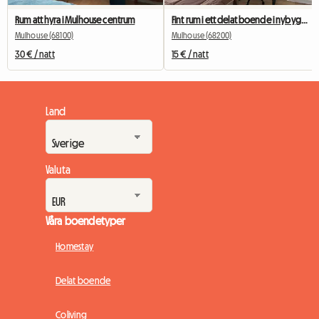
Rum att hyra i Mulhouse centrum
Fint rum i ett delat boende i nybyggt residens
Mulhouse (68100)
Mulhouse (68200)
30 € / natt
15 € / natt
Land
Valuta
Våra boendetyper
Homestay
Delat boende
Coliving