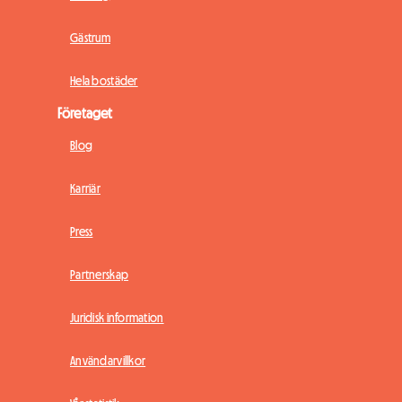
Gästrum
Hela bostäder
Företaget
Blog
Karriär
Press
Partnerskap
Juridisk information
Användarvillkor