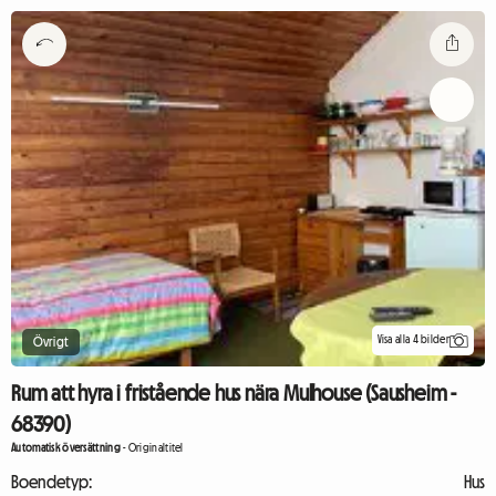
Visa alla 4 bilder
Övrigt
Rum att hyra i fristående hus nära Mulhouse (Sausheim -
68390)
Automatisk översättning
-
Originaltitel
Boendetyp:
Hus