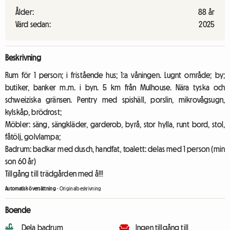
Ålder:
88 år
Värd sedan:
2025
Beskrivning
Rum för 1 person; i fristående hus; 1:a våningen. Lugnt område; by;
butiker, banker m.m. i byn. 5 km från Mulhouse. Nära tyska och
schweiziska gränsen. Pentry med spishäll, porslin, mikrovågsugn,
kylskåp, brödrost;
Möbler: säng, sängkläder, garderob, byrå, stor hylla, runt bord, stol,
fåtölj, golvlampa;
Badrum: badkar med dusch, handfat, toalett: delas med 1 person (min
son 60 år)
Tillgång till trädgården med å!!!
Automatisk översättning
-
Originalbeskrivning
Boende
Dela badrum
Ingen tillgång till