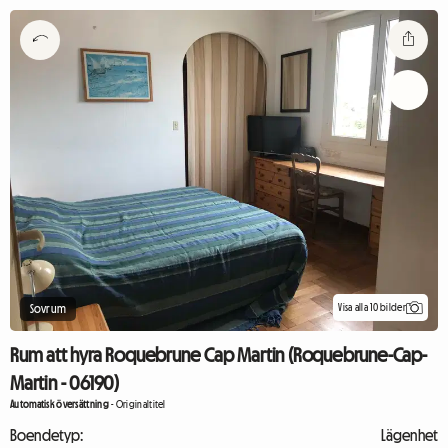
Visa alla 10 bilder
Sovrum
Rum att hyra Roquebrune Cap Martin (Roquebrune-Cap-
Martin - 06190)
Automatisk översättning
-
Originaltitel
Boendetyp:
Lägenhet