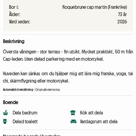
Bor i:
Roquebrune cap martin (Frankrike)
Ålder:
73 år
Värd sedan:
2026
Beskrivning
Översta våningen - stor terrass - fin utsikt. Mycket praktiskt, 50 m från
Cap-leden. Liten delad parkering med en motorcykel.
Huveden kan sänkas om du hjälper mig att lära mig franska, yoga, tai
chi, skärmflygning eller motorcykel.
Automatisk översättning
-
Originalbeskrivning
Boende
Dela badrum
Kök att dela
Delad toalett
Vardagsrum att dela