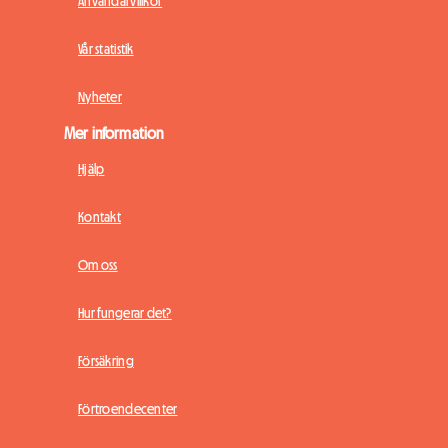
Användarvillkor
Vår statistik
Nyheter
Mer information
Hjälp
Kontakt
Om oss
Hur fungerar det?
Försäkring
Förtroendecenter