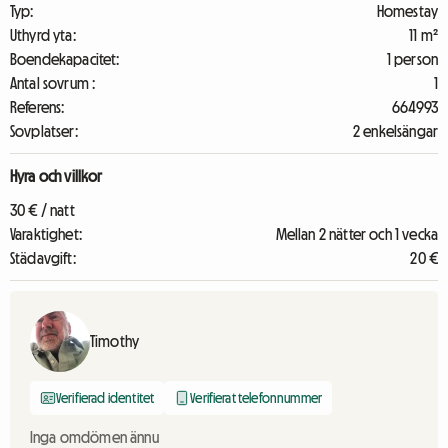
Typ:
Homestay
Uthyrd yta:
11 m²
Boendekapacitet:
1 person
Antal sovrum :
1
Referens:
664993
Sovplatser:
2 enkelsängar
Hyra och villkor
30 € / natt
Varaktighet:
Mellan 2 nätter och 1 vecka
Städavgift:
20 €
Timothy
Verifierad identitet
Verifierat telefonnummer
Inga omdömen ännu