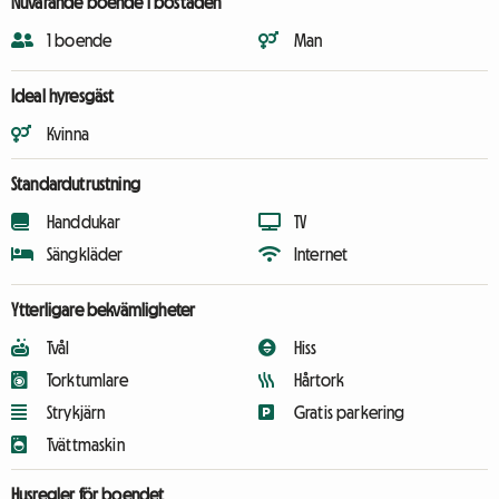
Nuvarande boende i bostaden
1 boende
Man
Ideal hyresgäst
Kvinna
Standardutrustning
Handdukar
TV
Sängkläder
Internet
Ytterligare bekvämligheter
Tvål
Hiss
Torktumlare
Hårtork
Strykjärn
Gratis parkering
Tvättmaskin
Husregler för boendet