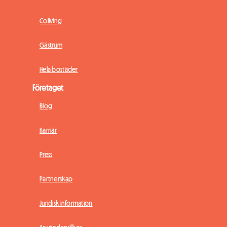
Coliving
Gästrum
Hela bostäder
Företaget
Blog
Karriär
Press
Partnerskap
Juridisk information