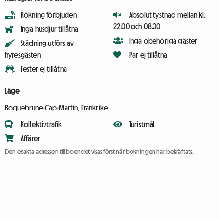
Rökning förbjuden
Absolut tystnad mellan kl.
22.00 och 08.00
Inga husdjur tillåtna
Inga obehöriga gäster
Städning utförs av
hyresgästen
Par ej tillåtna
Fester ej tillåtna
Läge
Roquebrune-Cap-Martin, Frankrike
Kollektivtrafik
Turistmål
Affärer
Den exakta adressen till boendet visas först när bokningen har bekräftats.