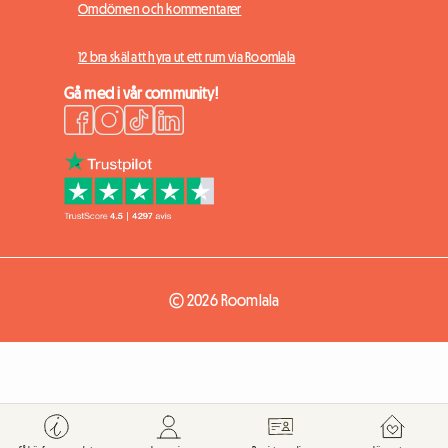
Omdömen och kommentarer
12 bra skäl att hyra ut ett rum via Roomlala
Gå med i vår community!
© 2026 Roomlala