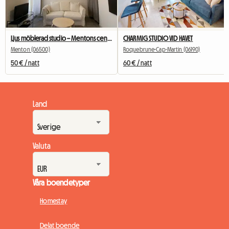
Ljus möblerad studio – Mentons centrum – Gångavstånd till tågstation och strand
CHARMIG STUDIO VID HAVET
Menton (06500)
Roquebrune-Cap-Martin (06190)
50 € / natt
60 € / natt
Land
Valuta
Våra boendetyper
Homestay
Delat boende