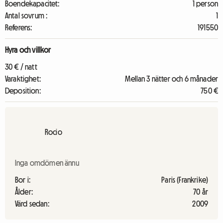
Boendekapacitet:
1 person
Antal sovrum :
1
Referens:
191550
Hyra och villkor
30 € / natt
Varaktighet:
Mellan 3 nätter och 6 månader
Deposition:
750 €
Rocio
Inga omdömen ännu
Bor i:
Paris (Frankrike)
Ålder:
70 år
Värd sedan:
2009