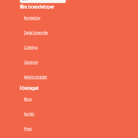
Våra boendetyper
Homestay
Delat boende
Coliving
Gästrum
Hela bostäder
Företaget
Blog
Karriär
Press