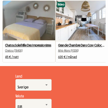
Video
Chatou Soleil Ville Des Impressionistes
Grande Chambre Dans Cosy Coloc #5 New York près d'olry
Chatou (78400)
Athis-Mons (91200)
45 € / natt
620 € / månad
Land
Valuta