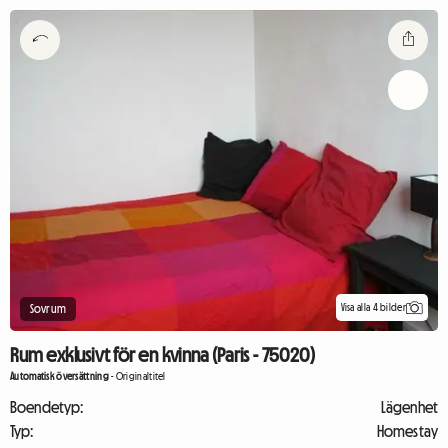
Visa alla 4 bilder
Sovrum
Rum exklusivt för en kvinna (Paris - 75020)
Automatisk översättning
-
Originaltitel
Boendetyp:
Lägenhet
Typ:
Homestay