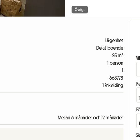
Övrigt
Lägenhet
Delat boende
25 m²
V
1 person
1
668778
R
1 Enkelsäng
F
Mellan 6 månader och 12 månader
Sk