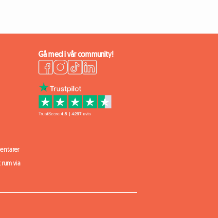
Gå med i vår community!
ntarer
t rum via