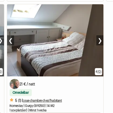
❯
❮
❯
4
21 € / natt
Omedelbar
5 (1) |
Loue chambre chez l'habitant
Homestay | Gurgy (89250) | 14 M2
1 sovplats(er) | Minst 1 vecka