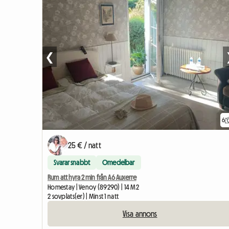
❮
6
25 € / natt
Svarar snabbt
Omedelbar
Rum att hyra 2 min från A6 Auxerre
Homestay | Venoy (89290) | 14 M2
2 sovplats(er) | Minst 1 natt
Visa annons