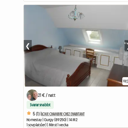
❮
10
21 € / natt
Svarar snabbt
5 (1) |
LOUE CHAMBRE CHEZ L'HABITANT
Homestay | Gurgy (89250) | 14 M2
1 sovplats(er) | Minst 1 vecka