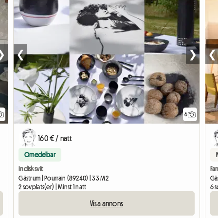
❯
❮
❯
❮
6
160 € / natt
Omedelbar
Indisk svit
Fam
Gästrum | Pourrain (89240) | 33 M2
Gäs
2 sovplats(er) | Minst 1 natt
6 s
Visa annons