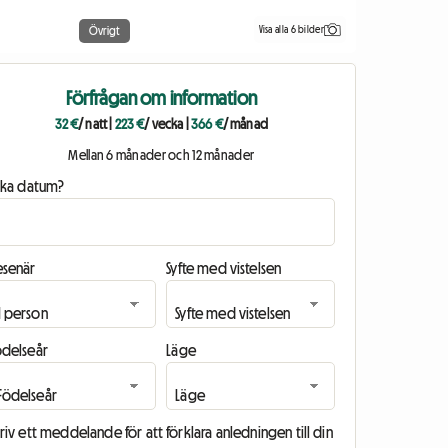
Visa alla 6 bilder
Övrigt
Förfrågan om information
32 €
/ natt
|
223 €
/ vecka
|
366 €
/ månad
Mellan 6 månader och 12 månader
ilka datum?
esenär
Syfte med vistelsen
ödelseår
Läge
riv ett meddelande för att förklara anledningen till din