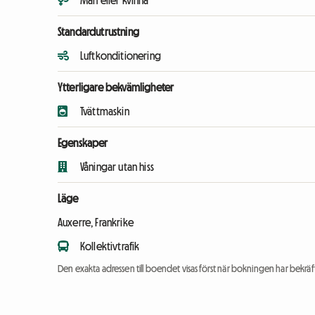
Man eller kvinna
Standardutrustning
Luftkonditionering
Ytterligare bekvämligheter
Tvättmaskin
Egenskaper
Våningar utan hiss
Läge
Auxerre, Frankrike
Kollektivtrafik
Den exakta adressen till boendet visas först när bokningen har bekräft