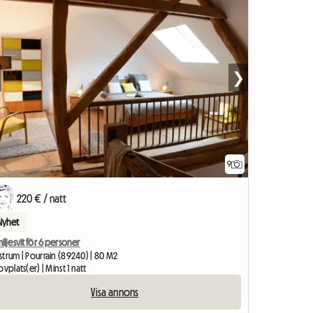
❯
9
220 € / natt
Nyhet
iljesvit för 6 personer
trum | Pourrain (89240) | 80 M2
ovplats(er) | Minst 1 natt
Visa annons