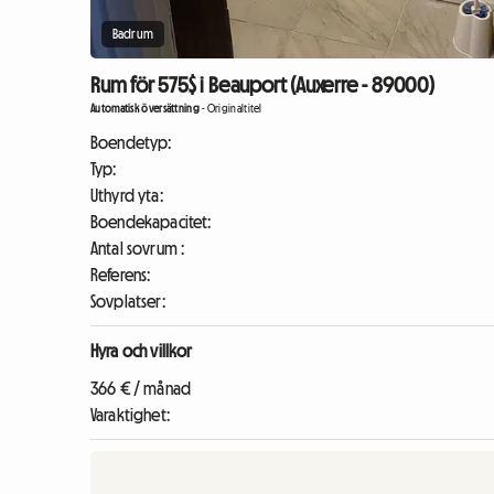
Badrum
Rum för 575$ i Beauport (Auxerre - 89000)
Automatisk översättning
-
Originaltitel
Boendetyp:
Typ:
Uthyrd yta:
Boendekapacitet:
Antal sovrum :
Referens:
Sovplatser:
Hyra och villkor
366 € / månad
Varaktighet: