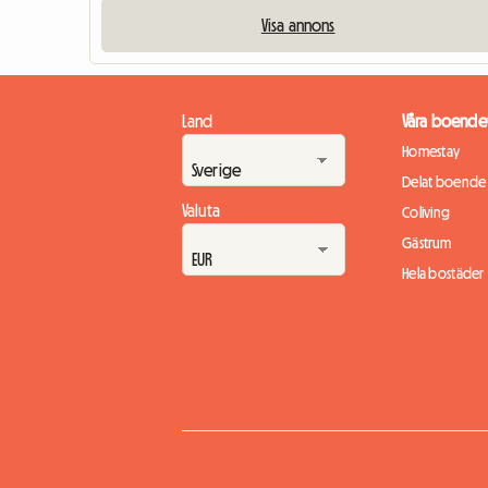
Visa annons
Land
Våra boende
Homestay
Delat boende
Valuta
Coliving
Gästrum
Hela bostäder