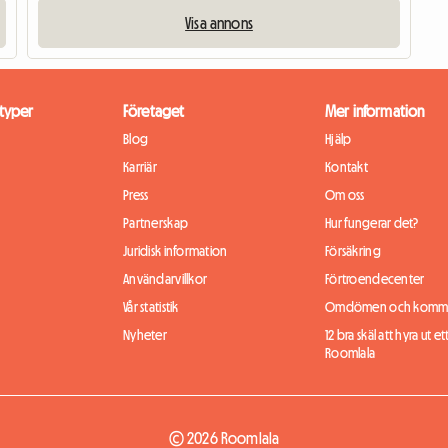
Visa annons
typer
Företaget
Mer information
Blog
Hjälp
Karriär
Kontakt
Press
Om oss
Partnerskap
Hur fungerar det?
Juridisk information
Försäkring
Användarvillkor
Förtroendecenter
Vår statistik
Omdömen och komme
Nyheter
12 bra skäl att hyra ut et
Roomlala
© 2026 Roomlala