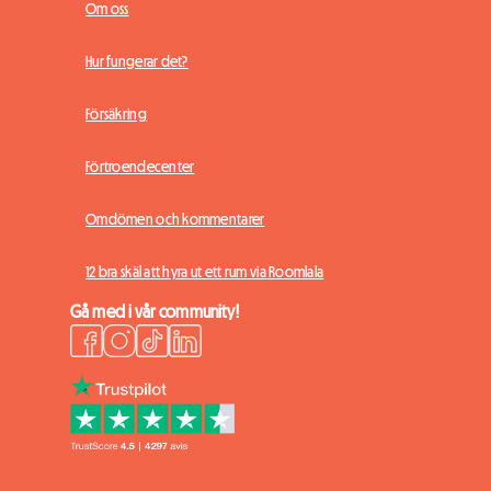
Om oss
Hur fungerar det?
Försäkring
Förtroendecenter
Omdömen och kommentarer
12 bra skäl att hyra ut ett rum via Roomlala
Gå med i vår community!