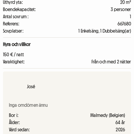
Uthyrd yta:
20 m²
Boendekapacitet:
3 personer
Antal sovrum :
1
Referens:
667680
Sovplatser:
1 Enkelsäng, 1 Dubbelsäng(ar)
Hyra och villkor
150 € / natt
Varaktighet:
Från och med 2 nätter
José
Inga omdömen ännu
Bor i:
Malmedy (Belgien)
Ålder:
64 år
Värd sedan:
2026