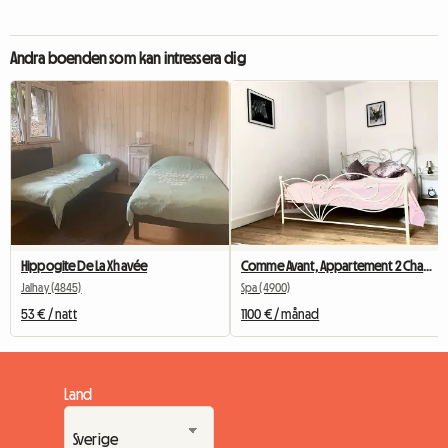
Andra boenden som kan intressera dig
Hippogite De La Xhavée
Comme Avant, Appartement 2 Chambres - 4 Personnes Au Cœur De
Jalhay (4845)
Spa (4900)
53 € / natt
1100 € / månad
Land