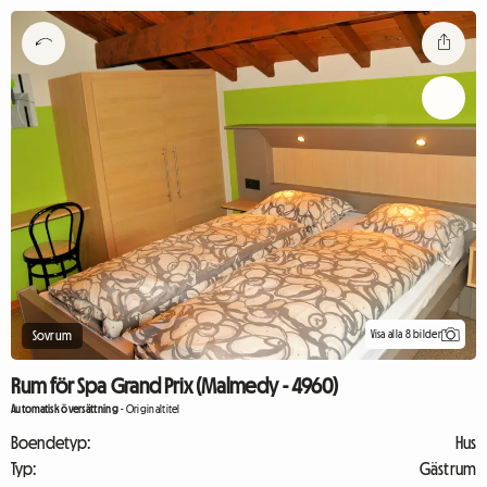
Visa alla 8 bilder
Sovrum
Rum för Spa Grand Prix (Malmedy - 4960)
Automatisk översättning
-
Originaltitel
Boendetyp:
Hus
Typ:
Gästrum