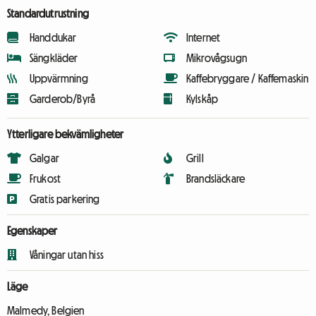
Standardutrustning
Handdukar
Internet
Sängkläder
Mikrovågsugn
Uppvärmning
Kaffebryggare / Kaffemaskin
Garderob/Byrå
Kylskåp
Ytterligare bekvämligheter
Galgar
Grill
Frukost
Brandsläckare
Gratis parkering
Egenskaper
Våningar utan hiss
Läge
Malmedy, Belgien