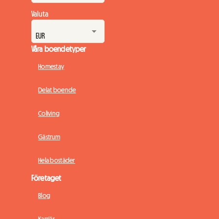
Valuta
Våra boendetyper
Homestay
Delat boende
Coliving
Gästrum
Hela bostäder
Företaget
Blog
Karriär