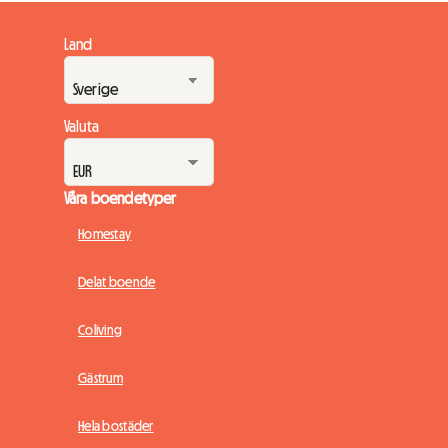
Land
Valuta
Våra boendetyper
Homestay
Delat boende
Coliving
Gästrum
Hela bostäder