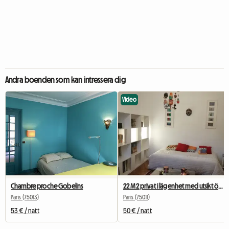
Andra boenden som kan intressera dig
Video
Chambre proche Gobelins
22 M2 privat i lägenhet med utsikt över träd
Paris (75013)
Paris (75011)
53 € / natt
50 € / natt