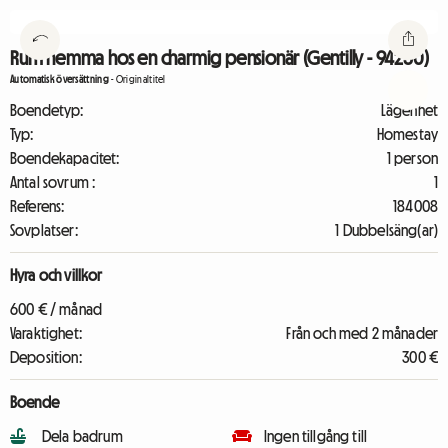
Rum hemma hos en charmig pensionär (Gentilly - 94250)
Automatisk översättning
-
Originaltitel
Boendetyp:
Lägenhet
Typ:
Homestay
Boendekapacitet:
1 person
Antal sovrum :
1
Referens:
184008
Sovplatser:
1 Dubbelsäng(ar)
Hyra och villkor
600 € / månad
Varaktighet:
Från och med 2 månader
Deposition:
300 €
Boende
Dela badrum
Ingen tillgång till