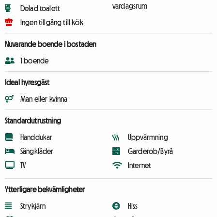
vardagsrum
Delad toalett
Ingen tillgång till kök
Nuvarande boende i bostaden
1 boende
Ideal hyresgäst
Man eller kvinna
Standardutrustning
Handdukar
Uppvärmning
Sängkläder
Garderob/Byrå
TV
Internet
Ytterligare bekvämligheter
Strykjärn
Hiss