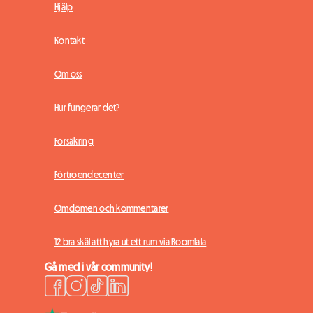
Hjälp
Kontakt
Om oss
Hur fungerar det?
Försäkring
Förtroendecenter
Omdömen och kommentarer
12 bra skäl att hyra ut ett rum via Roomlala
Gå med i vår community!