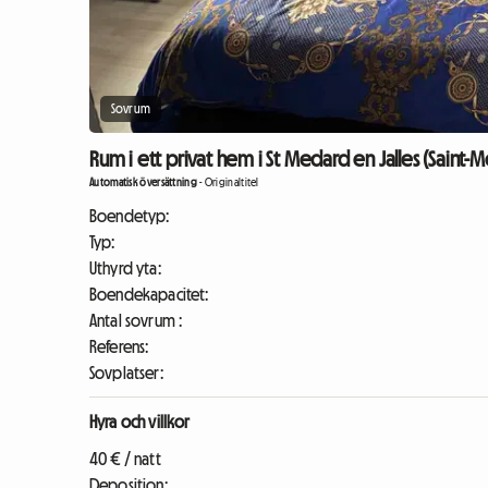
Sovrum
Rum i ett privat hem i St Medard en Jalles (Saint-M
Automatisk översättning
-
Originaltitel
Boendetyp:
Typ:
Uthyrd yta:
Boendekapacitet:
Antal sovrum :
Referens:
Sovplatser:
Hyra och villkor
40 € / natt
Deposition: