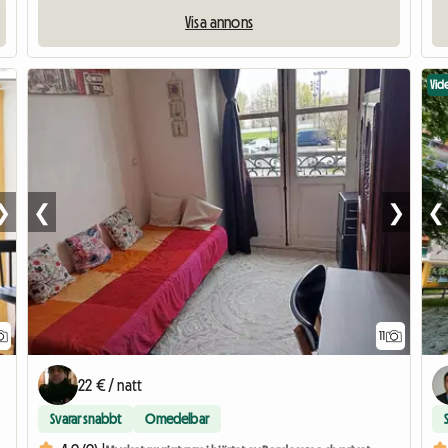
Visa annons
Vid
❯
❮
❯
❮
11
22 € / natt
Svarar snabbt
Omedelbar