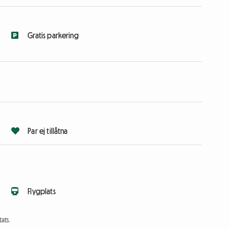
Gratis parkering
Par ej tillåtna
Flygplats
ats.