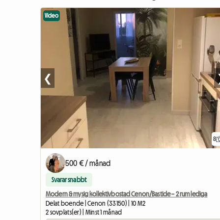
Video
❮
8
500 € / månad
Svarar snabbt
Modern & mysig kollektivbostad Cenon/Bastide – 2 rum lediga
Delat boende | Cenon (33150) | 10 M2
2 sovplats(er) | Minst 1 månad