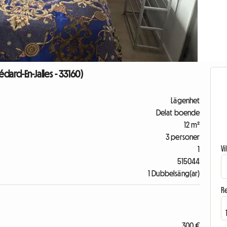
édard-En-Jalles - 33160)
Lägenhet
Delat boende
12 m²
3 personer
V
1
515044
1 Dubbelsäng(ar)
R
300 €