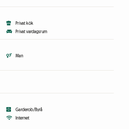
Privat kök
Privat vardagsrum
Man
Garderob/Byrå
Internet