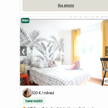
Visa annons
Video
❮
6
520 € / månad
Svarar snabbt