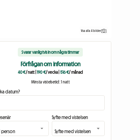
Visa alla 4 bilder
Svarar vanligtvis inom några timmar
Förfrågan om information
40 €
/ natt
|
190 €
/ vecka
|
516 €
/ månad
Minsta vistelsetid: 1 natt
ilka datum?
esenär
Syfte med vistelsen