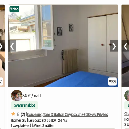
Video
❯
❮
❯
❮
9
34 € / natt
Svarar snabbt
Ch
5 (2) |
Bordeaux, Tram D Station Calypso.ch+SDB+wc Privées
Ho
Homestay | Le Bouscat (33110) | 24 M2
2 s
1 sovplats(er) | Minst 3 nätter