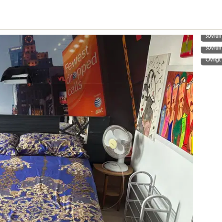
Sovru
Sovru
Övrigt