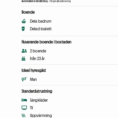
Automatisk översättning
-
Originalbeskrivning
Boende
Dela badrum
Delad toalett
Nuvarande boende i bostaden
2 boende
Från 23 år
Ideal hyresgäst
Man
Standardutrustning
Sängkläder
TV
Uppvärmning