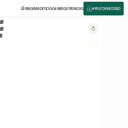
SÅ FUNGERAR DET
LOGGA IN
REGISTRERA DIG
HYR UT DIN BOSTAD
m
m