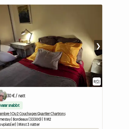
❯
8
30 € / natt
Svarar snabbt
ambre 1 Ou 2 Couchages Quartier Chartrons
mestay | Bordeaux (33300) | 11 M2
ovplats(er) | Minst 3 nätter