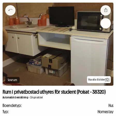
Visa alla 4 bilder
Sovrum
Rum i privatbostad uthyres för student (Poisat - 38320)
Automatisk översättning
-
Originaltitel
Boendetyp:
Hus
Typ:
Homestay