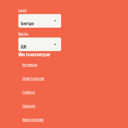
Land
Valuta
Våra boendetyper
Homestay
Delat boende
Coliving
Gästrum
Hela bostäder