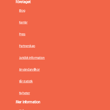
Företaget
Blog
Karriär
Press
Partnerskap
Juridisk information
Användarvillkor
Vår statistik
Nyheter
Mer information