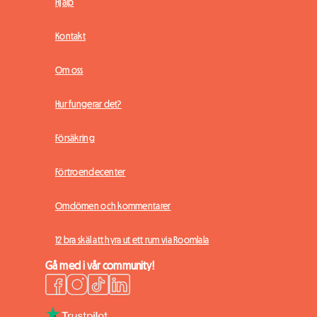
Hjälp
Kontakt
Om oss
Hur fungerar det?
Försäkring
Förtroendecenter
Omdömen och kommentarer
12 bra skäl att hyra ut ett rum via Roomlala
Gå med i vår community!