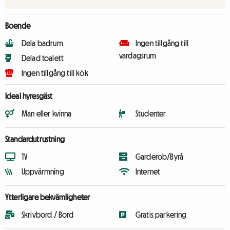
Boende
Dela badrum
Ingen tillgång till
vardagsrum
Delad toalett
Ingen tillgång till kök
Ideal hyresgäst
Man eller kvinna
Studenter
Standardutrustning
TV
Garderob/Byrå
Uppvärmning
Internet
Ytterligare bekvämligheter
Skrivbord / Bord
Gratis parkering