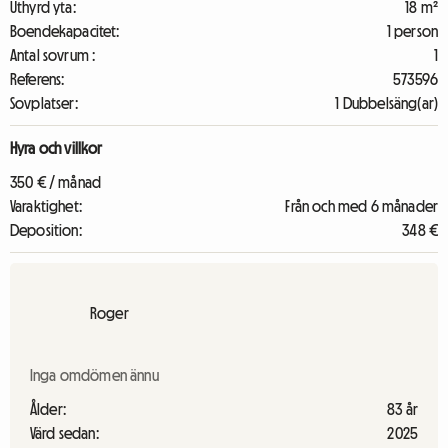
Uthyrd yta:
18 m²
Boendekapacitet:
1 person
Antal sovrum :
1
Referens:
573596
Sovplatser:
1 Dubbelsäng(ar)
Hyra och villkor
350 € / månad
Varaktighet:
Från och med 6 månader
Deposition:
348 €
Roger
Inga omdömen ännu
Ålder:
83 år
Värd sedan:
2025