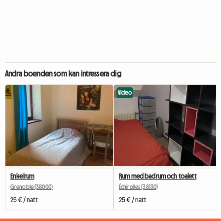
Andra boenden som kan intressera dig
Video
Enkelrum
Rum med badrum och toalett
Grenoble (38000)
Échirolles (38130)
25 € / natt
25 € / natt