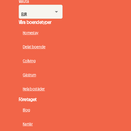
Valuta
Våra boendetyper
Homestay
Delat boende
Coliving
Gästrum
Hela bostäder
Företaget
Blog
Karriär