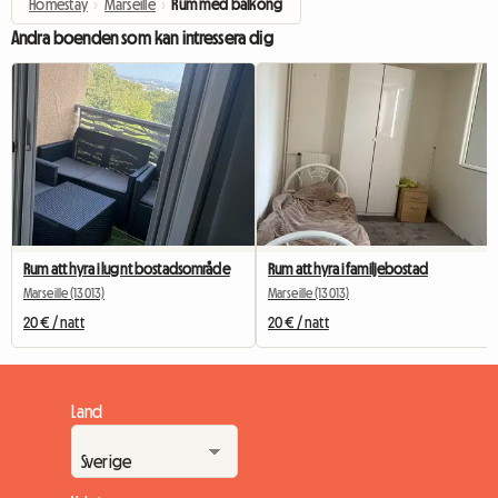
Homestay
›
Marseille
›
Rum med balkong
Andra boenden som kan intressera dig
Rum att hyra i lugnt bostadsområde
Rum att hyra i familjebostad
Marseille (13013)
Marseille (13013)
20 € / natt
20 € / natt
Land