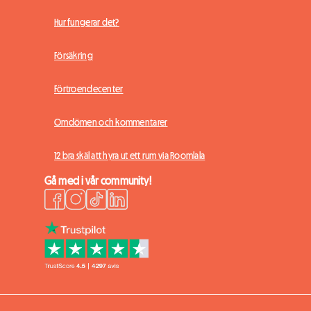
Hur fungerar det?
Försäkring
Förtroendecenter
Omdömen och kommentarer
12 bra skäl att hyra ut ett rum via Roomlala
Gå med i vår community!