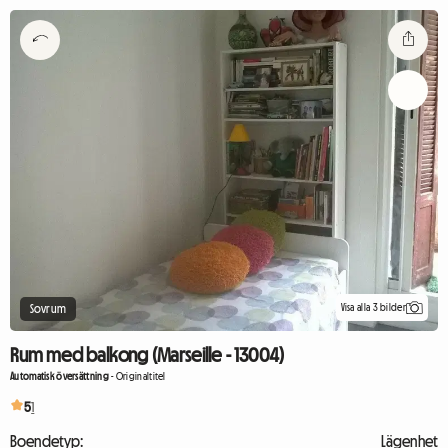
Visa alla 3 bilder
Sovrum
Rum med balkong (Marseille - 13004)
Automatisk översättning
-
Originaltitel
5
1
Boendetyp:
Lägenhet