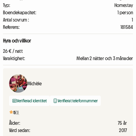
Typ:
Homestay
Boendekapacitet:
1 person
Antal sovrum :
1
Referens:
181584
Hyra och villkor
26 € / natt
Varaktighet:
Mellan 2 nätter och 3 månader
Michèle
Verifierad identitet
Verifierat telefonnummer
5
(1)
Ålder:
75 år
Värd sedan:
2017