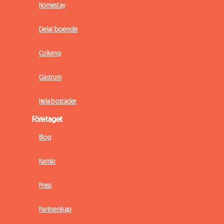
Homestay
Delat boende
Coliving
Gästrum
Hela bostäder
Företaget
Blog
Karriär
Press
Partnerskap