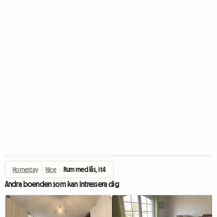
Homestay
›
Nice
›
Rum med lås, i t4
Andra boenden som kan intressera dig