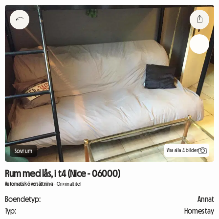
Visa alla 4 bilder
Sovrum
Rum med lås, i t4 (Nice - 06000)
Automatisk översättning
-
Originaltitel
Boendetyp:
Annat
Typ:
Homestay