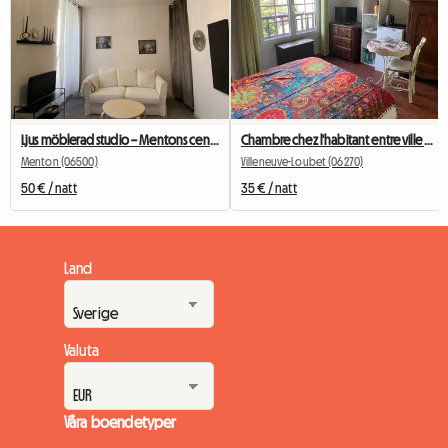
Ljus möblerad studio – Mentons centrum – Gångavstånd till tågstation och strand
Chambre chez l'habitant entre ville et campagne
Menton (06500)
Villeneuve-Loubet (06270)
50 € / natt
35 € / natt
Land
Valuta
Våra boendetyper