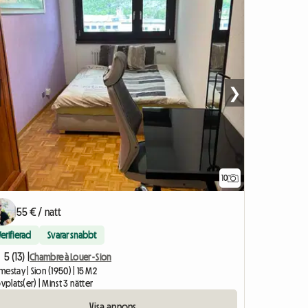
❯
10
Visa annons
55 € / natt
Verifierad
Svarar snabbt
5 (13) |
Chambre à Louer - Sion
estay | Sion (1950) | 15 M2
ovplats(er) | Minst 3 nätter
Visa annons