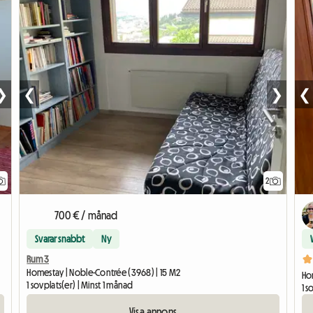
❯
❮
❯
❮
2
700 € / månad
Svarar snabbt
Ny
Rum 3
Homestay | Noble-Contrée (3968) | 15 M2
Hom
1 sovplats(er) | Minst 1 månad
1 s
Visa annons