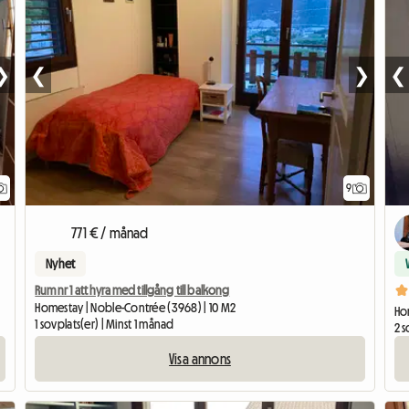
❯
❮
❯
❮
9
771 € / månad
Nyhet
Rum nr 1 att hyra med tillgång till balkong
Homestay | Noble-Contrée (3968) | 10 M2
Hom
1 sovplats(er) | Minst 1 månad
2 s
Visa annons