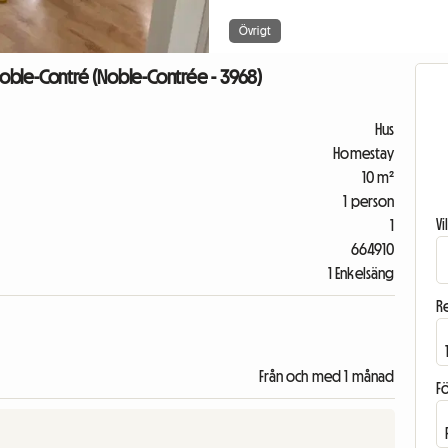
Övrigt
 Noble-Contré (Noble-Contrée - 3968)
Hus
Homestay
10 m²
1 person
V
1
664910
1 Enkelsäng
R
Från och med 1 månad
F