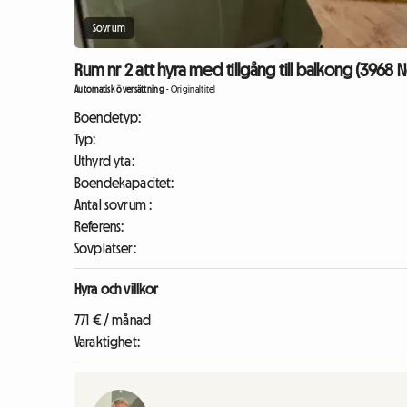
Sovrum
Rum nr 2 att hyra med tillgång till balkong (3968
Automatisk översättning
-
Originaltitel
Boendetyp:
Typ:
Uthyrd yta:
Boendekapacitet:
Antal sovrum :
Referens:
Sovplatser:
Hyra och villkor
771 € / månad
Varaktighet: