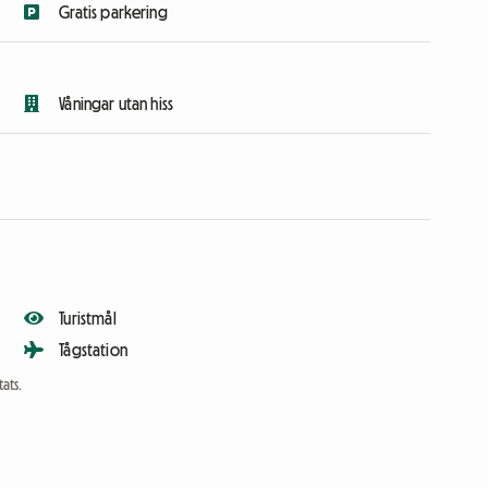
Gratis parkering
Våningar utan hiss
Turistmål
Tågstation
ats.