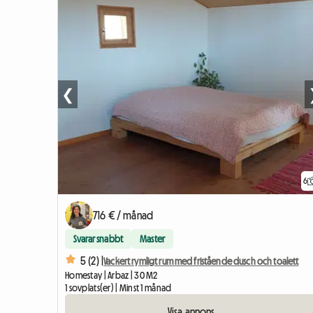
❮
6
716 € / månad
Svarar snabbt
Master
5 (2) |
Vackert rymligt rum med fristående dusch och toalett
Homestay | Arbaz | 30 M2
1 sovplats(er) | Minst 1 månad
Visa annons