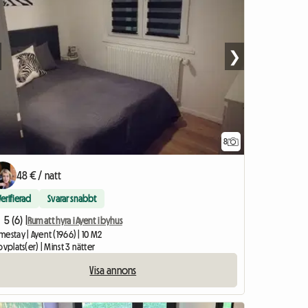
❯
8
48 € / natt
Verifierad
Svarar snabbt
5 (6) |
Rum att hyra i Ayent i byhus
estay | Ayent (1966) | 10 M2
ovplats(er) | Minst 3 nätter
Visa annons