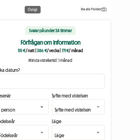
Visa alla 9 bilder
Övrigt
Svarar på under 24 timmar
Förfrågan om information
55 €
/ natt
|
386 €
/ vecka
|
771 €
/ månad
Minsta vistelsetid: 1 månad
ilka datum?
esenär
Syfte med vistelsen
ödelseår
Läge