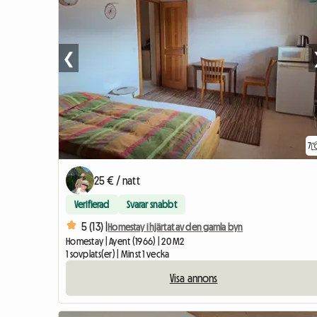
❮
7
25 € / natt
Verifierad
Svarar snabbt
5 (13) |
Homestay i hjärtat av den gamla byn
Homestay | Ayent (1966) | 20 M2
1 sovplats(er) | Minst 1 vecka
Visa annons