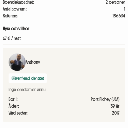
Boendekapacitet:
2 personer
Antal sovrum :
1
Referens:
186634
Hyra och villkor
67 € / natt
Anthony
Verifierad identitet
Inga omdömen ännu
Bor i:
Port Richey (USA)
Ålder:
39 år
Värd sedan:
2017