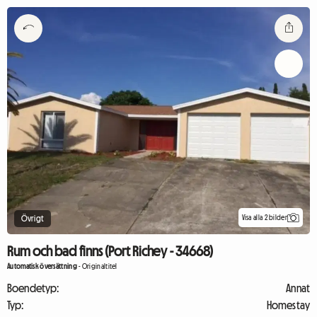
Visa alla 2 bilder
Övrigt
Rum och bad finns (Port Richey - 34668)
Automatisk översättning
-
Originaltitel
Boendetyp:
Annat
Typ:
Homestay