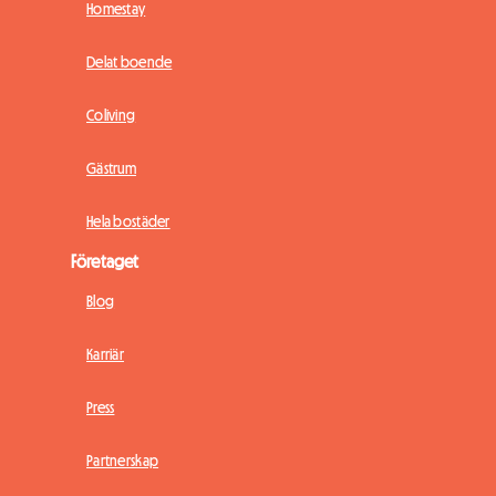
Homestay
Delat boende
Coliving
Gästrum
Hela bostäder
Företaget
Blog
Karriär
Press
Partnerskap