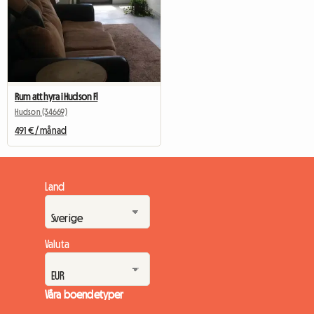
Rum att hyra i Hudson Fl
Hudson (34669)
491 € / månad
Land
Valuta
Våra boendetyper