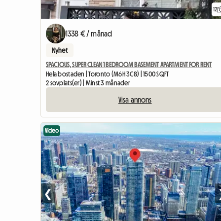
12
1338 € / månad
Nyhet
SPACIOUS, SUPER CLEAN 1 BEDROOM BASEMENT APARTMENT FOR RENT
Hela bostaden | Toronto (M6H 3C8) | 1500 SQFT
2 sovplats(er) | Minst 3 månader
Visa annons
Video
❮