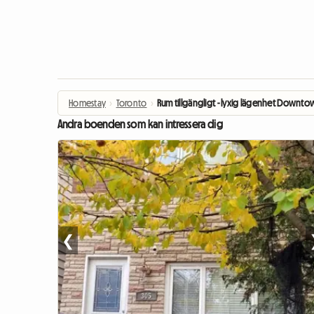
Homestay
›
Toronto
›
Rum tillgängligt - lyxig lägenhet Downto
Andra boenden som kan intressera dig
❮