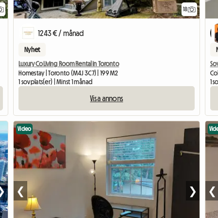
18
1243 € / månad
Nyhet
Luxury CoLiving Room Rental in Toronto
So
Homestay | Toronto (M4J 3C7) | 199 M2
Col
1 sovplats(er) | Minst 1 månad
1 s
Visa annons
Video
Vid
❯
❮
❯
❮