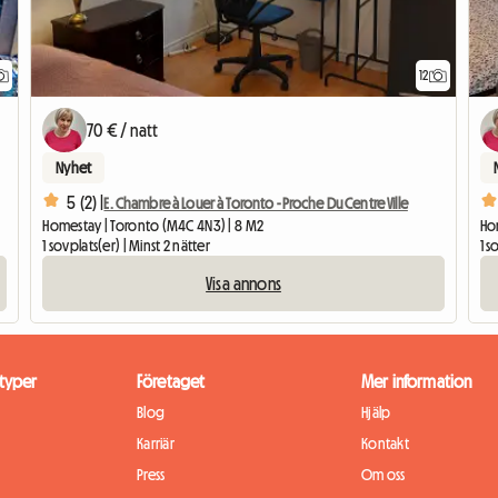
12
70 € / natt
Nyhet
5 (2) |
E. Chambre à Louer à Toronto - Proche Du Centre Ville
Homestay | Toronto (M4C 4N3) | 8 M2
Ho
1 sovplats(er) | Minst 2 nätter
1 s
Visa annons
typer
Företaget
Mer information
Blog
Hjälp
Karriär
Kontakt
Press
Om oss