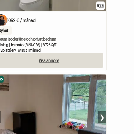
5
1052 € / månad
Nyhet
vrum i söderläge och privat badrum
iving | Toronto (M9A 0E6) | 872 SQFT
ovplats(er) | Minst 1 månad
Visa annons
eo
❯