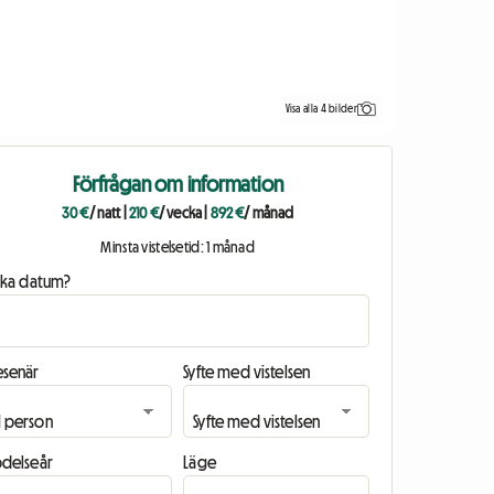
Visa alla 4 bilder
Förfrågan om information
30 €
/ natt
|
210 €
/ vecka
|
892 €
/ månad
Minsta vistelsetid: 1 månad
ilka datum?
esenär
Syfte med vistelsen
ödelseår
Läge