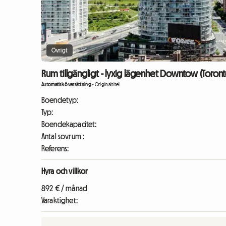
Övrigt
Rum tillgängligt - lyxig lägenhet Downtow (Toront
Automatisk översättning
-
Originaltitel
Boendetyp:
Typ:
Boendekapacitet:
Antal sovrum :
Referens:
Hyra och villkor
892 € / månad
Varaktighet: