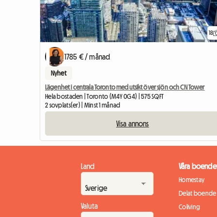
18
1785 € / månad
Nyhet
Lägenhet i centrala Toronto med utsikt över sjön och CN Tower
Hela bostaden | Toronto (M4Y 0G4) | 575 SQFT
2 sovplats(er) | Minst 1 månad
Visa annons
Land
Våra boende
Homestay
Delat boende
Valuta
Coliving