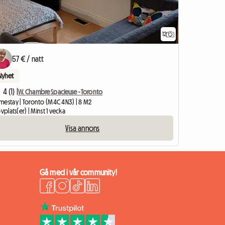
12
57 € / natt
Nyhet
4 (1) |
W. Chambre Spacieuse - Toronto
mestay | Toronto (M4C 4N3) | 8 M2
ovplats(er) | Minst 1 vecka
Visa annons
Gå med i vår community!