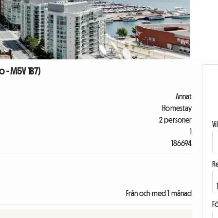
o - M5V 1B7)
Annat
Homestay
2 personer
V
1
186694
R
Från och med 1 månad
F