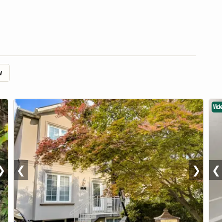
w
Vid
❯
❮
❯
❮