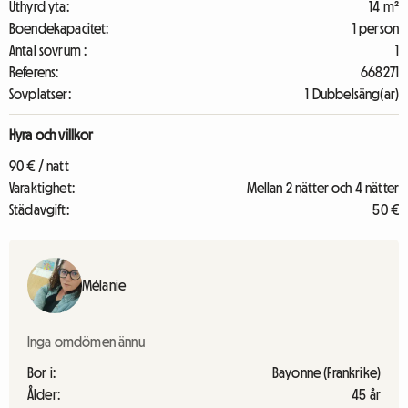
Uthyrd yta:
14 m²
Boendekapacitet:
1 person
Antal sovrum :
1
Referens:
668271
Sovplatser:
1 Dubbelsäng(ar)
Hyra och villkor
90 € / natt
Varaktighet:
Mellan 2 nätter och 4 nätter
Städavgift:
50 €
Mélanie
Inga omdömen ännu
Bor i:
Bayonne (Frankrike)
Ålder:
45 år