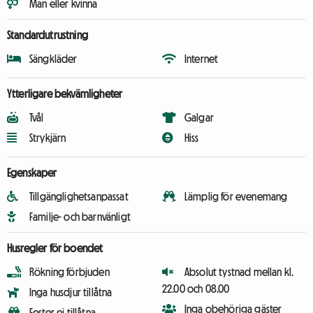
Man eller kvinna
Standardutrustning
Sängkläder
Internet
Ytterligare bekvämligheter
Tvål
Galgar
Strykjärn
Hiss
Egenskaper
Tillgänglighetsanpassat
Lämplig för evenemang
Familje- och barnvänligt
Husregler för boendet
Rökning förbjuden
Absolut tystnad mellan kl.
22.00 och 08.00
Inga husdjur tillåtna
Inga obehöriga gäster
Fester ej tillåtna