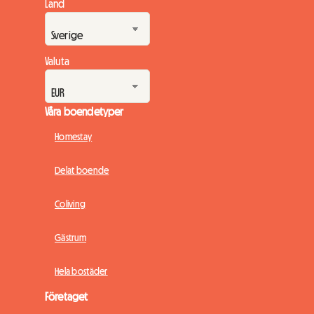
Land
Valuta
Våra boendetyper
Homestay
Delat boende
Coliving
Gästrum
Hela bostäder
Företaget