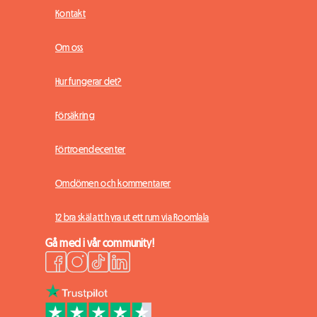
Kontakt
Om oss
Hur fungerar det?
Försäkring
Förtroendecenter
Omdömen och kommentarer
12 bra skäl att hyra ut ett rum via Roomlala
Gå med i vår community!