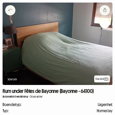
Visa bild
Sovrum
Rum under Fêtes de Bayonne (Bayonne - 64100)
Automatisk översättning
-
Originaltitel
Boendetyp:
Lägenhet
Typ:
Homestay