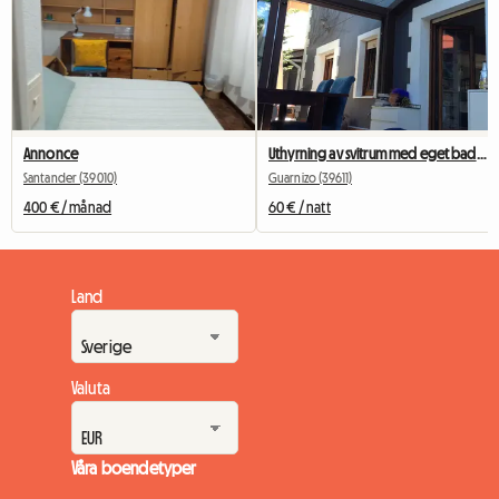
Annonce
Uthyrning av svitrum med eget badrum
Santander (39010)
Guarnizo (39611)
400 € / månad
60 € / natt
Land
Valuta
Våra boendetyper