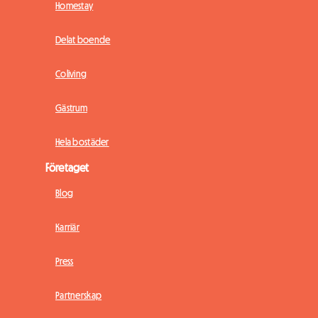
Homestay
Delat boende
Coliving
Gästrum
Hela bostäder
Företaget
Blog
Karriär
Press
Partnerskap