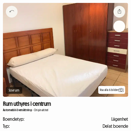
Visa alla 6 bilder
Sovrum
Rum uthyres i centrum
Automatisk översättning
-
Originaltitel
Boendetyp:
Lägenhet
Typ:
Delat boende