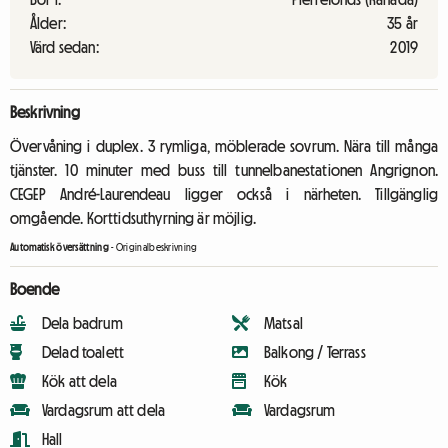
Ålder:
35 år
Värd sedan:
2019
Beskrivning
Övervåning i duplex. 3 rymliga, möblerade sovrum. Nära till många
tjänster. 10 minuter med buss till tunnelbanestationen Angrignon.
CEGEP André-Laurendeau ligger också i närheten. Tillgänglig
omgående. Korttidsuthyrning är möjlig.
Automatisk översättning
-
Originalbeskrivning
Boende
Dela badrum
Matsal
Delad toalett
Balkong / Terrass
Kök att dela
Kök
Vardagsrum att dela
Vardagsrum
Hall