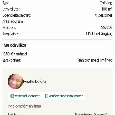
Typ:
Coliving
Uthyrd yta:
100 m²
Boendekapacitet:
4 personer
Antal sovrum :
1
Referens:
669202
Sovplatser:
1 Dubbelsäng(ar)
Hyra och villkor
1530 € / månad
Varaktighet:
Från och med 1 månad
Lynette Dulcina
Verifierad identitet
Verifierat telefonnummer
Inga omdömen ännu
Bor i:
Pierrefonds (Kanada)