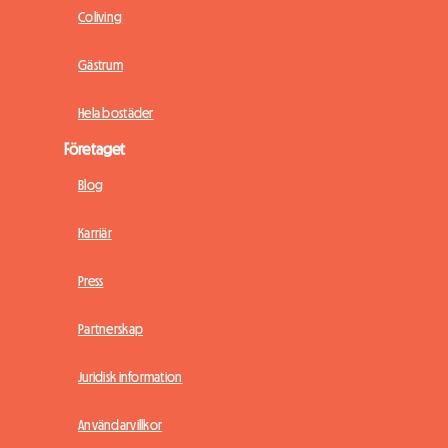
Coliving
Gästrum
Hela bostäder
Företaget
Blog
Karriär
Press
Partnerskap
Juridisk information
Användarvillkor