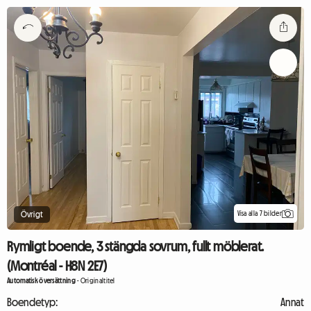
Visa alla 7 bilder
Övrigt
Rymligt boende, 3 stängda sovrum, fullt möblerat.
(Montréal - H8N 2E7)
Automatisk översättning
-
Originaltitel
Boendetyp:
Annat