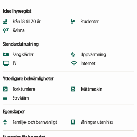
Ideal hyresgäst
Från 18 till 30 år
Studenter
Kvinna
Standardutrustning
Sängkläder
Uppvärmning
TV
Internet
Ytterligare bekvämligheter
Torktumlare
Tvättmaskin
Strykjärn
Egenskaper
Familje- och barnvänligt
Våningar utan hiss