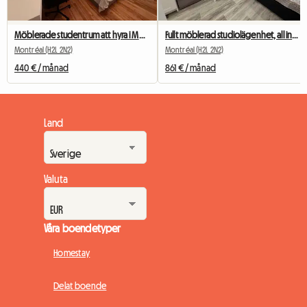
Möblerade studentrum att hyra i Montreal
Fullt möblerad studiolägenhet, all inclusive, nära tunnelbanestationen Berri-UQAM
Montréal (H2L 2N2)
Montréal (H2L 2N2)
440 € / månad
861 € / månad
Land
Valuta
Våra boendetyper
Homestay
Delat boende