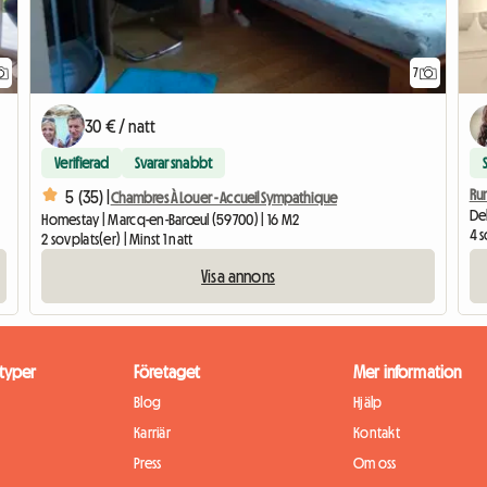
7
30 € / natt
Verifierad
Svarar snabbt
Ru
5 (35) |
Chambres À Louer - Accueil Sympathique
Del
Homestay | Marcq-en-Barœul (59700) | 16 M2
4 s
2 sovplats(er) | Minst 1 natt
Visa annons
typer
Företaget
Mer information
Blog
Hjälp
Karriär
Kontakt
Press
Om oss