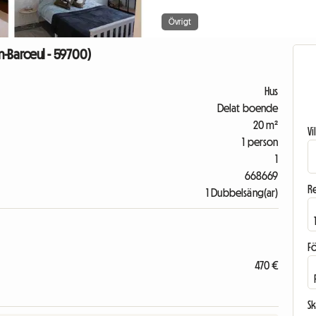
Övrigt
n-Barœul - 59700)
Hus
Delat boende
20 m²
V
1 person
1
668669
R
1 Dubbelsäng(ar)
F
470 €
Sk