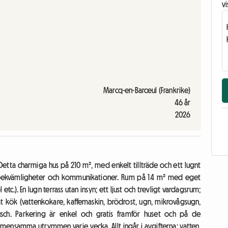
vi
Marcq-en-Barœul (Frankrike)
46 år
2026
. Detta charmiga hus på 210 m², med enkelt tillträde och ett lugnt
lla bekvämligheter och kommunikationer. Rum på 14 m² med eget
c.). En lugn terrass utan insyn; ett ljust och trevligt vardagsrum;
t kök (vattenkokare, kaffemaskin, brödrost, ugn, mikrovågsugn,
usch. Parkering är enkel och gratis framför huset och på de
mensamma utrymmen varje vecka. Allt ingår i avgifterna: vatten,