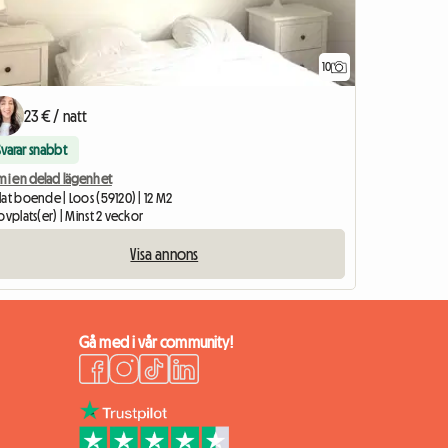
10
23 € / natt
Svarar snabbt
m i en delad lägenhet
at boende | Loos (59120) | 12 M2
ovplats(er) | Minst 2 veckor
Visa annons
Gå med i vår community!