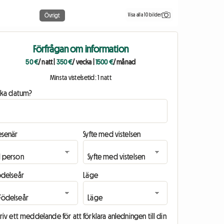
Visa alla 10 bilder
Övrigt
Förfrågan om information
50 €
/ natt
|
350 €
/ vecka
|
1500 €
/ månad
Minsta vistelsetid: 1 natt
ilka datum?
esenär
Syfte med vistelsen
ödelseår
Läge
riv ett meddelande för att förklara anledningen till din