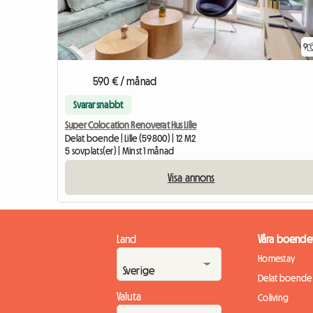
9
590 € / månad
Svarar snabbt
Super Colocation Renoverat Hus Lille
Delat boende | Lille (59800) | 12 M2
5 sovplats(er) | Minst 1 månad
Visa annons
Land
Våra boende
Homestay
Delat boende
Valuta
Coliving