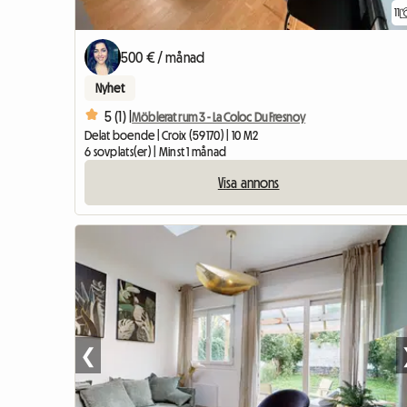
11
500 € / månad
Nyhet
5 (1) |
Möblerat rum 3 - La Coloc Du Fresnoy
Delat boende | Croix (59170) | 10 M2
6 sovplats(er) | Minst 1 månad
Visa annons
❮