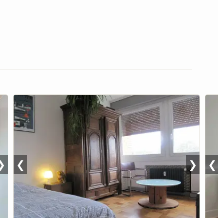
❯
❮
❯
❮