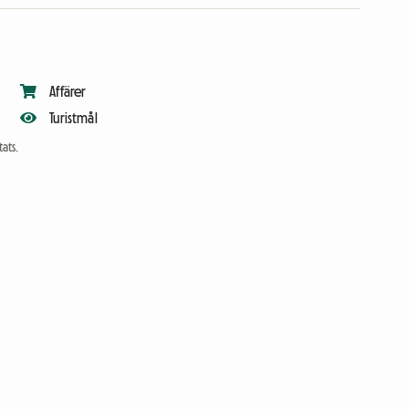
Affärer
Turistmål
ats.