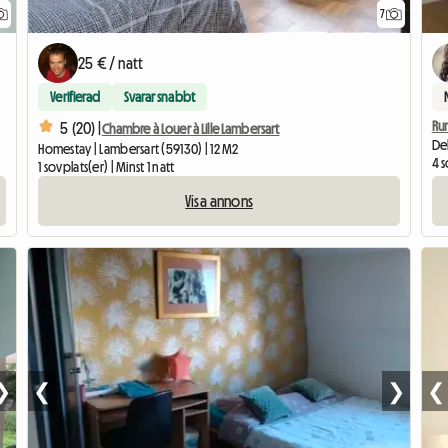
7
25 € / natt
Verifierad
Svarar snabbt
Ru
5 (20) |
Chambre à Louer à Lille Lambersart
Del
Homestay | Lambersart (59130) | 12 M2
4 s
1 sovplats(er) | Minst 1 natt
Visa annons
❯
❮
❯
❮