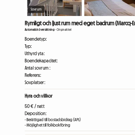
Sovrum
Rymligt och ljust rum med eget badrum (Marcq-E
Automatisk översättning
-
Originaltitel
Boendetyp:
Typ:
Uthyrd yta:
Boendekapacitet:
Antal sovrum :
Referens:
Sovplatser:
Hyra och villkor
50 € / natt
Deposition:
- Berättigad till bostadsbidrag (APL)
- Möjlighet till folkbokföring