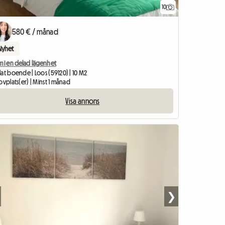
10
580 € / månad
Nyhet
m i en delad lägenhet
at boende | Loos (59120) | 10 M2
ovplats(er) | Minst 1 månad
Visa annons
❯