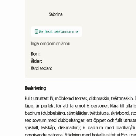
Sabrina
Verifierat telefonnummer
Inga omdömen ännu
Bor i:
Ålder:
Värd sedan:
Beskrivning
Fullt utrustat: TV, möblerad terrass, diskmaskin, tvättmaskin
läge, är perfekt för att ta emot 6 personer. Nära till a
badrum (dubbelsäng, sängkläder, tvättstuga, skrivbord, stol et
sex sovrum med dubbelsängar; ett öppet och fullt utrusta
spishäll, kylskåp, diskmaskin); 6 badrum med badkar/d
omgivande gatorna. Städning med hotellkvalitet utförs i ge