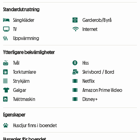
Standardutrustning
Sängkläder
Garderob/Byrå
TV
Internet
Uppvärmning
Ytterligare bekvämligheter
Tvål
Hiss
Torktumlare
Skrivbord / Bord
Strykjärn
Netflix
Galgar
Amazon Prime Video
Tvättmaskin
Disney+
Egenskaper
Husdjur finns i boendet
Husregler för boendet