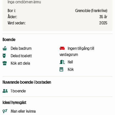
Inga omdömen ännu
Bor i:
Grenoble (Frankrike)
Ålder:
35 år
Värd sedan:
2025
Boende
Dela badrum
Ingen tillgång till
vardagsrum
Delad toalett
Hall
Kök att dela
Kök
Nuvarande boende i bostaden
1 boende
Ideal hyresgäst
Man eller kvinna