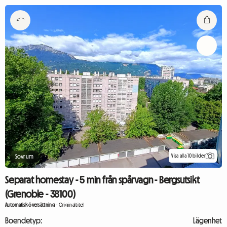
Visa alla 10 bilder
Sovrum
Separat homestay - 5 min från spårvagn - Bergsutsikt
(Grenoble - 38100)
Automatisk översättning
-
Originaltitel
Boendetyp:
Lägenhet