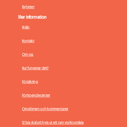
Nyheter
Mer information
Hjälp
Kontakt
Om oss
Hur fungerar det?
Försäkring
Förtroendecenter
Omdömen och kommentarer
12 bra skäl att hyra ut ett rum via Roomlala