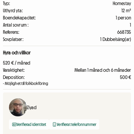
Typ:
Homestay
Uthyrd yta:
12 m²
Boendekapacitet:
1 person
Antal sovrum :
1
Referens:
668735
Sovplatser:
1 Dubbelsäng(ar)
Hyra och villkor
520 € / månad
Varaktighet:
Mellan 1 månad och 6 månader
Deposition:
500 €
- Möjlighet till folkbokföring
Ziyad
Verifierad identitet
Verifierat telefonnummer