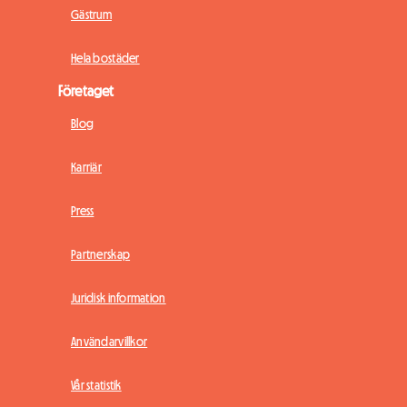
Gästrum
Hela bostäder
Företaget
Blog
Karriär
Press
Partnerskap
Juridisk information
Användarvillkor
Vår statistik