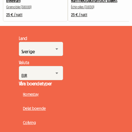
Enkelrum
Rum med badrum och toalett
Grenoble (38000)
Échirolles (38130)
25 € / natt
25 € / natt
Land
Valuta
Våra boendetyper
Homestay
Delat boende
Coliving