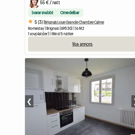
55 € / natt
Svarar snabbt
Omedelbar
5 (3) |
Brignais Loue Grande Chambre Calme
Homestay | Brignais (69530) | 16 M2
1 sovplats(er) | Minst 5 nätter
Visa annons
❮