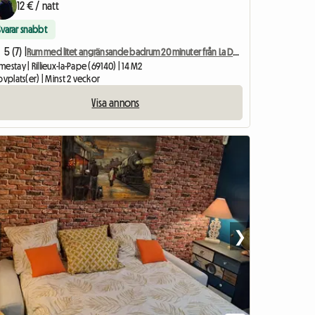
12 € / natt
Svarar snabbt
5 (7) |
Rum med litet angränsande badrum 20 minuter från La Doua
estay | Rillieux-la-Pape (69140) | 14 M2
ovplats(er) | Minst 2 veckor
Visa annons
❯