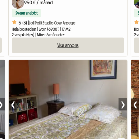
950 € / månad
Svarar snabbt
5 (3) |
Joli Petit Studio Cosy Arpege
Hela bostaden | Lyon (69001) | 17 M2
Hom
2 sovplats(er) | Minst 6 månader
2 s
Visa annons
❯
❮
❯
❮