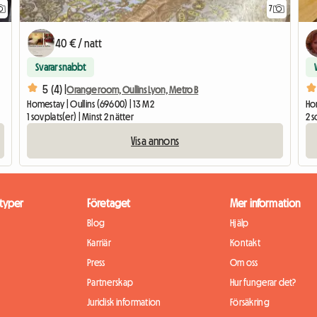
7
40 € / natt
Svarar snabbt
5 (4) |
Orange room, Oullins Lyon, Metro B
Homestay | Oullins (69600) | 13 M2
Ho
1 sovplats(er) | Minst 2 nätter
2 s
Visa annons
typer
Företaget
Mer information
Blog
Hjälp
Karriär
Kontakt
Press
Om oss
Partnerskap
Hur fungerar det?
Juridisk information
Försäkring