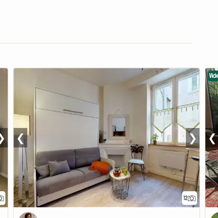
Vid
❯
❮
❯
❮
12