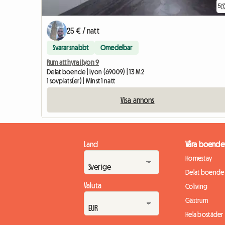
5
25 € / natt
Svarar snabbt
Omedelbar
Rum att hyra i Lyon 9
Delat boende | Lyon (69009) | 13 M2
1 sovplats(er) | Minst 1 natt
Visa annons
Land
Våra boende
Homestay
Delat boende
Valuta
Coliving
Gästrum
Hela bostäder