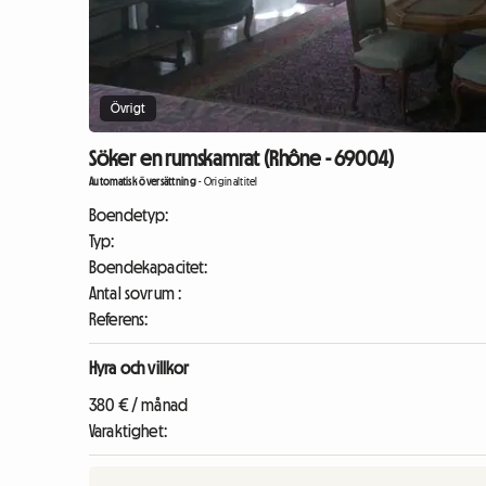
Övrigt
Söker en rumskamrat (Rhône - 69004)
Automatisk översättning
-
Originaltitel
Boendetyp:
Typ:
Boendekapacitet:
Antal sovrum :
Referens:
Hyra och villkor
380 € / månad
Varaktighet: