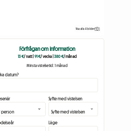
Visa alla 4 bilder
Förfrågan om information
13 €
/ natt
|
91 €
/ vecka
|
380 €
/ månad
Minsta vistelsetid: 1 månad
ilka datum?
esenär
Syfte med vistelsen
ödelseår
Läge