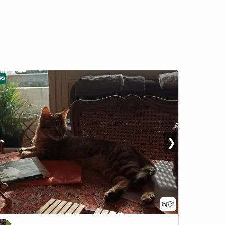
eo
❯
15