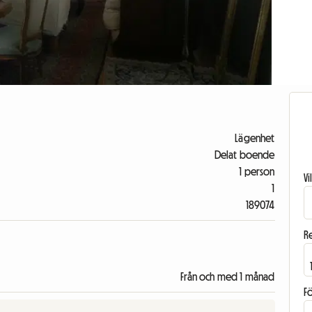
Lägenhet
Delat boende
1 person
V
1
189074
R
Från och med 1 månad
F