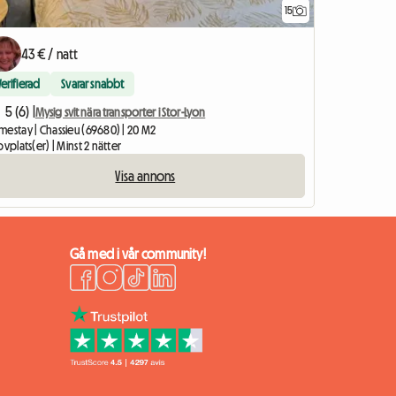
15
43 € / natt
Verifierad
Svarar snabbt
5 (6) |
Mysig svit nära transporter i Stor-Lyon
mestay | Chassieu (69680) | 20 M2
ovplats(er) | Minst 2 nätter
Visa annons
Gå med i vår community!