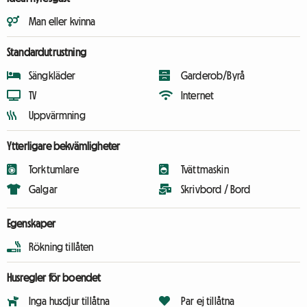
Man eller kvinna
Standardutrustning
Sängkläder
Garderob/Byrå
TV
Internet
Uppvärmning
Ytterligare bekvämligheter
Torktumlare
Tvättmaskin
Galgar
Skrivbord / Bord
Egenskaper
Rökning tillåten
Husregler för boendet
Inga husdjur tillåtna
Par ej tillåtna