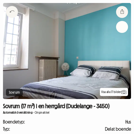
Visa alla 17 bilder
Sovrum
Sovrum (17 m²) i en herrgård (Dudelange - 3450)
Automatisk översättning
-
Originaltitel
Boendetyp:
Hus
Typ:
Delat boende