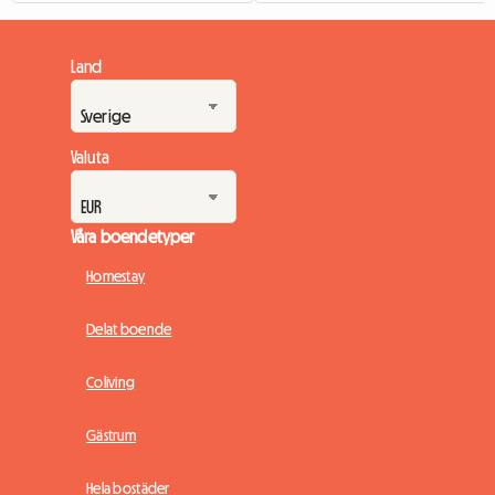
Land
Valuta
Våra boendetyper
Homestay
Delat boende
Coliving
Gästrum
Hela bostäder