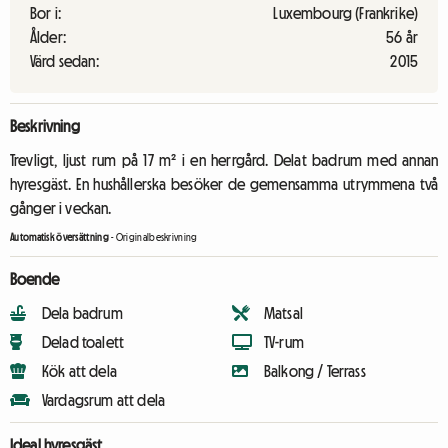
Bor i:
Luxembourg (Frankrike)
Ålder:
56 år
Värd sedan:
2015
Beskrivning
Trevligt, ljust rum på 17 m² i en herrgård. Delat badrum med annan
hyresgäst. En hushållerska besöker de gemensamma utrymmena två
gånger i veckan.
Automatisk översättning
-
Originalbeskrivning
Boende
Dela badrum
Matsal
Delad toalett
TV-rum
Kök att dela
Balkong / Terrass
Vardagsrum att dela
Ideal hyresgäst