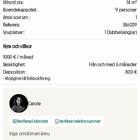
Uthyrd yta:
14 m²
Boendekapacitet:
9 personer
Antal sovrum :
1
Referens:
186029
Sovplatser:
1 Dubbelsäng(ar)
Hyra och villkor
1000 € / månad
Varaktighet:
Från och med 6 månader
Deposition:
800 €
- Möjlighet till folkbokföring
Carole
Verifierad identitet
Verifierat telefonnummer
Inga omdömen ännu