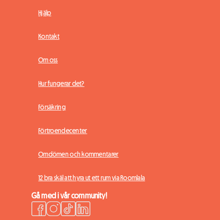
Hjälp
Kontakt
Om oss
Hur fungerar det?
Försäkring
Förtroendecenter
Omdömen och kommentarer
12 bra skäl att hyra ut ett rum via Roomlala
Gå med i vår community!