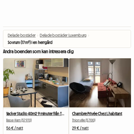
Delade bostäder
›
Delade bostäder Luxemburg
›
Sovrum (17 m²) i en herrgård
Andra boenden som kan intressera dig
Vacker Studio 40m2 9 minuter från Thionville och 10 minuter från Cattenom
Chambre Privée Chez L.habitant
Basse-Ham (57970)
Thionville (57100)
56 € / natt
29 € / natt