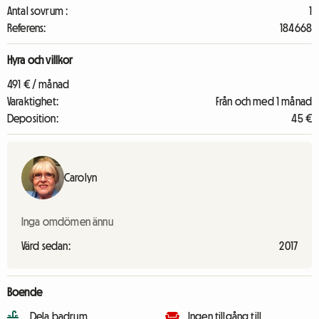
Antal sovrum :
1
Referens:
184668
Hyra och villkor
491 € / månad
Varaktighet:
Från och med 1 månad
Deposition:
45 €
Carolyn
Inga omdömen ännu
Värd sedan:
2017
Boende
Dela badrum
Ingen tillgång till