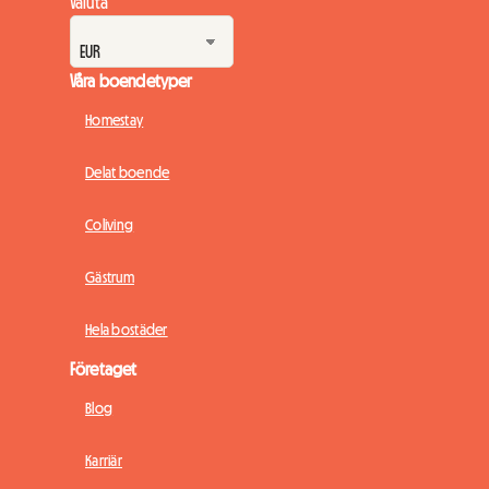
Valuta
Våra boendetyper
Homestay
Delat boende
Coliving
Gästrum
Hela bostäder
Företaget
Blog
Karriär