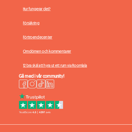
Hur fungerar det?
Försäkring
Förtroendecenter
Omdömen och kommentarer
12 bra skäl att hyra ut ett rum via Roomlala
Gå med i vår community!