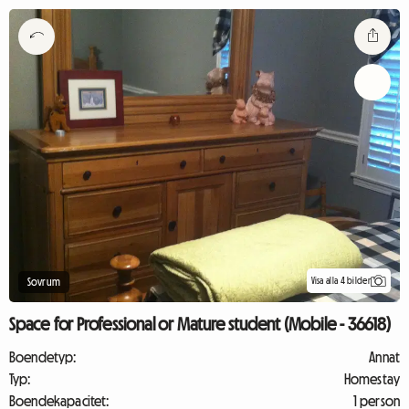
Visa alla 4 bilder
Sovrum
Space for Professional or Mature student (Mobile - 36618)
Boendetyp:
Annat
Typ:
Homestay
Boendekapacitet:
1 person