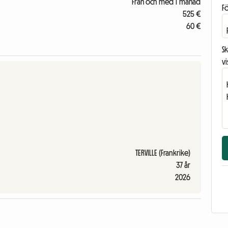
Från och med 1 månad
F
525 €
60 €
Sk
vi
TERVILLE (Frankrike)
37 år
2026