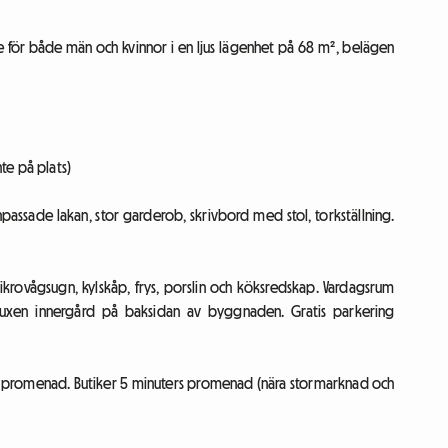
 för både män och kvinnor i en ljus lägenhet på 68 m², belägen
te på plats)
ssade lakan, stor garderob, skrivbord med stol, torkställning.
mikrovågsugn, kylskåp, frys, porslin och köksredskap. Vardagsrum
evuxen innergård på baksidan av byggnaden. Gratis parkering
rs promenad. Butiker 5 minuters promenad (nära stormarknad och