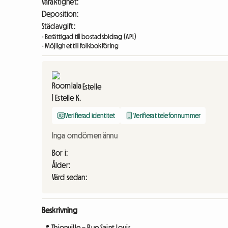
Varaktighet:
Deposition:
Städavgift:
- Berättigad till bostadsbidrag (APL)
- Möjlighet till folkbokföring
Estelle
Verifierad identitet
Verifierat telefonnummer
Inga omdömen ännu
Bor i:
Ålder:
Värd sedan:
Beskrivning
📍 Thionville – Rue Saint Louis