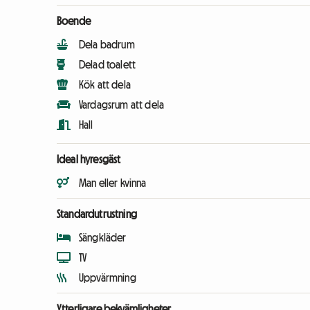
Boende
Dela badrum
Delad toalett
Kök att dela
Vardagsrum att dela
Hall
Ideal hyresgäst
Man eller kvinna
Standardutrustning
Sängkläder
TV
Uppvärmning
Ytterligare bekvämligheter