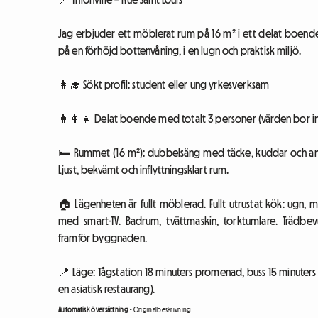
Jag erbjuder ett möblerat rum på 16 m² i ett delat boende
på en förhöjd bottenvåning, i en lugn och praktisk miljö.
👩‍🎓 Sökt profil: student eller ung yrkesverksam
👩‍👩‍👧 Delat boende med totalt 3 personer (värden bor in
🛏️ Rummet (16 m²): dubbelsäng med täcke, kuddar och anpa
Ljust, bekvämt och inflyttningsklart rum.
🏠 Lägenheten är fullt möblerad. Fullt utrustat kök: ugn, 
med smart-TV. Badrum, tvättmaskin, torktumlare. Trädb
framför byggnaden.
📍 Läge: Tågstation 18 minuters promenad, buss 15 minute
en asiatisk restaurang).
Automatisk översättning
-
Originalbeskrivning