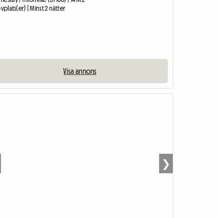
ovplats(er) | Minst 2 nätter
Visa annons
❯