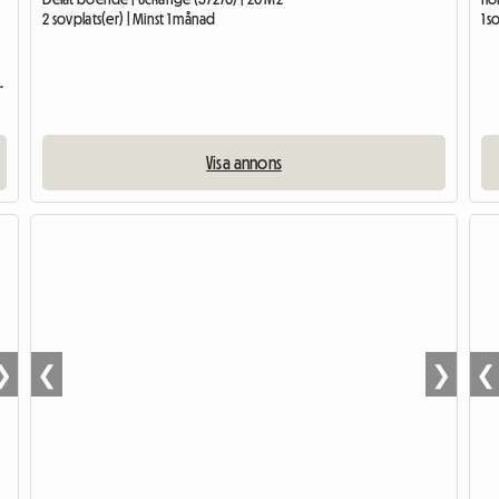
2 sovplats(er) | Minst 1 månad
1 s
h 10 minuter från Cattenom
Visa annons
❯
❮
❯
❮