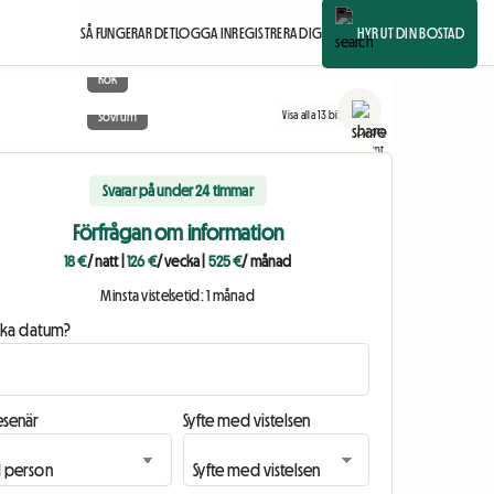
SÅ FUNGERAR DET
LOGGA IN
REGISTRERA DIG
HYR UT DIN BOSTAD
Kök
Visa alla 13 bilder
Sovrum
Svarar på under 24 timmar
Förfrågan om information
18 €
/ natt
|
126 €
/ vecka
|
525 €
/ månad
Minsta vistelsetid: 1 månad
ilka datum?
esenär
Syfte med vistelsen