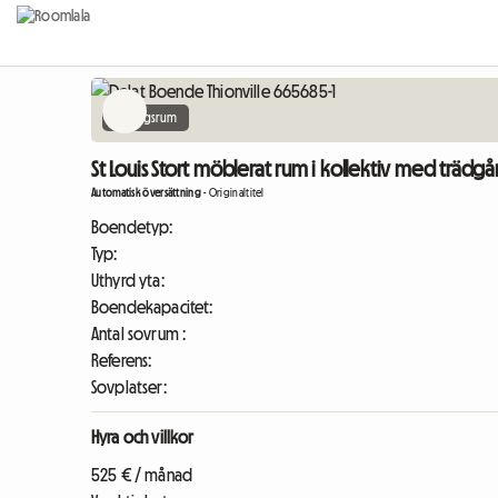
Vardagsrum
St Louis Stort möblerat rum i kollektiv med trädgår
Automatisk översättning
-
Originaltitel
Boendetyp:
Typ:
Uthyrd yta:
Boendekapacitet:
Antal sovrum :
Referens:
Sovplatser:
Hyra och villkor
525 € / månad