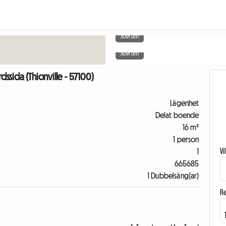
Sovrum
Sovrum
dssida (Thionville - 57100)
Lägenhet
Delat boende
16 m²
1 person
V
1
665685
1 Dubbelsäng(ar)
R