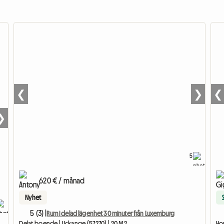
❮
❯
❮
❯
5
620 € / månad
Nyhet
5 (3) |
Rum i delad lägenhet 30 minuter från Luxemburg
Delat boende | Uckange (57270) | 20 M2
Hom