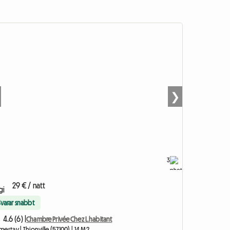
❯
3
29 € / natt
Svarar snabbt
4.6 (6) |
Chambre Privée Chez L.habitant
estay | Thionville (57100) | 14 M2