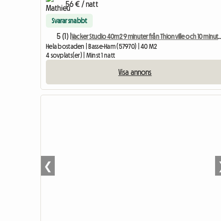
56 € / natt
Svarar snabbt
5 (1) |
Vacker Studio 40m2 9 minuter från Thionville oc
Hela bostaden | Basse-Ham (57970) | 40 M2
4 sovplats(er) | Minst 1 natt
Visa annons
❮