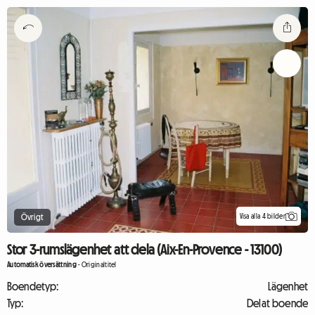
Visa alla 4 bilder
Övrigt
Stor 3-rumslägenhet att dela (Aix-En-Provence - 13100)
Automatisk översättning
-
Originaltitel
Boendetyp:
Lägenhet
Typ:
Delat boende