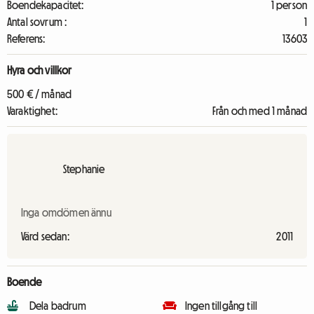
Boendekapacitet:
1 person
Antal sovrum :
1
Referens:
13603
Hyra och villkor
500 € / månad
Varaktighet:
Från och med 1 månad
Stephanie
Inga omdömen ännu
Värd sedan:
2011
Boende
Dela badrum
Ingen tillgång till