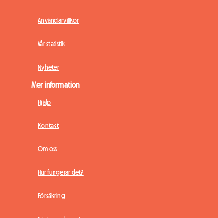
Användarvillkor
Vår statistik
Nyheter
Mer information
Hjälp
Kontakt
Om oss
Hur fungerar det?
Försäkring