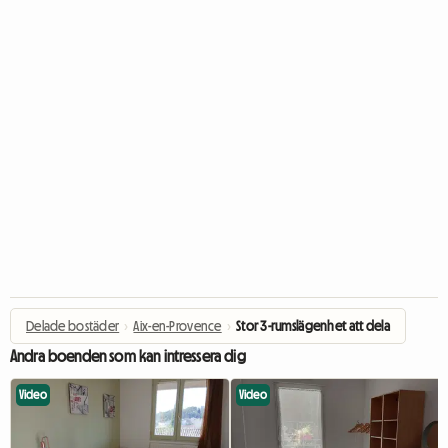
Delade bostäder
›
Aix-en-Provence
›
Stor 3-rumslägenhet att dela
Andra boenden som kan intressera dig
Video
Video