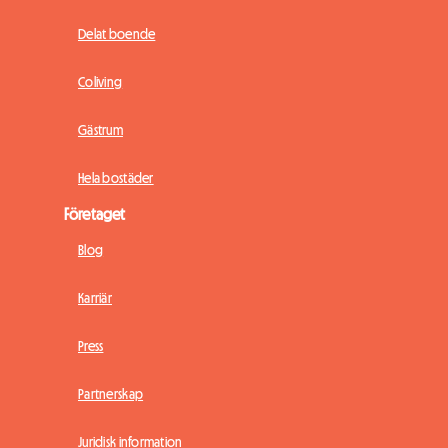
Delat boende
Coliving
Gästrum
Hela bostäder
Företaget
Blog
Karriär
Press
Partnerskap
Juridisk information