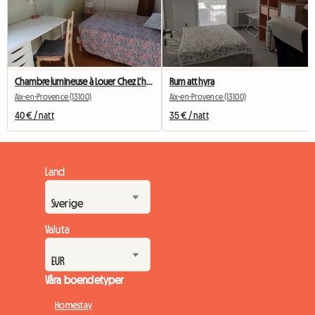
Chambre lumineuse à Louer Chez L'habitant
Rum att hyra
Aix-en-Provence (13100)
Aix-en-Provence (13100)
40 € / natt
35 € / natt
Land
Valuta
Våra boendetyper
Homestay