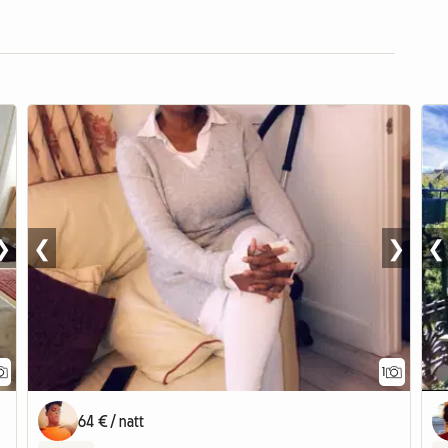
❯
❮
❯
❮
1
Visa
64 € / natt