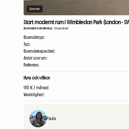
Sovrum
Stort modernt rum i Wimbledon Park (London - SW
Automatisk översättning
-
Originaltitel
Boendetyp:
Typ:
Boendekapacitet:
Antal sovrum :
Referens:
Hyra och villkor
931 € / månad
Varaktighet:
Paula