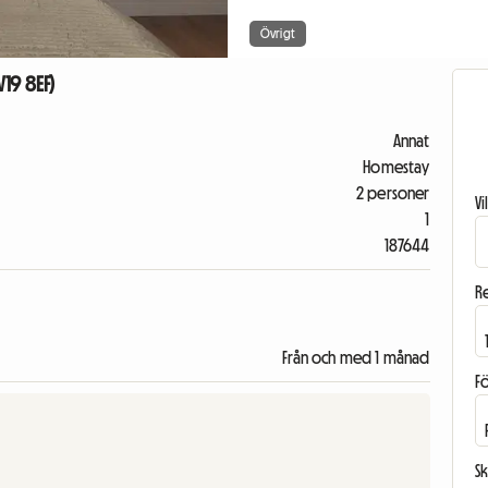
Övrigt
19 8EF)
Annat
Homestay
2 personer
V
1
187644
R
Från och med 1 månad
F
Sk