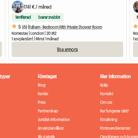
1741 € / månad
Verifierad
Svarar snabbt
5 (6) |
Fulham - Bedroom With Private Shower Room
Homestay | London | 20 M2
Hom
1 sovplats(er) | Minst 1 månad
1 s
Visa annons
typer
Företaget
Mer information
Blog
Hjälp
Karriär
Kontakt
Press
Om oss
Partnerskap
Hur fungerar det?
Juridisk information
Försäkring
Användarvillkor
Förtroendecenter
Vår statistik
Omdömen och komme