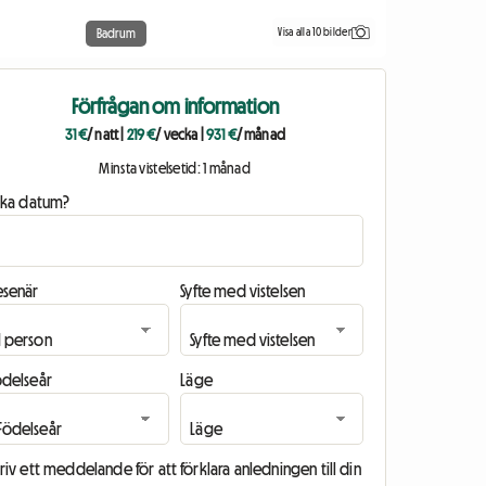
Visa alla 10 bilder
Badrum
Förfrågan om information
31 €
/ natt
|
219 €
/ vecka
|
931 €
/ månad
Minsta vistelsetid: 1 månad
ilka datum?
esenär
Syfte med vistelsen
ödelseår
Läge
riv ett meddelande för att förklara anledningen till din