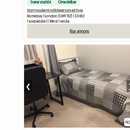
Svarar snabbt
Omedelbar
Stort modernt möblerat rum att hyra
Homestay | London (SW9 7EZ) | 30 M2
1 sovplats(er) | Minst 1 vecka
Visa annons
❮
14