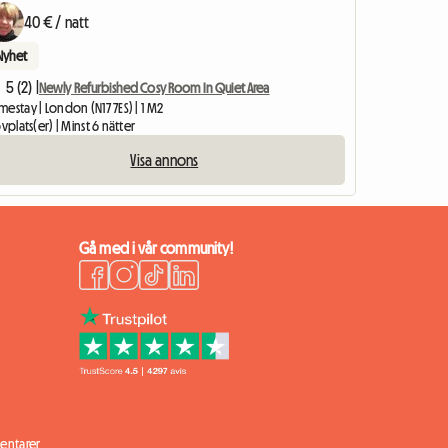
40 € / natt
Nyhet
5 (2) |
Newly Refurbished Cosy Room In Quiet Area
estay | London (N17 7ES) | 1 M2
ovplats(er) | Minst 6 nätter
Visa annons
Gå med i vår community!
ntarer