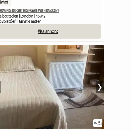
Nyhet
ARMING BRIGHT HIGHGATE WITH BALCONY
la bostaden | London | 45 M2
ovplats(er) | Minst 4 nätter
Visa annons
❯
16