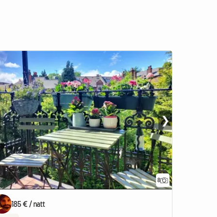
❯
8
 annons
185 € / natt