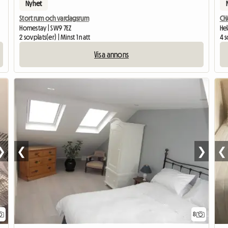
Nyhet
Stort rum och vardagsrum
CH
Homestay | SW9 7EZ
He
2 sovplats(er) | Minst 1 natt
4 s
Visa annons
❯
❮
❯
❮
8