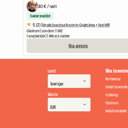
40 € / natt
Svarar snabbt
5 (2) |
Single Spacious Room In Quiet Area + Fast Wifi
Gästrum | London | 1 M2
1 sovplats(er) | Minst 6 nätter
Visa annons
Land
Våra boende
Homestay
Delat boende
Valuta
Coliving
Gästrum
Hela bostäder