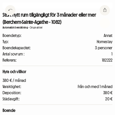
Stort nytt rum tillgängligt för 3 månader eller mer
(Berchem-Sainte-Agathe - 1082)
Automatisk översättning
-
Originaltitel
Boendetyp:
Annat
Typ:
Homestay
Boendekapacitet:
3 personer
Antal sovrum :
1
Referens:
182222
Hyra och villkor
380 € / månad
Varaktighet:
Från och med 1 månad
Deposition:
380 €
Städavgift:
20 €
Boende