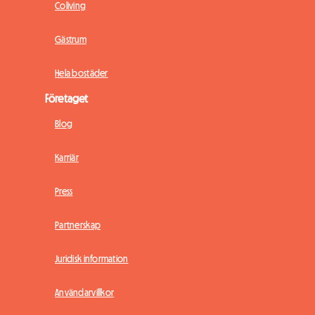
Coliving
Gästrum
Hela bostäder
Företaget
Blog
Karriär
Press
Partnerskap
Juridisk information
Användarvillkor