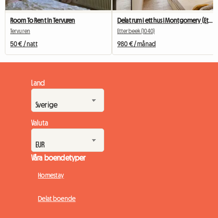
Delat rum i ett hus i Montgomery (Etterbeek)
Room To Rent In Tervuren
Etterbeek (1040)
Tervuren
980 € / månad
50 € / natt
Land
Valuta
Våra boendetyper
Homestay
Delat boende