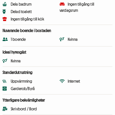
Dela badrum
Ingen tillgång till
vardagsrum
Delad toalett
Ingen tillgång till kök
Nuvarande boende i bostaden
1 boende
Kvinna
Ideal hyresgäst
Kvinna
Standardutrustning
Uppvärmning
Internet
Garderob/Byrå
Ytterligare bekvämligheter
Skrivbord / Bord