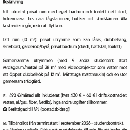
Beskrivning
Fullt utrustat privat rum med eget badrum och toalett i ett stort,
helrenoverat hus nära tågstationen, butiker och stadskärnan. Alla
kostnader ingår, redo att flytta in.
Ditt rum (10 m²): privat utrymme som kan låsas, dubbelsäng,
skrivbord, garderob/byrå, privat badrum (dusch, tvättställ, toalett).
Gemensamma utrymmen (med 9 andra studenter): stort
vardagsrum/matsal på 38 m² med videoprojektor som vetter mot
ett öppet dubbelkök på 12 m². Tvättstuga (tvättmaskin) och en stor
gemensam trädgård.
💶 490 €/månad allt inkluderat (hyra 430 € + 60 € i driftskostnader:
vatten, el/gas, fiber, Netflix). Inga andra utgifter tillkommer.
🏦 Berättigad till APL (bostadsbidrag)!
📅 Tillgängligt från terminsstart i september 2026 – studentkontrakt.