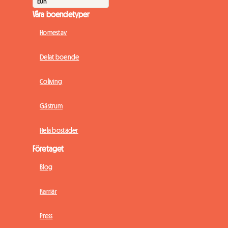
Våra boendetyper
Homestay
Delat boende
Coliving
Gästrum
Hela bostäder
Företaget
Blog
Karriär
Press