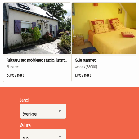
Fullt utrustad möblerad studio, lugnt, trädgård
Gula rummet
Pluneret
Vannes (56000)
50 € / natt
10 € / natt
Land
Valuta