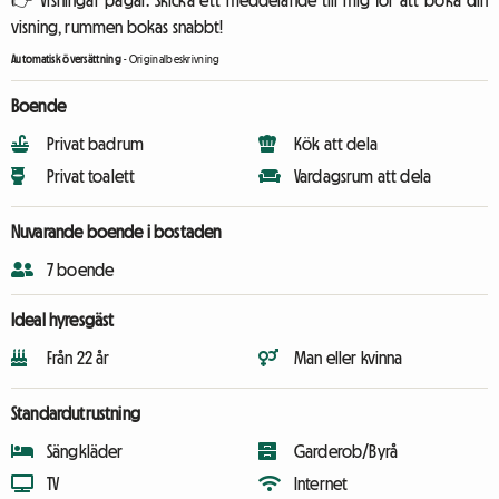
👉 Visningar pågår. Skicka ett meddelande till mig för att boka din
visning, rummen bokas snabbt!
Automatisk översättning
-
Originalbeskrivning
Boende
Privat badrum
Kök att dela
Privat toalett
Vardagsrum att dela
Nuvarande boende i bostaden
7 boende
Ideal hyresgäst
Från 22 år
Man eller kvinna
Standardutrustning
Sängkläder
Garderob/Byrå
TV
Internet