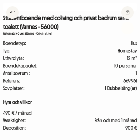
Studentboende med coliving och privat badrum samt
toalett (Vannes - 56000)
Automatisk översättning
-
Originaltitel
Boendetyp:
Hus
Typ:
Homestay
Uthyrd yta:
12 m²
Boendekapacitet:
10 personer
Antal sovrum :
1
Referens:
669961
Sovplatser:
1 Dubbelsäng(ar)
Hyra och villkor
490 € / månad
Varaktighet:
Från och med 1 månad
Deposition:
900 €