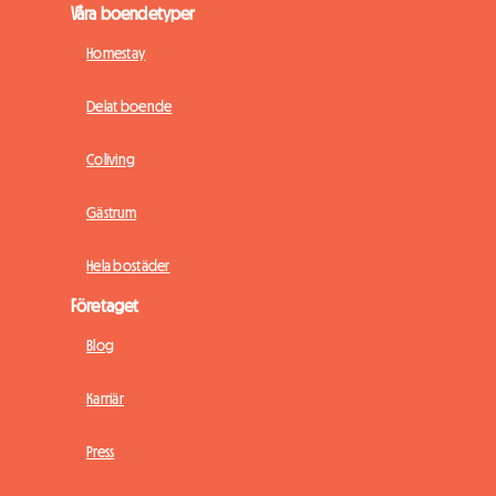
Våra boendetyper
Homestay
Delat boende
Coliving
Gästrum
Hela bostäder
Företaget
Blog
Karriär
Press