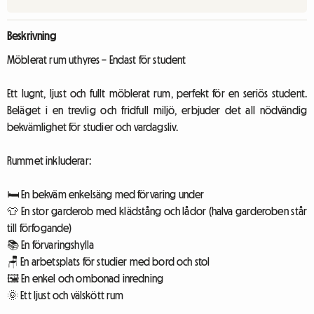
Beskrivning
Möblerat rum uthyres – Endast för student
Ett lugnt, ljust och fullt möblerat rum, perfekt för en seriös student.
Beläget i en trevlig och fridfull miljö, erbjuder det all nödvändig
bekvämlighet för studier och vardagsliv.
Rummet inkluderar:
🛏️ En bekväm enkelsäng med förvaring under
👕 En stor garderob med klädstång och lådor (halva garderoben står
till förfogande)
📚 En förvaringshylla
🪑 En arbetsplats för studier med bord och stol
🖼️ En enkel och ombonad inredning
🌞 Ett ljust och välskött rum