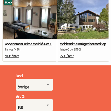
Video
Appartement 1 Pièce Meublé Avec Cuisine équipée
Möblerad 2-rumslägenhet med separat sovrum
Rances (1439)
Sainte-Croix (1450)
94 € / natt
99 € / natt
Land
Valuta