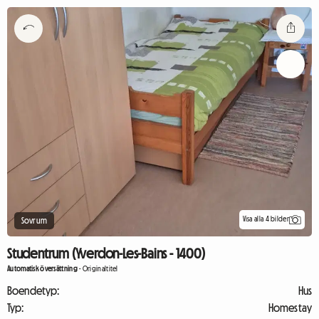
Visa alla 4 bilder
Sovrum
Studentrum (Yverdon-Les-Bains - 1400)
Automatisk översättning
-
Originaltitel
Boendetyp:
Hus
Typ:
Homestay