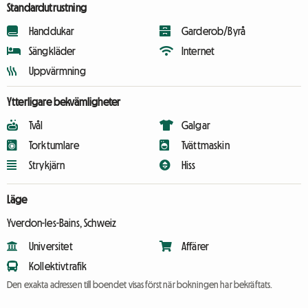
Standardutrustning
Handdukar
Garderob/Byrå
Sängkläder
Internet
Uppvärmning
Ytterligare bekvämligheter
Tvål
Galgar
Torktumlare
Tvättmaskin
Strykjärn
Hiss
Läge
Yverdon-les-Bains, Schweiz
Universitet
Affärer
Kollektivtrafik
Den exakta adressen till boendet visas först när bokningen har bekräftats.