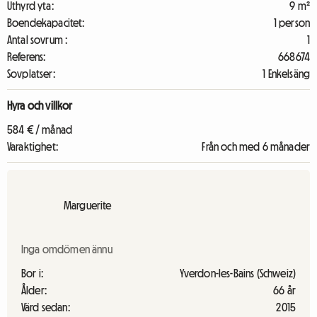
Uthyrd yta:
9 m²
Boendekapacitet:
1 person
Antal sovrum :
1
Referens:
668674
Sovplatser:
1 Enkelsäng
Hyra och villkor
584 € / månad
Varaktighet:
Från och med 6 månader
Marguerite
Inga omdömen ännu
Bor i:
Yverdon-les-Bains (Schweiz)
Ålder:
66 år
Värd sedan:
2015