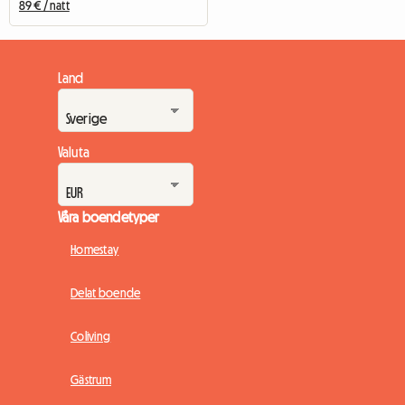
89 € / natt
Land
Valuta
Våra boendetyper
Homestay
Delat boende
Coliving
Gästrum