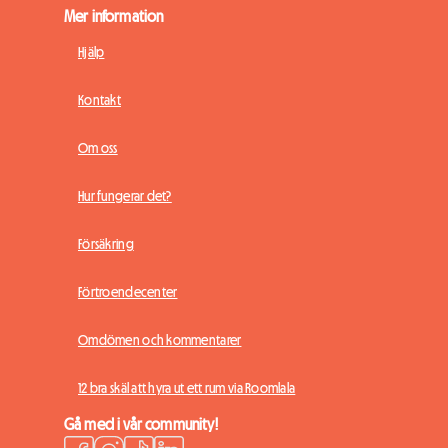
Mer information
Hjälp
Kontakt
Om oss
Hur fungerar det?
Försäkring
Förtroendecenter
Omdömen och kommentarer
12 bra skäl att hyra ut ett rum via Roomlala
Gå med i vår community!