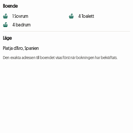
Boende
1 Sovrum
4 Toalett
4 badrum
Läge
Platja d'Aro, Spanien
Den exakta adressen till boendet visas först när bokningen har bekräftats.