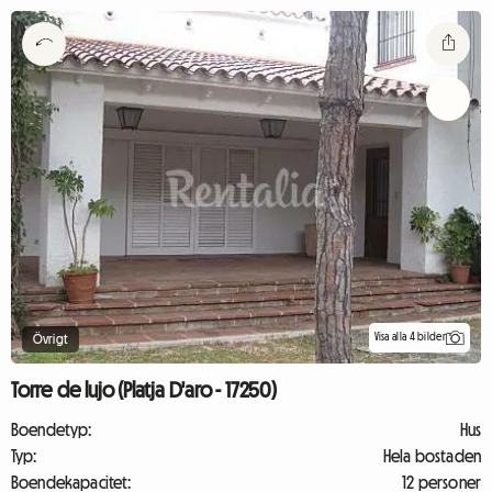
Visa alla 4 bilder
Övrigt
Torre de lujo (Platja D'aro - 17250)
Boendetyp:
Hus
Typ:
Hela bostaden
Boendekapacitet:
12 personer