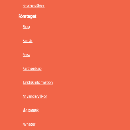
Hela bostäder
Företaget
Blog
Karriär
Press
Partnerskap
Juridisk information
Användarvillkor
Vår statistik
Nyheter