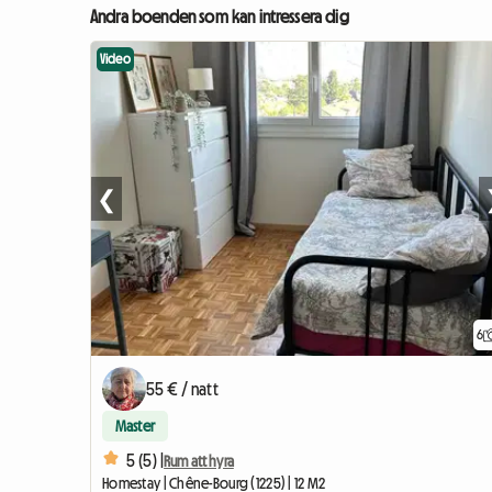
Andra boenden som kan intressera dig
Video
❮
6
55 € / natt
Master
5 (5) |
Rum att hyra
Homestay | Chêne-Bourg (1225) | 12 M2