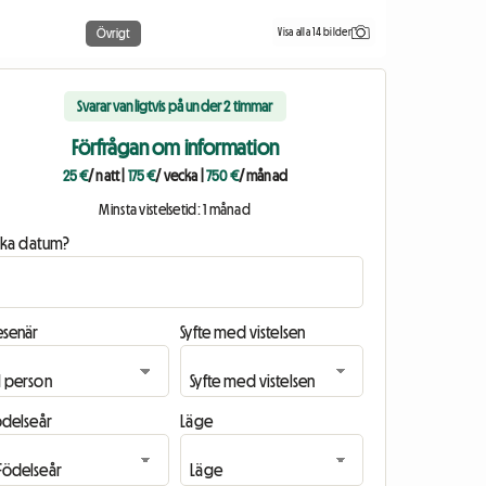
Visa alla 14 bilder
Övrigt
Svarar vanligtvis på under 2 timmar
Förfrågan om information
25 €
/ natt
|
175 €
/ vecka
|
750 €
/ månad
Minsta vistelsetid: 1 månad
ilka datum?
esenär
Syfte med vistelsen
ödelseår
Läge