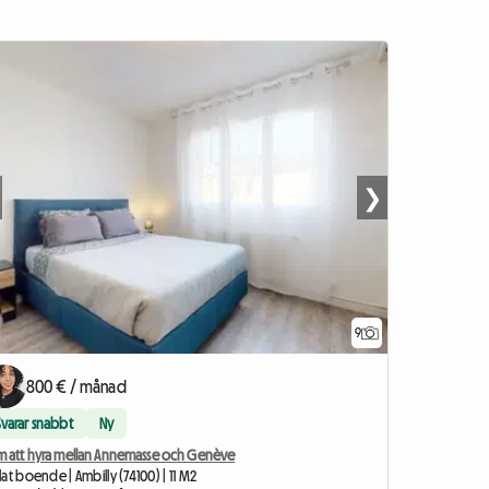
❯
9
800 € / månad
Svarar snabbt
Ny
m att hyra mellan Annemasse och Genève
at boende | Ambilly (74100) | 11 M2