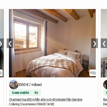
❯
❮
❯
❮
17
1050 € / månad
Svarar snabbt
Ny
Charmant hus 200 m från sjön och 40 minuter från Genève
Ru
Coliving | Excenevex (74140) | 14 M2
Del