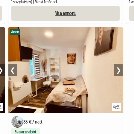
1 sovplats(er) | Minst 1 månad
1 s
Visa annons
Video
❯
❮
❯
12
33 € / natt
Svarar snabbt