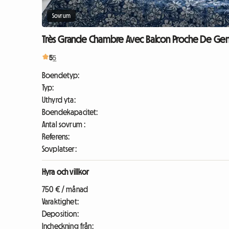
Sovrum
Très Grande Chambre Avec Balcon Proche De Genèv
5
5
Boendetyp:
Typ:
Uthyrd yta:
Boendekapacitet:
Antal sovrum :
Referens:
Sovplatser:
Hyra och villkor
750 € / månad
Varaktighet:
Deposition:
Incheckning från: