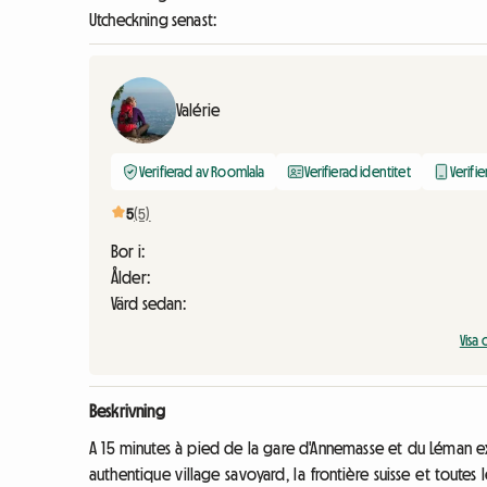
Utcheckning senast:
Valérie
Verifierad av Roomlala
Verifierad identitet
Verifi
5
(5)
Bor i:
Ålder:
Värd sedan:
Vis
Beskrivning
A 15 minutes à pied de la gare d'Annemasse et du Léman ex
authentique village savoyard, la frontière suisse et tout