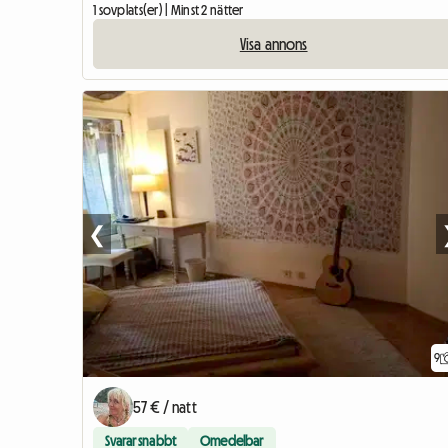
1 sovplats(er) | Minst 2 nätter
Visa annons
❮
9
57 € / natt
Svarar snabbt
Omedelbar