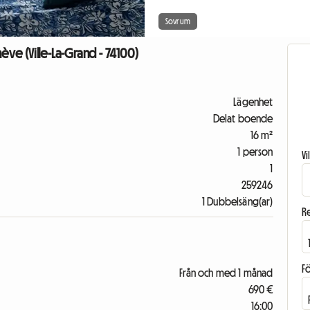
Sovrum
e (Ville-La-Grand - 74100)
Lägenhet
Delat boende
16 m²
1 person
V
1
259246
1 Dubbelsäng(ar)
R
F
Från och med 1 månad
690 €
16:00