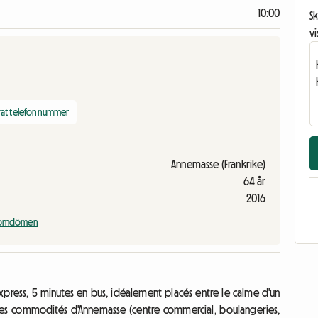
10:00
Sk
vi
erat telefonnummer
Annemasse (Frankrike)
64 år
2016
a omdömen
press, 5 minutes en bus, idéalement placés entre le calme d'un
es les commodités d'Annemasse (centre commercial, boulangeries,