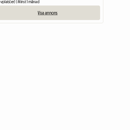
ovplats(er) | Minst 1 månad
Visa annons