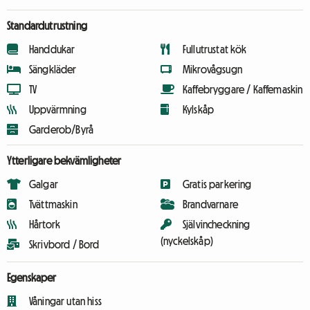
Standardutrustning
Handdukar
Fullutrustat kök
Sängkläder
Mikrovågsugn
TV
Kaffebryggare / Kaffemaskin
Uppvärmning
Kylskåp
Garderob/Byrå
Ytterligare bekvämligheter
Galgar
Gratis parkering
Tvättmaskin
Brandvarnare
Hårtork
Självincheckning
(nyckelskåp)
Skrivbord / Bord
Egenskaper
Våningar utan hiss