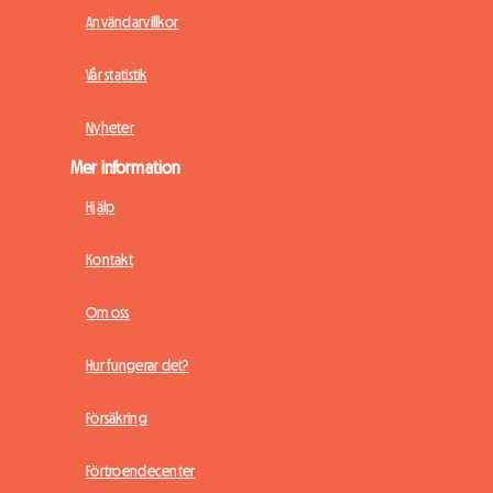
Användarvillkor
Vår statistik
Nyheter
Mer information
Hjälp
Kontakt
Om oss
Hur fungerar det?
Försäkring
Förtroendecenter