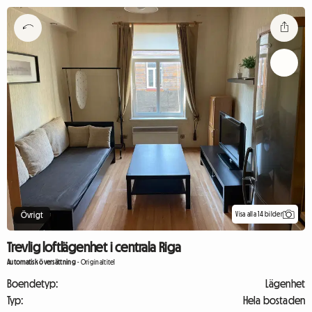
Visa alla 14 bilder
Övrigt
Trevlig loftlägenhet i centrala Riga
Automatisk översättning
-
Originaltitel
Boendetyp:
Lägenhet
Typ:
Hela bostaden