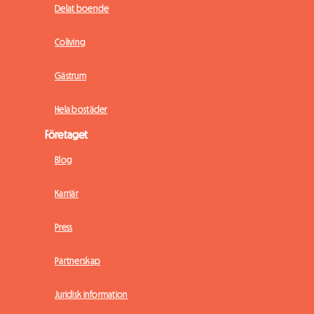
Delat boende
Coliving
Gästrum
Hela bostäder
Företaget
Blog
Karriär
Press
Partnerskap
Juridisk information