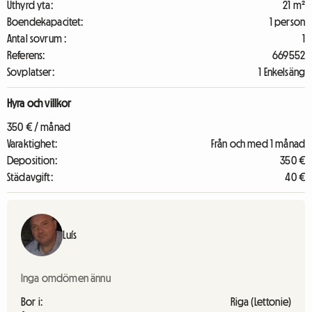
Uthyrd yta:
21 m²
Boendekapacitet:
1 person
Antal sovrum :
1
Referens:
669552
Sovplatser:
1 Enkelsäng
Hyra och villkor
350 € / månad
Varaktighet:
Från och med 1 månad
Deposition:
350 €
Städavgift:
40 €
Luís
Inga omdömen ännu
Bor i:
Riga (Lettonie)