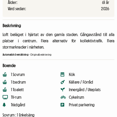
Ålder:
61 år
Värd sedan:
2026
Beskrivning
Loft beläget i hjärtat av den gamla staden. Gångavstånd till alla
platser i centrum. Flera alternativ för kollektivtrafik. Flera
stormarknader i närheten.
Automatisk översättning
-
Originalbeskrivning
Boende
1 Sovrum
Kök
1 badrum
Källare / Förråd
1 Toalett
Innergård / Uteplats
TV-rum
Cykelrum
Trädgård
Privat parkering
Sovrum :
1 Enkelsäng