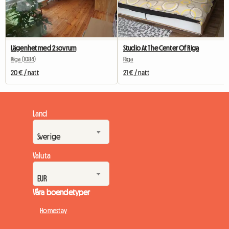
Lägenhet med 2 sovrum
Studio At The Center Of Riga
Rīga (1084)
Rīga
20 € / natt
21 € / natt
Land
Valuta
Våra boendetyper
Homestay