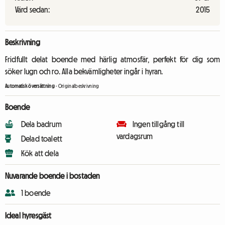
Värd sedan:
2015
Beskrivning
Fridfullt delat boende med härlig atmosfär, perfekt för dig som
söker lugn och ro. Alla bekvämligheter ingår i hyran.
Automatisk översättning
-
Originalbeskrivning
Boende
Dela badrum
Ingen tillgång till
vardagsrum
Delad toalett
Kök att dela
Nuvarande boende i bostaden
1 boende
Ideal hyresgäst