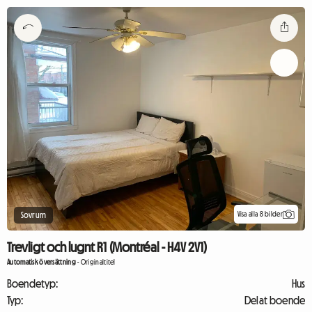
Visa alla 8 bilder
Sovrum
Trevligt och lugnt R1 (Montréal - H4V 2V1)
Automatisk översättning
-
Originaltitel
Boendetyp:
Hus
Typ:
Delat boende