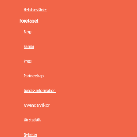
Hela bostäder
Företaget
Blog
Karriär
Press
Partnerskap
Juridisk information
Användarvillkor
Vår statistik
Nyheter