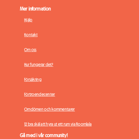
Mer information
Hjälp
Kontakt
Om oss
Hur fungerar det?
Försäkring
Förtroendecenter
Omdömen och kommentarer
12 bra skäl att hyra ut ett rum via Roomlala
Gå med i vår community!