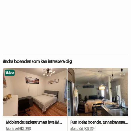
Andra boenden som kan intressera dig
Video
Möblerade studentrum att hyra i Montreal
Rum i delat boende, tunnelbanestationen Beubien
Montréal (H2L 2N2)
Montréal (H2S 1T9)