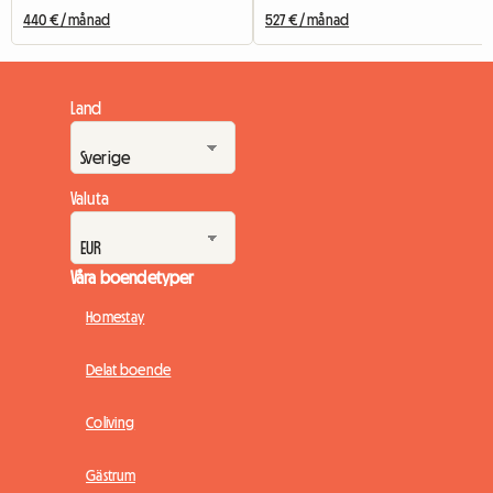
440 € / månad
527 € / månad
Land
Valuta
Våra boendetyper
Homestay
Delat boende
Coliving
Gästrum