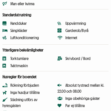
Man eller kvinna
Standardutrustning
Handdukar
Uppvärmning
Sängkläder
Garderob/Byrå
Luftkonditionering
Internet
Ytterligare bekvämligheter
Torktumlare
Skrivbord / Bord
Tvättmaskin
Husregler för boendet
Rökning förbjuden
Absolut tystnad mellan kl.
22.00 och 08.00
Inga husdjur tillåtna
Inga obehöriga gäster
Städning utförs av
hyresgästen
Par ej tillåtna