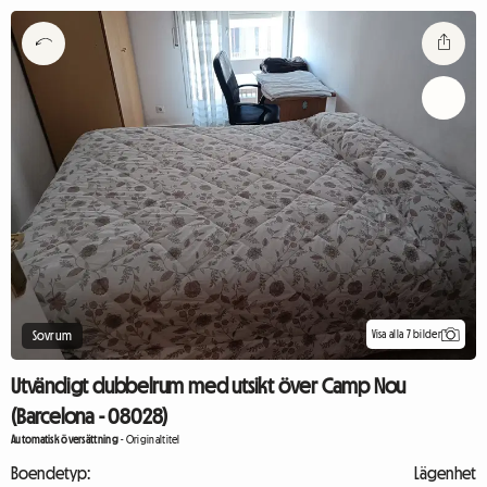
Visa alla 7 bilder
Sovrum
Utvändigt dubbelrum med utsikt över Camp Nou
(Barcelona - 08028)
Automatisk översättning
-
Originaltitel
Boendetyp:
Lägenhet