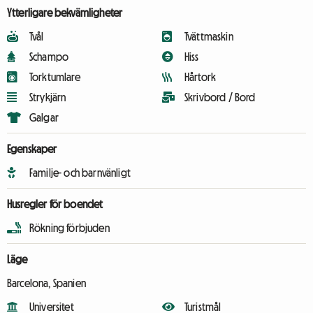
Ytterligare bekvämligheter
Tvål
Tvättmaskin
Schampo
Hiss
Torktumlare
Hårtork
Strykjärn
Skrivbord / Bord
Galgar
Egenskaper
Familje- och barnvänligt
Husregler för boendet
Rökning förbjuden
Läge
Barcelona, Spanien
Universitet
Turistmål