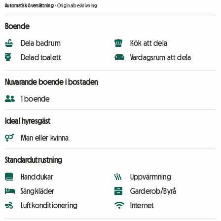
Automatisk översättning
-
Originalbeskrivning
Boende
Dela badrum
Kök att dela
Delad toalett
Vardagsrum att dela
Nuvarande boende i bostaden
1 boende
Ideal hyresgäst
Man eller kvinna
Standardutrustning
Handdukar
Uppvärmning
Sängkläder
Garderob/Byrå
Luftkonditionering
Internet