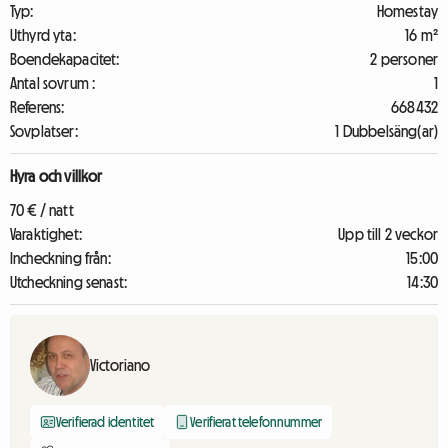
Typ:
Homestay
Uthyrd yta:
16 m²
Boendekapacitet:
2 personer
Antal sovrum :
1
Referens:
668432
Sovplatser:
1 Dubbelsäng(ar)
Hyra och villkor
70 € / natt
Varaktighet:
Upp till 2 veckor
Incheckning från:
15:00
Utcheckning senast:
14:30
Victoriano
Verifierad identitet
Verifierat telefonnummer