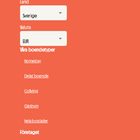
Land
Valuta
Våra boendetyper
Homestay
Delat boende
Coliving
Gästrum
Hela bostäder
Företaget