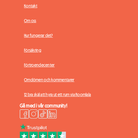
Kontakt
Om oss
Hur fungerar det?
Försäkring
Förtroendecenter
Omdömen och kommentarer
12 bra skäl att hyra ut ett rum via Roomlala
Gå med i vår community!