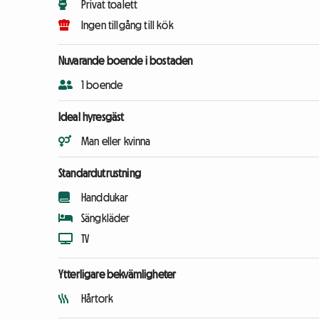
Privat toalett
Ingen tillgång till kök
Nuvarande boende i bostaden
1 boende
Ideal hyresgäst
Man eller kvinna
Standardutrustning
Handdukar
Sängkläder
TV
Ytterligare bekvämligheter
Hårtork