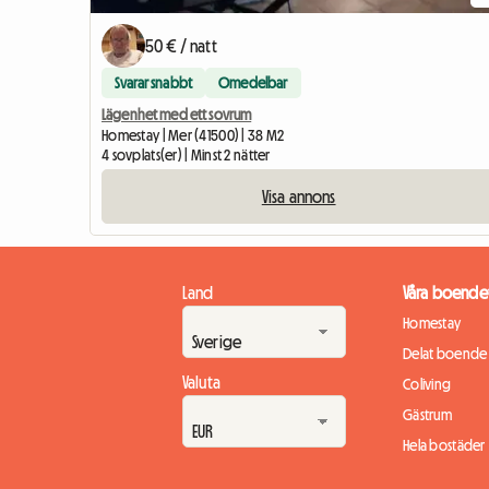
50 € / natt
Svarar snabbt
Omedelbar
Lägenhet med ett sovrum
Homestay | Mer (41500) | 38 M2
4 sovplats(er) | Minst 2 nätter
Visa annons
Land
Våra boende
Homestay
Delat boende
Valuta
Coliving
Gästrum
Hela bostäder