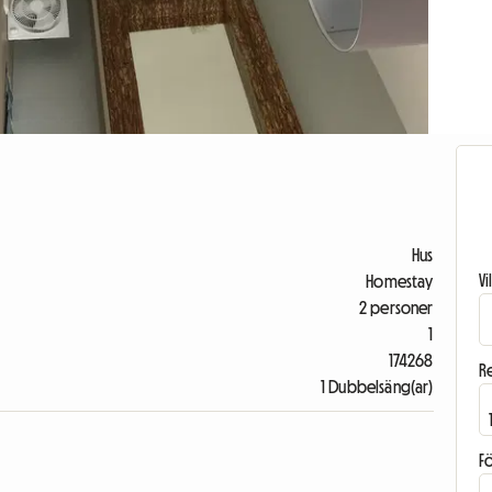
Hus
V
Homestay
2 personer
1
174268
R
1 Dubbelsäng(ar)
F