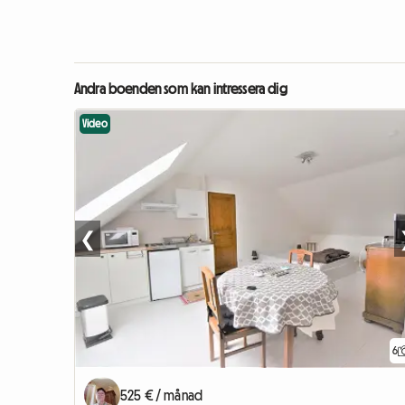
Andra boenden som kan intressera dig
Video
❮
6
525 € / månad