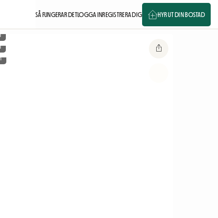
SÅ FUNGERAR DET
LOGGA IN
REGISTRERA DIG
HYR UT DIN BOSTAD
m
m
m