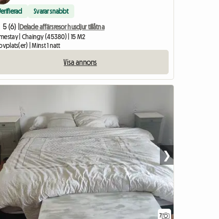
Verifierad
Svarar snabbt
5 (6) |
Delade affärsresor husdjur tillåtna
mestay | Chaingy (45380) | 15 M2
ovplats(er) | Minst 1 natt
Visa annons
❯
7