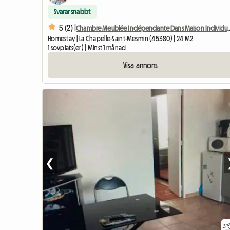
Svarar snabbt
5 (2) |
Chambre Meublée Indépendante 
Homestay | La Chapelle-Saint-Mesmin (45380) | 24 M2
1 sovplats(er) | Minst 1 månad
Visa annons
❮
3