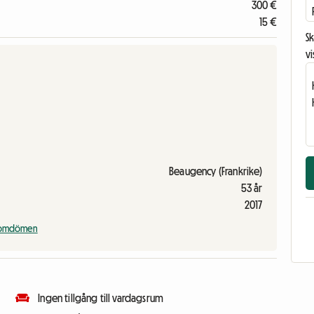
300 €
15 €
Sk
vi
Beaugency (Frankrike)
53 år
2017
a omdömen
Ingen tillgång till vardagsrum