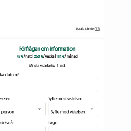
Visa alla 4 bilder
Förfrågan om information
47 €
/ natt
|
260 €
/ vecka
|
1114 €
/ månad
Minsta vistelsetid: 1 natt
ilka datum?
esenär
Syfte med vistelsen
ödelseår
Läge