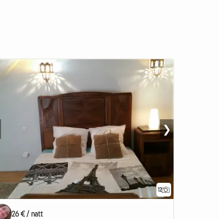
❯
12
26 € / natt