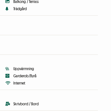
Balkong / Terrass
Trädgård
Uppvärmning
Garderob/Byrå
Internet
Skrivbord / Bord