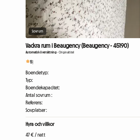
Sovrum
Vackra rum i Beaugency (Beaugency - 45190)
Automatisk översättning
-
Originaltitel
5
1
Boendetyp:
Typ:
Boendekapacitet:
Antal sovrum :
Referens:
Sovplatser:
Hyra och villkor
47 € / natt