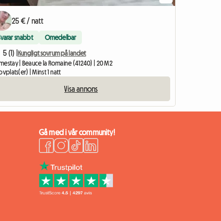
Visa annons
25 € / natt
Svarar snabbt
Omedelbar
5 (1) |
Kungligt sovrum på landet
mestay | Beauce la Romaine (41240) | 20 M2
ovplats(er) | Minst 1 natt
Visa annons
Gå med i vår community!