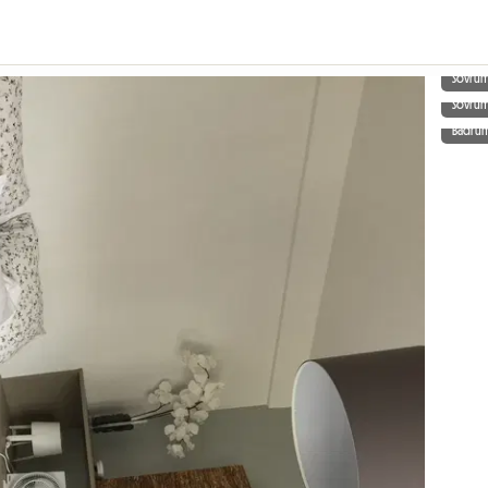
Sovru
Sovru
Badru