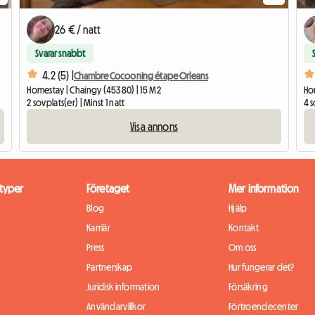
26 € / natt
Svarar snabbt
4.2 (5) |
Chambre Cocooning étape Orleans
Homestay | Chaingy (45380) | 15 M2
Ho
2 sovplats(er) | Minst 1 natt
4 s
Visa annons
typer
Företaget
Mer information
Blog
Hjälp
Karriär
Kontakt
Press
Om oss
Partnerskap
Hur fungerar det?
Juridisk information
Försäkring
Användarvillkor
Förtroendecenter