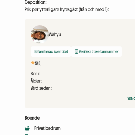
Deposition:
Pris per ytterligare hyresgäst (från och med 1):
Wahyu
Verifierad identitet
Verifierat telefonnummer
5
(1)
Bor i:
Ålder:
Värd sedan:
Vis
Boende
Privat badrum