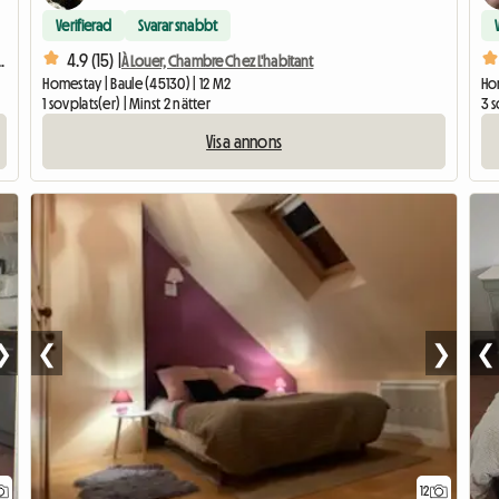
Verifierad
Svarar snabbt
4.9 (15) |
Dans Maison Individuelle
À Louer, Chambre Chez L'habitant
Homestay | Baule (45130) | 12 M2
Ho
1 sovplats(er) | Minst 2 nätter
3 s
Visa annons
❯
❮
❯
❮
12