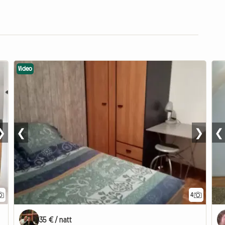
Video
❯
❮
❯
❮
4
35 € / natt