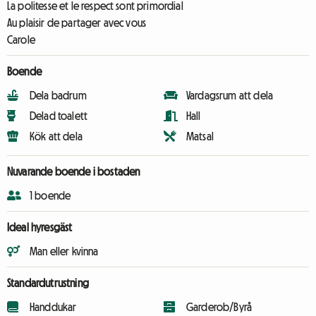
La politesse et le respect sont primordial
Au plaisir de partager avec vous
Carole
Boende
Dela badrum
Vardagsrum att dela
Delad toalett
Hall
Kök att dela
Matsal
Nuvarande boende i bostaden
1 boende
Ideal hyresgäst
Man eller kvinna
Standardutrustning
Handdukar
Garderob/Byrå