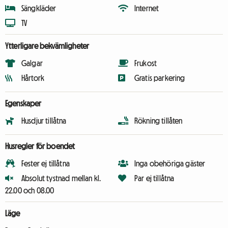
Sängkläder
Internet
TV
Ytterligare bekvämligheter
Galgar
Frukost
Hårtork
Gratis parkering
Egenskaper
Husdjur tillåtna
Rökning tillåten
Husregler för boendet
Fester ej tillåtna
Inga obehöriga gäster
Absolut tystnad mellan kl.
Par ej tillåtna
22.00 och 08.00
Läge