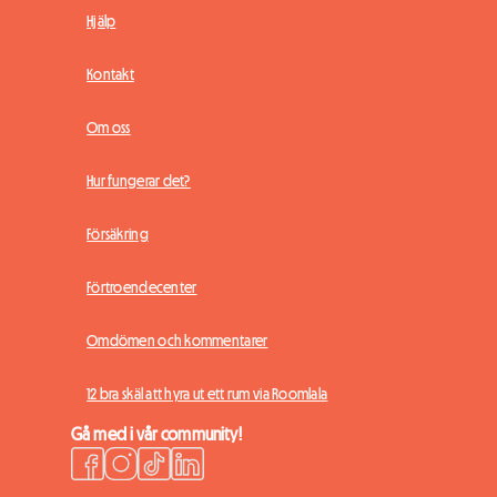
Hjälp
Kontakt
Om oss
Hur fungerar det?
Försäkring
Förtroendecenter
Omdömen och kommentarer
12 bra skäl att hyra ut ett rum via Roomlala
Gå med i vår community!