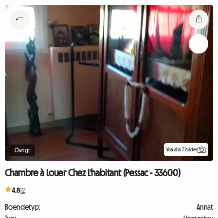
Visa alla 7 bilder
Övrigt
Chambre à Louer Chez L'habitant (Pessac - 33600)
4.8
12
Boendetyp:
Annat