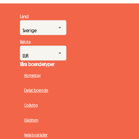
Land
Valuta
Våra boendetyper
Homestay
Delat boende
Coliving
Gästrum
Hela bostäder