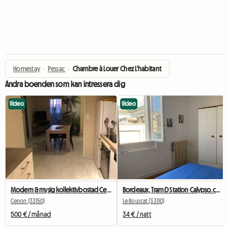
Homestay
›
Pessac
›
Chambre à Louer Chez L'habitant
Andra boenden som kan intressera dig
Video
Video
Modern & mysig kollektivbostad Cenon/Bastide – 2 rum lediga
Bordeaux, Tram D Station Calypso.ch+SDB+wc Privées
Cenon (33150)
Le Bouscat (33110)
500 € / månad
34 € / natt