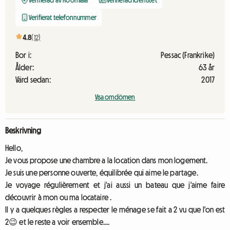
Verifierad av Roomlala
Verifierad identitet
Verifierat telefonnummer
4.8
(12)
Bor i:
Pessac (Frankrike)
Ålder:
63 år
Värd sedan:
2017
Visa omdömen
Beskrivning
Hello,
Je vous propose une chambre a la location dans mon logement.
Je suis une personne ouverte, équilibrée qui aime le partage.
Je voyage régulièrement et j'ai aussi un bateau que j'aime faire
découvrir à mon ou ma locataire .
Il y a quelques règles a respecter le ménage se fait a 2 vu que l'on est
2😉 et le reste a voir ensemble....