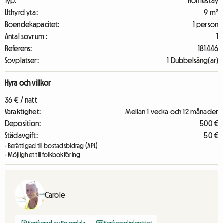
Typ:
Homestay
Uthyrd yta:
9 m²
Boendekapacitet:
1 person
Antal sovrum :
1
Referens:
181446
Sovplatser:
1 Dubbelsäng(ar)
Hyra och villkor
36 € / natt
Varaktighet:
Mellan 1 vecka och 12 månader
Deposition:
500 €
Städavgift:
50 €
- Berättigad till bostadsbidrag (APL)
- Möjlighet till folkbokföring
Carole