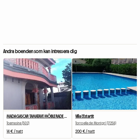
Andra boenden som kan intressera dig
MADAGASCAR TAMATAVE MÖBLERADE RUM UTHYRES
Villa L'Estartit
Toamasina (502)
Torroella de Montgrí (17258)
14 € / natt
200 € / natt