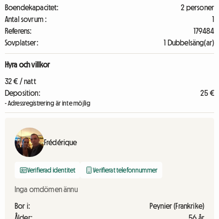
Boendekapacitet:
2 personer
Antal sovrum :
1
Referens:
179484
Sovplatser:
1 Dubbelsäng(ar)
Hyra och villkor
32 € / natt
Deposition:
25 €
- Adressregistrering är inte möjlig
Frédérique
Verifierad identitet
Verifierat telefonnummer
Inga omdömen ännu
Bor i:
Peynier (Frankrike)
Ålder:
56 år