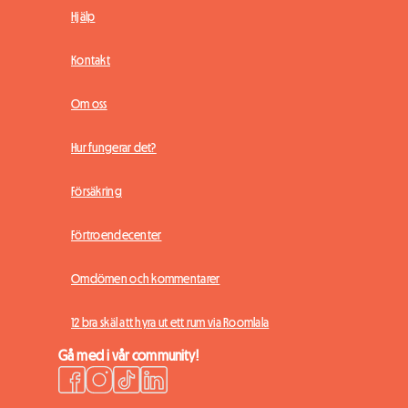
Hjälp
Kontakt
Om oss
Hur fungerar det?
Försäkring
Förtroendecenter
Omdömen och kommentarer
12 bra skäl att hyra ut ett rum via Roomlala
Gå med i vår community!