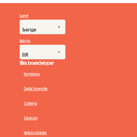
Land
Valuta
Våra boendetyper
Homestay
Delat boende
Coliving
Gästrum
Hela bostäder