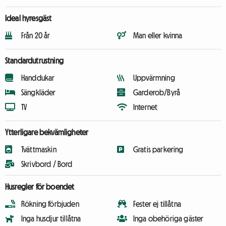
Ideal hyresgäst
Från 20 år
Man eller kvinna
Standardutrustning
Handdukar
Uppvärmning
Sängkläder
Garderob/Byrå
TV
Internet
Ytterligare bekvämligheter
Tvättmaskin
Gratis parkering
Skrivbord / Bord
Husregler för boendet
Rökning förbjuden
Fester ej tillåtna
Inga husdjur tillåtna
Inga obehöriga gäster