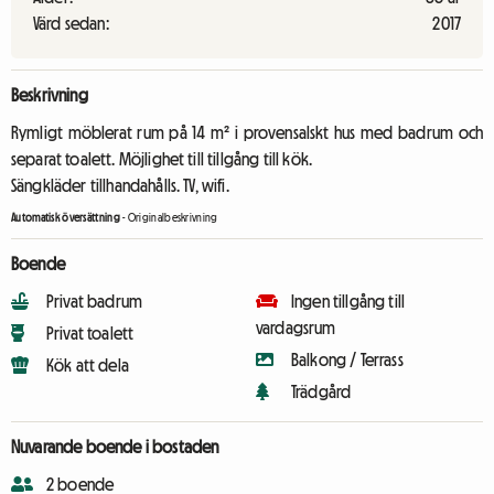
Värd sedan:
2017
Beskrivning
Rymligt möblerat rum på 14 m² i provensalskt hus med badrum och
separat toalett. Möjlighet till tillgång till kök.
Sängkläder tillhandahålls. TV, wifi.
Automatisk översättning
-
Originalbeskrivning
Boende
Privat badrum
Ingen tillgång till
vardagsrum
Privat toalett
Balkong / Terrass
Kök att dela
Trädgård
Nuvarande boende i bostaden
2 boende