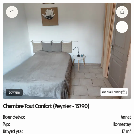
Visa alla 5 bilder
Sovrum
Chambre Tout Confort (Peynier - 13790)
Boendetyp:
Annat
Typ:
Homestay
Uthyrd yta:
17 m²