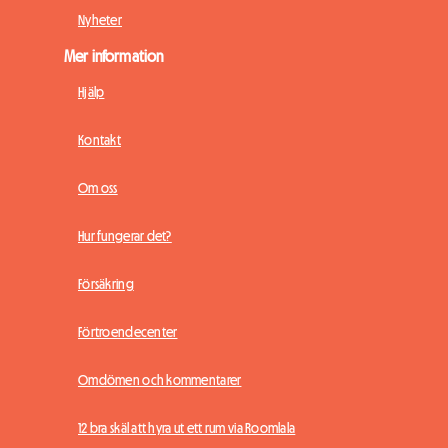
Nyheter
Mer information
Hjälp
Kontakt
Om oss
Hur fungerar det?
Försäkring
Förtroendecenter
Omdömen och kommentarer
12 bra skäl att hyra ut ett rum via Roomlala