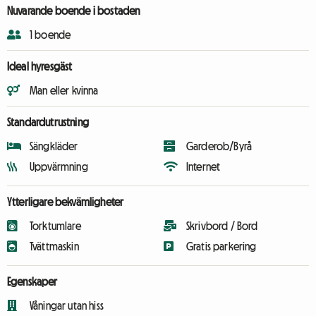
Nuvarande boende i bostaden
1 boende
Ideal hyresgäst
Man eller kvinna
Standardutrustning
Sängkläder
Garderob/Byrå
Uppvärmning
Internet
Ytterligare bekvämligheter
Torktumlare
Skrivbord / Bord
Tvättmaskin
Gratis parkering
Egenskaper
Våningar utan hiss