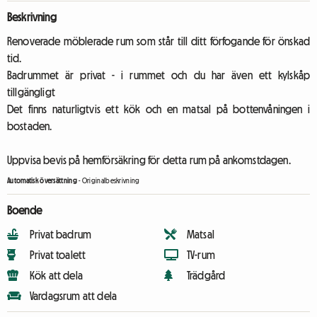
Beskrivning
Renoverade möblerade rum som står till ditt förfogande för önskad
tid.
Badrummet är privat - i rummet och du har även ett kylskåp
tillgängligt
Det finns naturligtvis ett kök och en matsal på bottenvåningen i
bostaden.
Uppvisa bevis på hemförsäkring för detta rum på ankomstdagen.
Automatisk översättning
-
Originalbeskrivning
Boende
Privat badrum
Matsal
Privat toalett
TV-rum
Kök att dela
Trädgård
Vardagsrum att dela