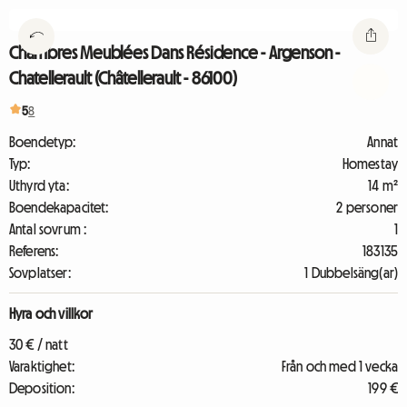
Chambres Meublées Dans Résidence - Argenson -
Chatellerault (Châtellerault - 86100)
5
8
Boendetyp:
Annat
Typ:
Homestay
Uthyrd yta:
14 m²
Boendekapacitet:
2 personer
Antal sovrum :
1
Referens:
183135
Sovplatser:
1 Dubbelsäng(ar)
Hyra och villkor
30 € / natt
Varaktighet:
Från och med 1 vecka
Deposition:
199 €