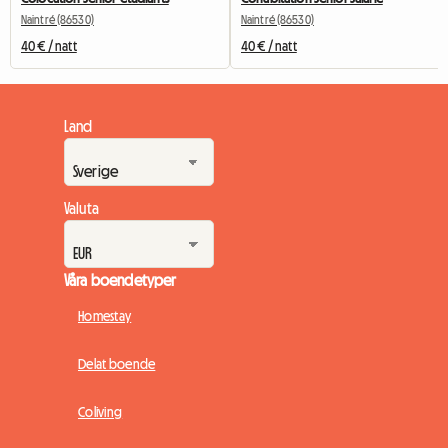
Naintré (86530)
Naintré (86530)
40 € / natt
40 € / natt
Land
Valuta
Våra boendetyper
Homestay
Delat boende
Coliving