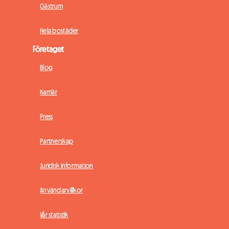
Gästrum
Hela bostäder
Företaget
Blog
Karriär
Press
Partnerskap
Juridisk information
Användarvillkor
Vår statistik