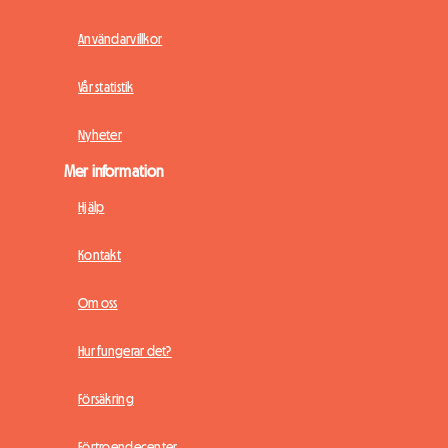
Användarvillkor
Vår statistik
Nyheter
Mer information
Hjälp
Kontakt
Om oss
Hur fungerar det?
Försäkring
Förtroendecenter