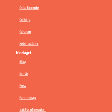
Delat boende
Coliving
Gästrum
Hela bostäder
Företaget
Blog
Karriär
Press
Partnerskap
Juridisk information