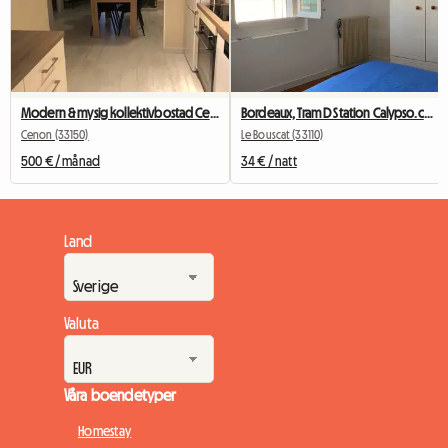
Modern & mysig kollektivbostad Cenon/Bastide – 2 rum lediga
Bordeaux, Tram D Station Calypso.ch+SDB+wc Privées
Cenon (33150)
Le Bouscat (33110)
500 € / månad
34 € / natt
Land
Valuta
Våra boendetyper
Homestay