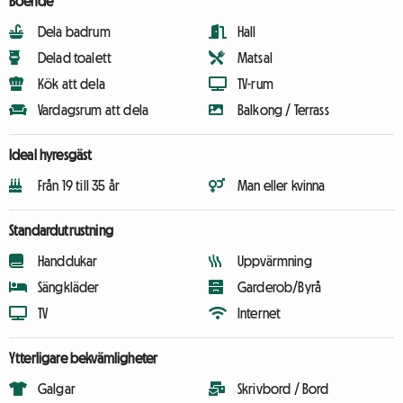
Boende
Dela badrum
Hall
Delad toalett
Matsal
Kök att dela
TV-rum
Vardagsrum att dela
Balkong / Terrass
Ideal hyresgäst
Från 19 till 35 år
Man eller kvinna
Standardutrustning
Handdukar
Uppvärmning
Sängkläder
Garderob/Byrå
TV
Internet
Ytterligare bekvämligheter
Galgar
Skrivbord / Bord