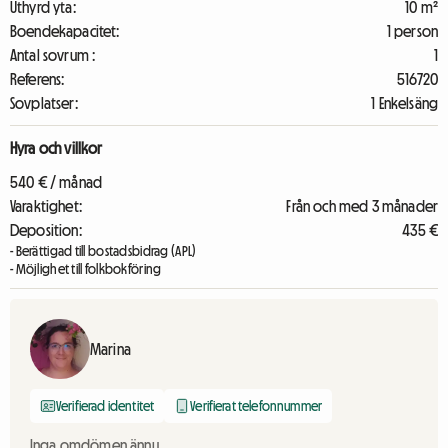
Uthyrd yta:
10 m²
Boendekapacitet:
1 person
Antal sovrum :
1
Referens:
516720
Sovplatser:
1 Enkelsäng
Hyra och villkor
540 € / månad
Varaktighet:
Från och med 3 månader
Deposition:
435 €
- Berättigad till bostadsbidrag (APL)
- Möjlighet till folkbokföring
Marina
Verifierad identitet
Verifierat telefonnummer
Inga omdömen ännu