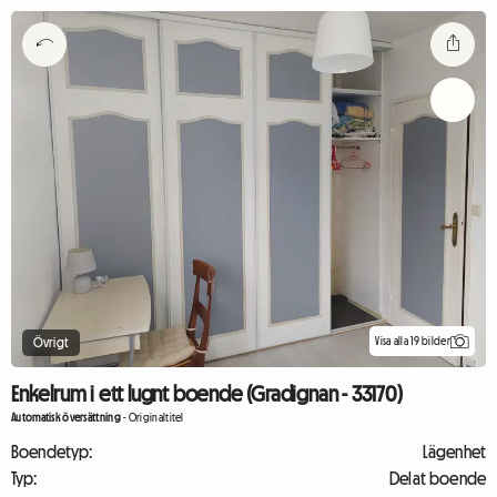
Visa alla 19 bilder
Övrigt
Enkelrum i ett lugnt boende (Gradignan - 33170)
Automatisk översättning
-
Originaltitel
Boendetyp:
Lägenhet
Typ:
Delat boende