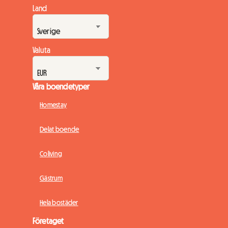
Land
Valuta
Våra boendetyper
Homestay
Delat boende
Coliving
Gästrum
Hela bostäder
Företaget