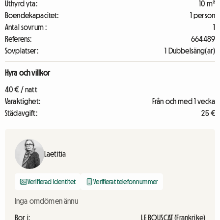
Uthyrd yta:
10 m²
Boendekapacitet:
1 person
Antal sovrum :
1
Referens:
664489
Sovplatser:
1 Dubbelsäng(ar)
Hyra och villkor
40 € / natt
Varaktighet:
Från och med 1 vecka
Städavgift:
25 €
Laetitia
Verifierad identitet
Verifierat telefonnummer
Inga omdömen ännu
Bor i:
LE BOUSCAT (Frankrike)