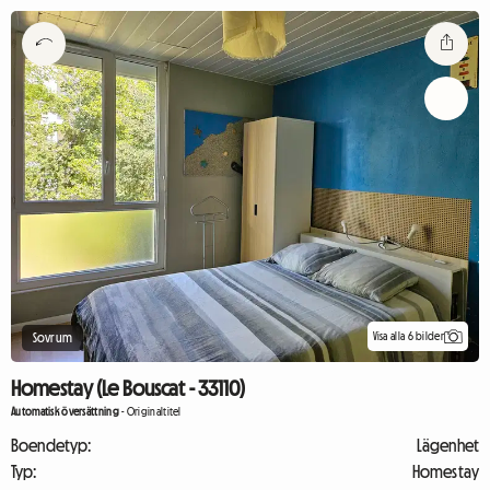
Visa alla 6 bilder
Sovrum
Homestay (Le Bouscat - 33110)
Automatisk översättning
-
Originaltitel
Boendetyp:
Lägenhet
Typ:
Homestay