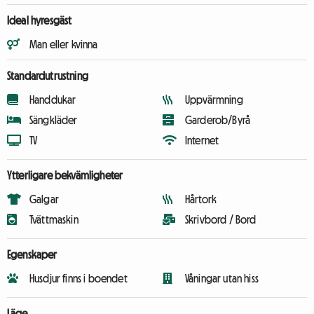
Ideal hyresgäst
Man eller kvinna
Standardutrustning
Handdukar
Uppvärmning
Sängkläder
Garderob/Byrå
TV
Internet
Ytterligare bekvämligheter
Galgar
Hårtork
Tvättmaskin
Skrivbord / Bord
Egenskaper
Husdjur finns i boendet
Våningar utan hiss
Läge