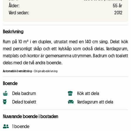
Ålder:
55 år
Värd sedan:
2012
Beskrivning
Rum på 10 m² i en duplex, utrustat med en 140 cm säng. Delat kök
med personligt skåp och ett kylskåp som också delas. Vardagsrum,
matplats och kontor är gemensamma utrymmen. Badrum och toalett
delas med de två andra boende.
Automatisk översättning
-
Originalbeskrivning
Boende
Dela badrum
Kök att dela
Delad toalett
Vardagsrum att dela
Nuvarande boende i bostaden
1 boende