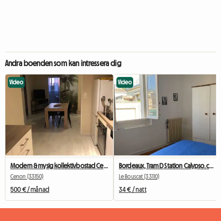
Andra boenden som kan intressera dig
Video
Video
Modern & mysig kollektivbostad Cenon/Bastide – 2 rum lediga
Bordeaux, Tram D Station Calypso.ch+SDB+wc Privées
Cenon (33150)
Le Bouscat (33110)
500 € / månad
34 € / natt