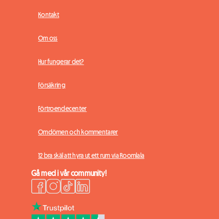
Kontakt
Om oss
Hur fungerar det?
Försäkring
Förtroendecenter
Omdömen och kommentarer
12 bra skäl att hyra ut ett rum via Roomlala
Gå med i vår community!