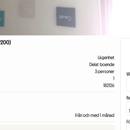
9200)
Lägenhet
Delat boende
3 personer
V
1
182126
R
Från och med 1 månad
F