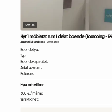
Sovrum
Hyr 1 möblerat rum i delat boende (Tourcoing - 5
Automatisk översättning
-
Originaltitel
Boendetyp:
Typ:
Boendekapacitet:
Antal sovrum :
Referens:
Hyra och villkor
300 € / månad
Varaktighet: