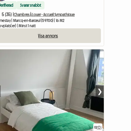
Verifierad
Svarar snabbt
5 (35) |
Chambres À Louer - Accueil Sympathique
mestay | Marcq-en-Barœul (59700) | 16 M2
ovplats(er) | Minst 1 natt
Visa annons
❯
10