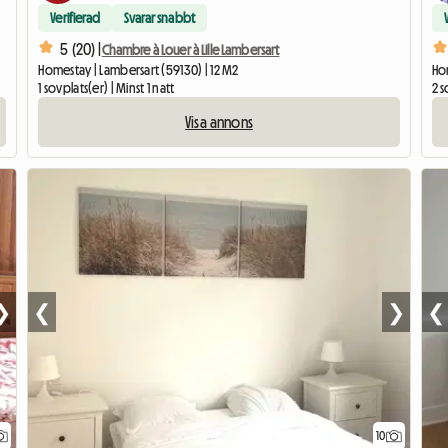
Verifierad
Svarar snabbt
5 (20) |
Chambre à Louer à Lille Lambersart
Homestay | Lambersart (59130) | 12 M2
Ho
1 sovplats(er) | Minst 1 natt
2 s
Visa annons
❯
❮
❯
❮
10