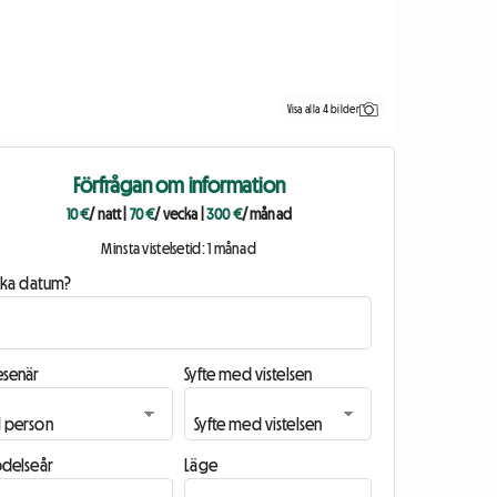
Visa alla 4 bilder
Förfrågan om information
10 €
/ natt
|
70 €
/ vecka
|
300 €
/ månad
Minsta vistelsetid: 1 månad
ilka datum?
esenär
Syfte med vistelsen
ödelseår
Läge