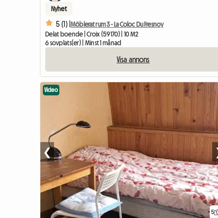
Nyhet
5 (1) |
Möblerat rum 3 - La Coloc Du Fresnoy
Delat boende | Croix (59170) | 10 M2
6 sovplats(er) | Minst 1 månad
Visa annons
Video
❮
5