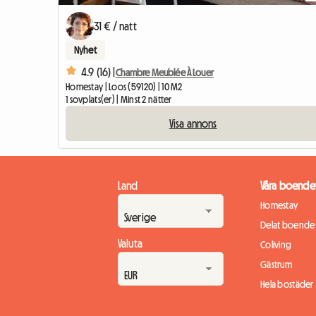
31 € / natt
Nyhet
4.9 (16) |
Chambre Meublée À Louer
Homestay | Loos (59120) | 10 M2
1 sovplats(er) | Minst 2 nätter
Visa annons
Land
Våra boende
Homestay
Delat boende
Valuta
Coliving
Gästrum
Hela bostäder