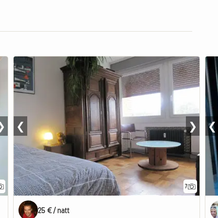
❯
❮
❯
❮
7
25 € / natt