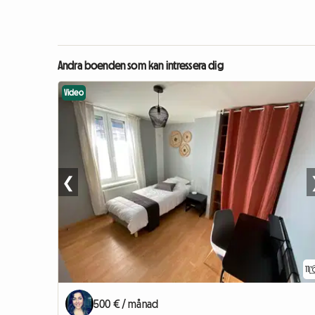
Andra boenden som kan intressera dig
Video
❮
11
500 € / månad