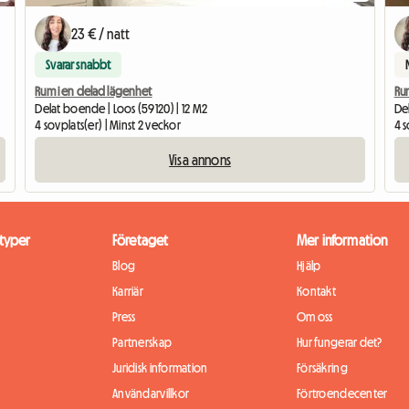
23 € / natt
Svarar snabbt
Rum i en delad lägenhet
Ru
Delat boende | Loos (59120) | 12 M2
Del
4 sovplats(er) | Minst 2 veckor
4 s
Visa annons
typer
Företaget
Mer information
Blog
Hjälp
Karriär
Kontakt
Press
Om oss
Partnerskap
Hur fungerar det?
Juridisk information
Försäkring
Användarvillkor
Förtroendecenter