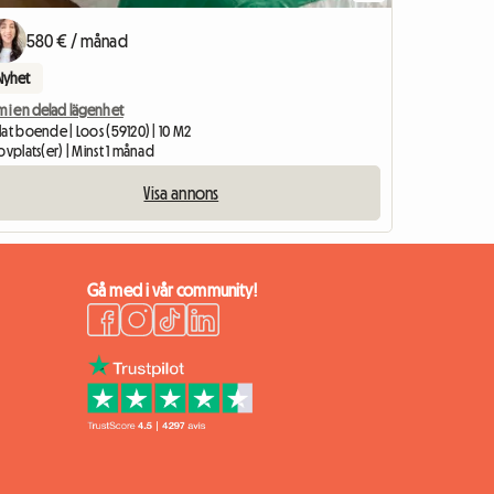
580 € / månad
Nyhet
m i en delad lägenhet
at boende | Loos (59120) | 10 M2
ovplats(er) | Minst 1 månad
Visa annons
Gå med i vår community!