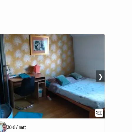
❯
7
30 € / natt