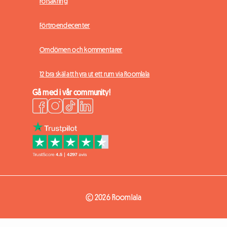
Försäkring
Förtroendecenter
Omdömen och kommentarer
12 bra skäl att hyra ut ett rum via Roomlala
Gå med i vår community!
© 2026 Roomlala