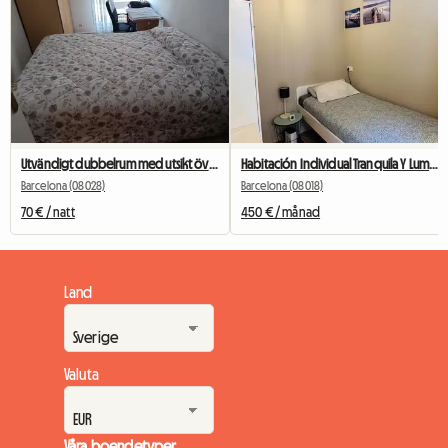
Utvändigt dubbelrum med utsikt över Camp Nou
Habitación Individual Tranquila Y Luminosa
Barcelona (08028)
Barcelona (08018)
70 € / natt
450 € / månad
Land
Valuta
Våra boendetyper