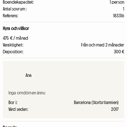
Boendekapacitet:
1 person
Antal sovrum :
1
Referens:
183316
Hyra och villkor
475 € / månad
Varaktighet:
Från och med 2 månader
Deposition:
300 €
Ana
Inga omdömen ännu
Bor i:
Barcelona (Storbritannien)
Värd sedan:
2017