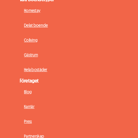
Homestay
Delat boende
Coliving
Gästrum
Hela bostäder
Företaget
Blog
Karriär
Press
Partnerskap