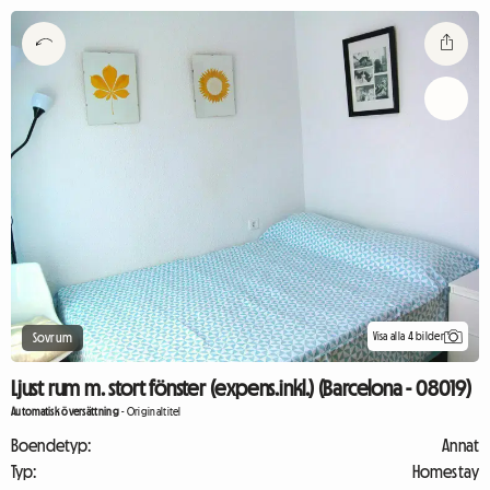
Visa alla 4 bilder
Sovrum
Ljust rum m. stort fönster (expens.inkl.) (Barcelona - 08019)
Automatisk översättning
-
Originaltitel
Boendetyp:
Annat
Typ:
Homestay