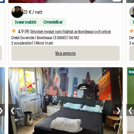
22 € / natt
Svarar snabbt
Omedelbar
4.9 (9) |
Mycket mysigt rum i hjärtat av Bordeaux och privat
Delat boende | Bordeaux (33800) | 50 M2
De
2 sovplats(er) | Minst 1 natt
3 s
Visa annons
Vid
❯
❮
❯
❮