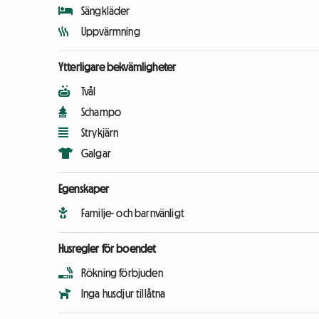
Sängkläder
Uppvärmning
Ytterligare bekvämligheter
Tvål
Schampo
Strykjärn
Galgar
Egenskaper
Familje- och barnvänligt
Husregler för boendet
Rökning förbjuden
Inga husdjur tillåtna