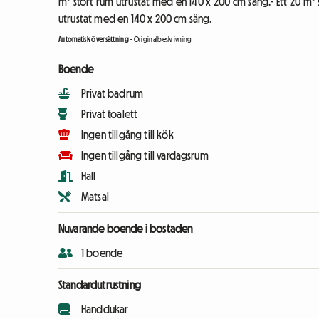
m² stort rum utrustat med en 140 x 200 cm säng.- Ett 20 m² 
utrustat med en 140 x 200 cm säng.
Automatisk översättning
-
Originalbeskrivning
Boende
Privat badrum
Privat toalett
Ingen tillgång till kök
Ingen tillgång till vardagsrum
Hall
Matsal
Nuvarande boende i bostaden
1 boende
Standardutrustning
Handdukar