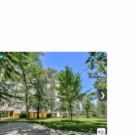
eo
❯
9