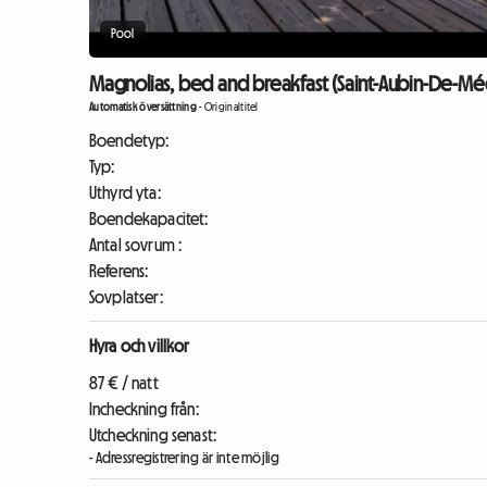
Pool
Magnolias, bed and breakfast (Saint-Aubin-De-Mé
Automatisk översättning
-
Originaltitel
Boendetyp:
Typ:
Uthyrd yta:
Boendekapacitet:
Antal sovrum :
Referens:
Sovplatser:
Hyra och villkor
87 € / natt
Incheckning från:
Utcheckning senast:
- Adressregistrering är inte möjlig