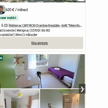
620 € / månad
Svarar snabbt
5 (2) |
Mérignac CAPEYRON Chambre Meublée - Arrêt "frères Robinson"
lat boende | Mérignac (33700) | 86 M2
ovplats(er) | Minst 3 månader
Visa annons
eo
❯