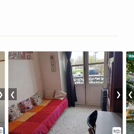
Vid
❯
❮
❯
❮
11