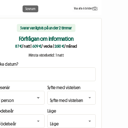
Visa alla 6 bilder
Sovrum
Svarar vanligtvis på under 2 timmar
Förfrågan om information
87 €
/ natt
|
609 €
/ vecka
|
2610 €
/ månad
Minsta vistelsetid: 1 natt
ilka datum?
esenär
Syfte med vistelsen
ödelseår
Läge