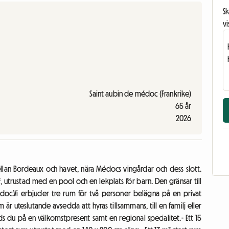
Sk
vi
Saint aubin de médoc (Frankrike)
65 år
2026
llan Bordeaux och havet, nära Médocs vingårdar och dess slott.
 utrustad med en pool och en lekplats för barn. Den gränsar till
édoc.Vi erbjuder tre rum för två personer belägna på en privat
r uteslutande avsedda att hyras tillsammans, till en familj eller
uds du på en välkomstpresent samt en regional specialitet.- Ett 15