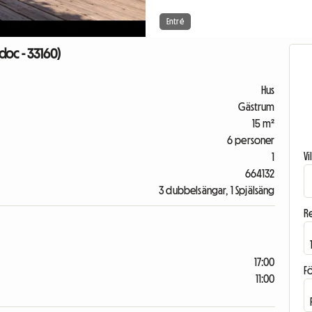
Entré
doc - 33160)
Hus
Gästrum
15 m²
6 personer
V
1
664132
3 dubbelsängar, 1 Spjälsäng
R
17:00
F
11:00