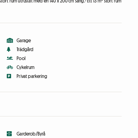
stort rum utrustat med en 140 x 200 cm säng.- Ett 13 m² stort rum
Garage
Trädgård
Pool
Cykelrum
Privat parkering
Garderob/Byrå