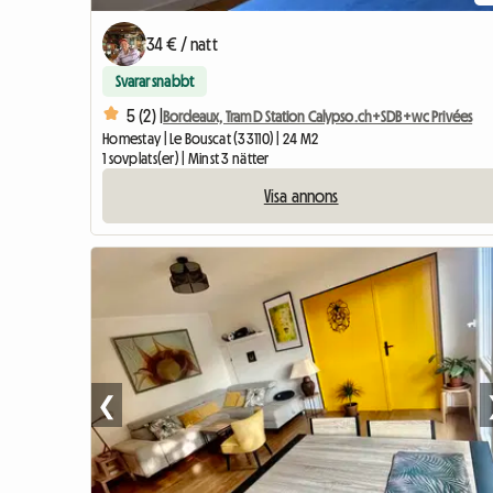
34 € / natt
Svarar snabbt
5 (2) |
Bordeaux, Tram D Station Calypso.ch+SDB+wc Privées
Homestay | Le Bouscat (33110) | 24 M2
1 sovplats(er) | Minst 3 nätter
Visa annons
❮