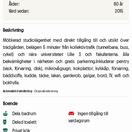
Ålder:
80 år
Värd sedan:
2015
Beskrivning
Möblerad studiolägenhet med direkt tillgång till och utsikt över
trädgården, belägen 5 minuter från kollektivtrafik (tunnelbana, buss,
cykel) och nära universitetet Lille 3 och fakulteterna. Alla
bekvämligheter i närheten och gratis parkering.Inkluderar pentry
(vask, förvaring, disk), mikrovågsugn, kokplattor, kylskåp, förvaring,
bäddsoffa, kudde, täcke, lakan, garderob, galgar, bord, TV, wifi och
bokhylla.
Automatisk översättning
-
Originalbeskrivning
Boende
Dela badrum
Ingen tillgång till
vardagsrum
Delad toalett
Privat kök