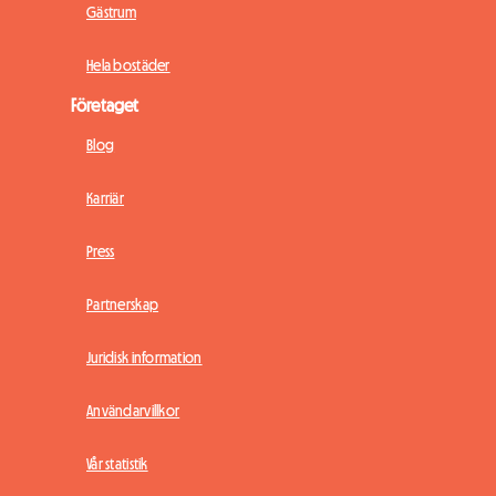
Gästrum
Hela bostäder
Företaget
Blog
Karriär
Press
Partnerskap
Juridisk information
Användarvillkor
Vår statistik