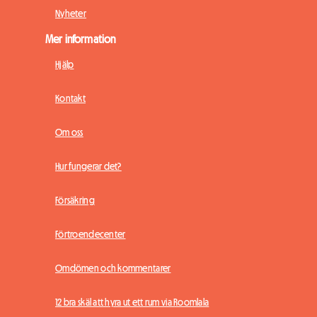
Nyheter
Mer information
Hjälp
Kontakt
Om oss
Hur fungerar det?
Försäkring
Förtroendecenter
Omdömen och kommentarer
12 bra skäl att hyra ut ett rum via Roomlala