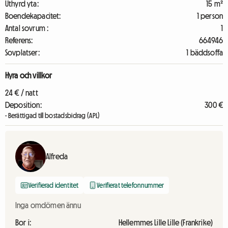
Uthyrd yta:
15 m²
Boendekapacitet:
1 person
Antal sovrum :
1
Referens:
664946
Sovplatser:
1 bäddsoffa
Hyra och villkor
24 € / natt
Deposition:
300 €
- Berättigad till bostadsbidrag (APL)
Alfreda
Verifierad identitet
Verifierat telefonnummer
Inga omdömen ännu
Bor i:
Hellemmes Lille Lille (Frankrike)