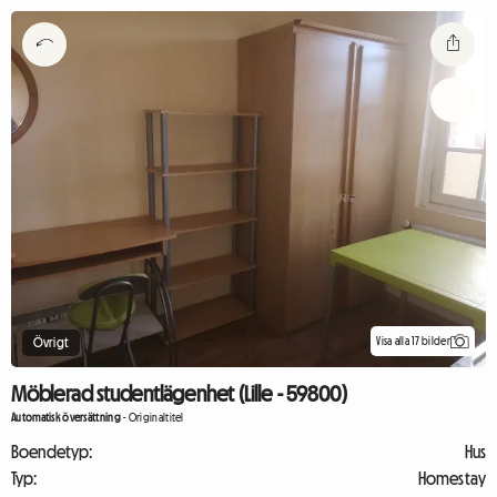
Visa alla 17 bilder
Övrigt
Möblerad studentlägenhet (Lille - 59800)
Automatisk översättning
-
Originaltitel
Boendetyp:
Hus
Typ:
Homestay