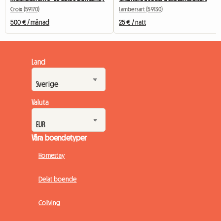
Croix (59170)
Lambersart (59130)
500 € / månad
25 € / natt
Land
Valuta
Våra boendetyper
Homestay
Delat boende
Coliving