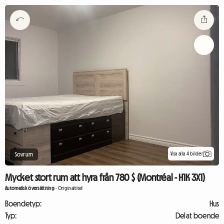
Visa alla 4 bilder
Sovrum
Mycket stort rum att hyra från 780 $ (Montréal - H1K 3X1)
Automatisk översättning
-
Originaltitel
Boendetyp:
Hus
Typ:
Delat boende