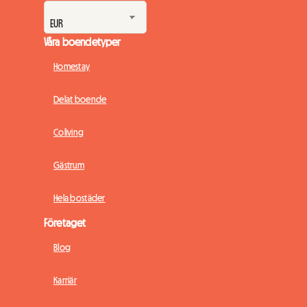
Våra boendetyper
Homestay
Delat boende
Coliving
Gästrum
Hela bostäder
Företaget
Blog
Karriär