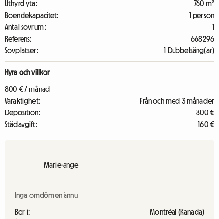
Uthyrd yta:
760 m²
Boendekapacitet:
1 person
Antal sovrum :
1
Referens:
668296
Sovplatser:
1 Dubbelsäng(ar)
Hyra och villkor
800 € / månad
Varaktighet:
Från och med 3 månader
Deposition:
800 €
Städavgift:
160 €
Marie-ange
Inga omdömen ännu
Bor i:
Montréal (Kanada)