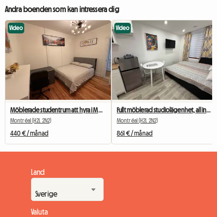
Andra boenden som kan intressera dig
Video
Video
Möblerade studentrum att hyra i Montreal
Fullt möblerad studiolägenhet, all inclusive, nära tunnelbanestationen Berri-UQAM
Montréal (H2L 2N2)
Montréal (H2L 2N2)
440 € / månad
861 € / månad
Land
Valuta