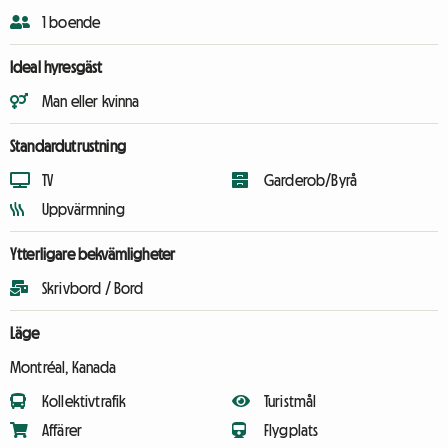
1 boende
Ideal hyresgäst
Man eller kvinna
Standardutrustning
TV
Garderob/Byrå
Uppvärmning
Ytterligare bekvämligheter
Skrivbord / Bord
Läge
Montréal, Kanada
Kollektivtrafik
Turistmål
Affärer
Flygplats