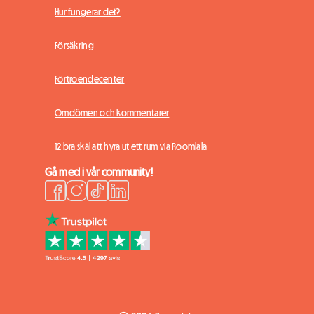
Hur fungerar det?
Försäkring
Förtroendecenter
Omdömen och kommentarer
12 bra skäl att hyra ut ett rum via Roomlala
Gå med i vår community!