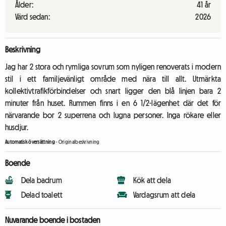
Ålder:
41 år
Värd sedan:
2026
Beskrivning
Jag har 2 stora och rymliga sovrum som nyligen renoverats i modern
stil i ett familjevänligt område med nära till allt. Utmärkta
kollektivtrafikförbindelser och snart ligger den blå linjen bara 2
minuter från huset. Rummen finns i en 6 1/2-lägenhet där det för
närvarande bor 2 superrena och lugna personer. Inga rökare eller
husdjur.
Automatisk översättning
-
Originalbeskrivning
Boende
Dela badrum
Kök att dela
Delad toalett
Vardagsrum att dela
Nuvarande boende i bostaden