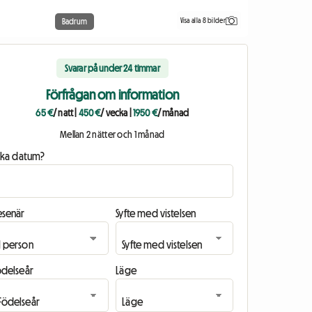
Visa alla 8 bilder
Badrum
Svarar på under 24 timmar
Förfrågan om information
65 €
/ natt
|
450 €
/ vecka
|
1950 €
/ månad
Mellan 2 nätter och 1 månad
ilka datum?
esenär
Syfte med vistelsen
ödelseår
Läge