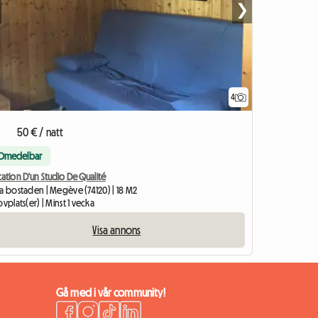
❯
4
50 € / natt
Omedelbar
ation D'un Studio De Qualité
la bostaden | Megève (74120) | 18 M2
ovplats(er) | Minst 1 vecka
Visa annons
Gå med i vår community!