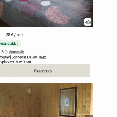
2
38 € / natt
Svarar snabbt
5 (1) |
Bonneville
estay | Bonneville (74130) | 11 M2
ovplats(er) | Minst 1 natt
Visa annons