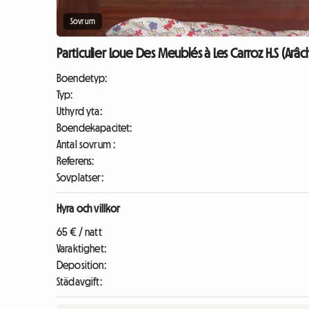
Sovrum
Particulier Loue Des Meublés à Les Carroz H.S (Arâc
Boendetyp:
Typ:
Uthyrd yta:
Boendekapacitet:
Antal sovrum :
Referens:
Sovplatser:
Hyra och villkor
65 € / natt
Varaktighet:
Deposition:
Städavgift: