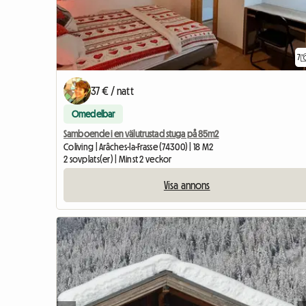
7
37 € / natt
Omedelbar
Samboende i en välutrustad stuga på 85m2
Coliving | Arâches-la-Frasse (74300) | 18 M2
2 sovplats(er) | Minst 2 veckor
Visa annons