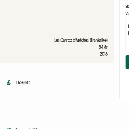
Sk
vi
Les Carroz d'Arâches (Frankrike)
84 år
2016
1 Toalett