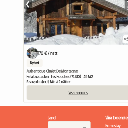
❮
8
170 € / natt
Nyhet
Authentique Chalet De Montagne
Hela bostaden | Les Houches (74310) | 45 M2
5 sovplats(er) | Minst 2 nätter
Visa annons
Land
Våra boende
Homestay