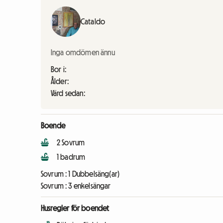
Cataldo
Inga omdömen ännu
Bor i:
Ålder:
Värd sedan:
Boende
2 Sovrum
1 badrum
Sovrum :
1 Dubbelsäng(ar)
Sovrum :
3 enkelsängar
Husregler för boendet