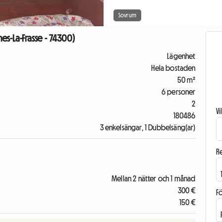
Sovrum
hes-La-Frasse - 74300)
Lägenhet
Hela bostaden
50 m²
6 personer
2
V
180486
3 enkelsängar, 1 Dubbelsäng(ar)
R
Mellan 2 nätter och 1 månad
300 €
F
150 €