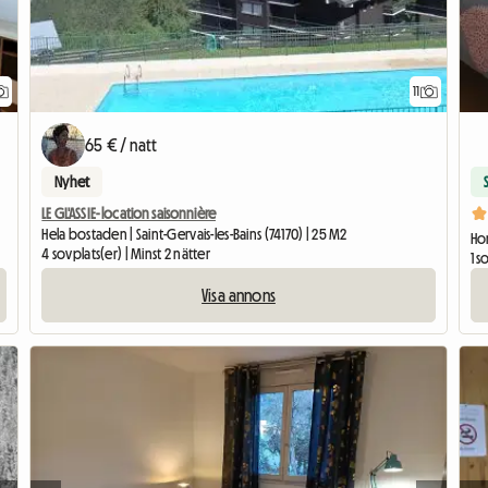
11
65 € / natt
Nyhet
LE GL'ASSIE- location saisonnière
Hela bostaden | Saint-Gervais-les-Bains (74170) | 25 M2
Hom
4 sovplats(er) | Minst 2 nätter
1 s
Visa annons