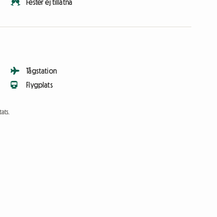
Fester ej tillåtna
Tågstation
Flygplats
ats.