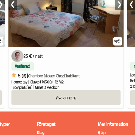
❯
❮
❯
❮
9
23 € / natt
Verifierad
Loc
5 (3) |
Chambre à Louer Chez L'habitant
He
Homestay | Cluses (74300) | 12 M2
2 s
1 sovplats(er) | Minst 3 veckor
Visa annons
typer
Företaget
Mer information
Blog
Hjälp