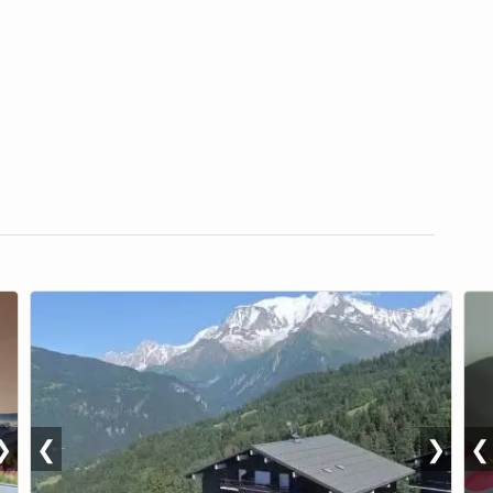
❯
❮
❯
❮