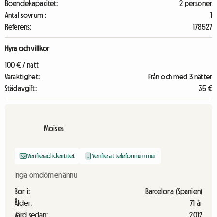
Boendekapacitet:
2 personer
Antal sovrum :
1
Referens:
178527
Hyra och villkor
100 € / natt
Varaktighet:
Från och med 3 nätter
Städavgift:
35 €
Moises
Verifierad identitet
Verifierat telefonnummer
Inga omdömen ännu
Bor i:
Barcelona (Spanien)
Ålder:
71 år
Värd sedan:
2012