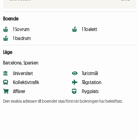
Boende
1 Sovrum
1 Toalett
1 badrum
Läge
Barcelona, Spanien
Universitet
Turistmål
Kollektivtrafik
Tågstation
Affärer
Flygplats
Den exakta adressen till boendet visas först när bokningen har bekräftats.