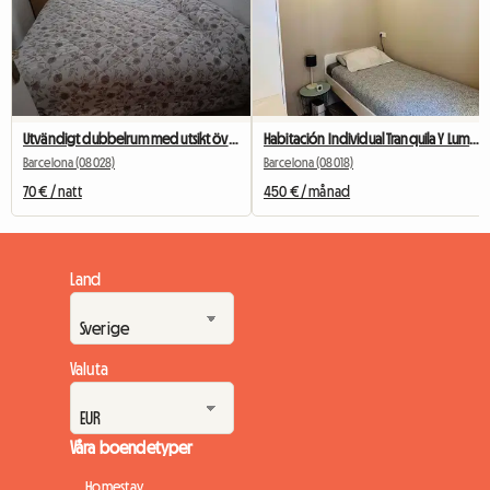
Utvändigt dubbelrum med utsikt över Camp Nou
Habitación Individual Tranquila Y Luminosa
Barcelona (08028)
Barcelona (08018)
70 € / natt
450 € / månad
Land
Valuta
Våra boendetyper
Homestay