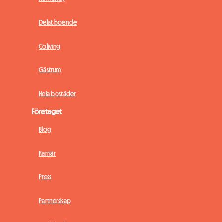
Delat boende
Coliving
Gästrum
Hela bostäder
Företaget
Blog
Karriär
Press
Partnerskap