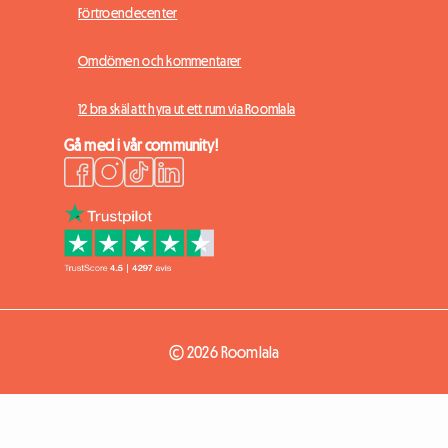
Förtroendecenter
Omdömen och kommentarer
12 bra skäl att hyra ut ett rum via Roomlala
Gå med i vår community!
© 2026 Roomlala