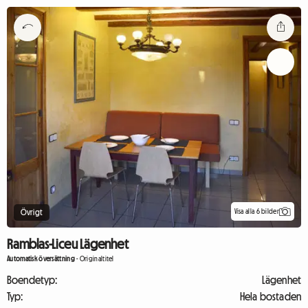
Visa alla 6 bilder
Övrigt
Ramblas-Liceu Lägenhet
Automatisk översättning
-
Originaltitel
Boendetyp:
Lägenhet
Typ:
Hela bostaden